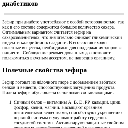
диабетиков
Зефир при диабете употребляют с особой осторожностью, так
как в его составе содержится большое количество сахара.
Оптимальным вариантом считается зефир на
сахарозаменителях, что значительно снижает гликемический
индекс и калорийность сладости. В его состав входят
полезные вещества, необходимые для поддержания здоровья
пациента. Соблюдение рекомендованных доз позволит
полакомиться вкусным десертом, не навредив организму.
Полезные свойства зефира
Зефир готовят из яблочного пюре с добавлением взбитых
белков и веществ, способствующих загущению продукта.
Польза зефира обусловлена основными составляющими:
Яичный белок – витамины А, В, D, РР, кальций, цинк,
фосфор, калий, магний. Насыщают организм
питательными веществами, способствуют укреплению
нервной системы и улучшают работу сердечно-
сосудистой системы. Активизируют защитные свойства
организма, способствуя ускоренной регенерации