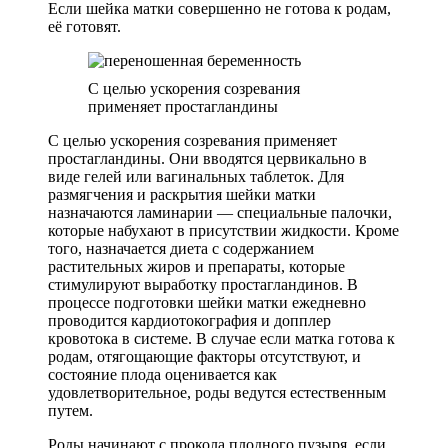
Если шейка матки совершенно не готова к родам,
её готовят.
С целью ускорения созревания
применяет простагландины
С целью ускорения созревания применяет
простагландины. Они вводятся цервикально в
виде гелей или вагинальных таблеток. Для
размягчения и раскрытия шейки матки
назначаются ламинарии — специальные палочки,
которые набухают в присутствии жидкости. Кроме
того, назначается диета с содержанием
растительных жиров и препараты, которые
стимулируют выработку простагландинов. В
процессе подготовки шейки матки ежедневно
проводится кардиотокография и допплер
кровотока в системе. В случае если матка готова к
родам, отягощающие факторы отсутствуют, и
состояние плода оценивается как
удовлетворительное, роды ведутся естественным
путем.
Роды начинают с прокола плодного пузыря, если