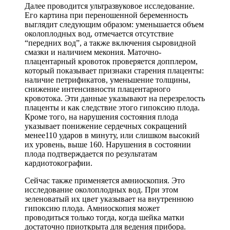
Далее проводится ультразвуковое исследование.
Его картина при переношенной беременность
выглядит следующим образом: уменьшается объем
околоплодных вод, отмечается отсутствие
“передних вод”, а также включения сыровидной
смазки и наличием мекония. Маточно-
плацентарный кровоток проверяется допплером,
который показывает признаки старения плаценты:
наличие петрификатов, уменьшение толщины,
снижение интенсивности плацентарного
кровотока. Эти данные указывают на перезрелость
плаценты и как следствие этого гипоксию плода.
Кроме того, на нарушения состояния плода
указывает понижение сердечных сокращений
менее110 ударов в минуту, или слишком высокий
их уровень, выше 160. Нарушения в состоянии
плода подтверждается по результатам
кардиотокографии.
Сейчас также применяется амниоскопия. Это
исследование околоплодных вод. При этом
зеленоватый их цвет указывает на внутреннюю
гипоксию плода. Амниоскопия может
проводиться только тогда, когда шейка матки
достаточно приоткрыта для ведения прибора.