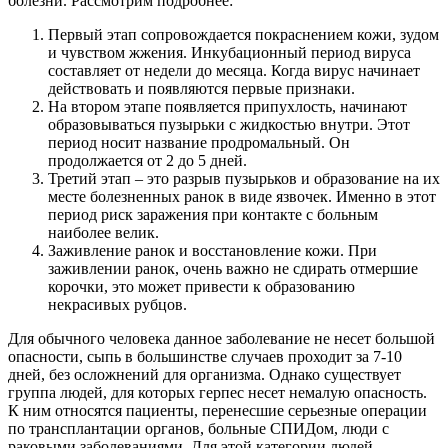
болезни. Рассмотрим подробнее:
Первый этап сопровождается покраснением кожи, зудом
и чувством жжения. Инкубационный период вируса
составляет от недели до месяца. Когда вирус начинает
действовать и появляются первые признаки.
На втором этапе появляется припухлость, начинают
образовываться пузырьки с жидкостью внутри. Этот
период носит название продромальный. Он
продолжается от 2 до 5 дней.
Третий этап – это разрыв пузырьков и образование на их
месте болезненных ранок в виде язвочек. Именно в этот
период риск заражения при контакте с больным
наиболее велик.
Заживление ранок и восстановление кожи. При
заживлении ранок, очень важно не сдирать отмершие
корочки, это может привести к образованию
некрасивых рубцов.
Для обычного человека данное заболевание не несет большой
опасности, сыпь в большинстве случаев проходит за 7-10
дней, без осложнений для организма. Однако существует
группа людей, для которых герпес несет немалую опасность.
К ним относятся пациенты, перенесшие серьезные операции
по трансплантации органов, больные СПИДом, люди с
раковыми заболеваниями. Для этой категории людей