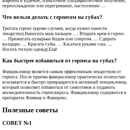
кофеина и курение, избыточное ультрафиолетовое облучение,
переохлаждение или перегревание, наступление …
Что нельзя делать с герпесом на губах?
Трогать герпес (кроме случаев, когда нужно нанести
лекарство).Наносить мазь пальцем. … Втирать крем в герпес.
… Прижигать пузырьки йодом или спиртом. … Сдирать
волдыри. … Красить губы. … Касаться руками глаз. …
Носить тесную одежду.Ещё
Как быстрее избавиться от герпеса на губах?
Фамцикловир является самым эффективным лекарством от
герпеса. После приема фамцикловир практически полностью
всасывается и быстро превращается в активный пенцикловир,
который позволяет избавиться от симптомов и подавить
жизнедеятельность герпесвируса. Фамцикловир содержится в
препаратах Фамвир и Фавирокс.
Полезные советы
СОВЕТ №1