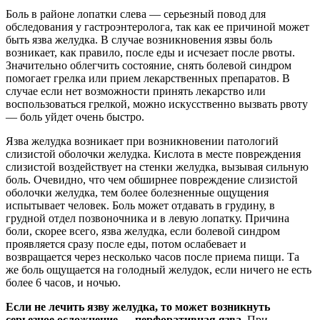
Боль в районе лопатки слева — серьезный повод для
обследования у гастроэнтеролога, так как ее причиной может
быть язва желудка. В случае возникновения язвы боль
возникает, как правило, после еды и исчезает после рвоты.
Значительно облегчить состояние, снять болевой синдром
помогает грелка или прием лекарственных препаратов. В
случае если нет возможности принять лекарство или
воспользоваться грелкой, можно искусственно вызвать рвоту
— боль уйдет очень быстро.
Язва желудка возникает при возникновении патологий
слизистой оболочки желудка. Кислота в месте повреждения
слизистой воздействует на стенки желудка, вызывая сильную
боль. Очевидно, что чем обширнее повреждение слизистой
оболочки желудка, тем более болезненные ощущения
испытывает человек. Боль может отдавать в грудину, в
грудной отдел позвоночника и в левую лопатку. Причина
боли, скорее всего, язва желудка, если болевой синдром
проявляется сразу после еды, потом ослабевает и
возвращается через несколько часов после приема пищи. Та
же боль ощущается на голодный желудок, если ничего не есть
более 6 часов, и ночью.
Если не лечить язву желудка, то может возникнуть
серьезное осложнение — перфоративная язва.
При