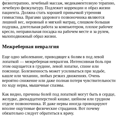
физиотерапию, лечебный массаж, медикаментозную терапию,
лечебную физкультуру. Подлежит коррекции и образ жизни
пациента. Должна стать хорошей привычкой утренняя
гимнастика. Врагами здорового позвоночника являются
лишний вес, неровный и мягкий матрац, слишком большая
подушка, длительная работа за компьютером, плохое рабочее
кресло, неправильная посадка на рабочем месте и за рулем,
малоподвижный образ жизни.
Межреберная невралгия
Еще одно заболевание, приводящее к болям в под левой
лопаткой — межреберная невралгия. Интенсивная боль при
этом ощущается в грудине, левой лопатке, спине или
пояснице. Болезненность может усиливаться при ходьбе,
кашле или чихании, любых резких движениях. Очень
вероятно снижение или даже полная потеря чувствительности
по ходу нерва, мышечные спазмы.
Как видно, причины болей под лопаткой могут быть в сердце,
желудке, двенадцатиперстной кишке, шейном или грудном
отделе позвоночника. И даже нервы иногда провоцируют
вполне ощутимые физические страдания. Вот почему
обязательно следует обратиться к врачу.