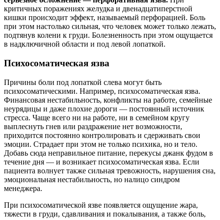
критичных поражениях желудка и двенадцатиперстной
кишки происходит эффект, называемый перфорацией. Боль
при этом настолько сильная, что человек может только лежать,
подтянув колени к груди. Болезненность при этом ощущается
в надключичной области и под левой лопаткой.
Психосоматическая язва
Причины боли под лопаткой слева могут быть
психосоматическими. Например, психосоматическая язва.
Финансовая нестабильность, конфликты на работе, семейные
неурядицы и даже плохие дороги — постоянный источник
стресса. Чаще всего ни на работе, ни в семейном кругу
выплеснуть гнев или раздражение нет возможности,
приходится постоянно контролировать и сдерживать свои
эмоции. Страдает при этом не только психика, но и тело.
Добавь сюда неправильное питание, перекусы джанк фудом в
течение дня — и возникает психосоматическая язва. Если
пациента волнует также сильная тревожность, нарушения сна,
эмоциональная нестабильность, но налицо синдром
менеджера.
При психосоматической язве появляется ощущение жара,
тяжести в груди, сдавливания и покалывания, а также боль,