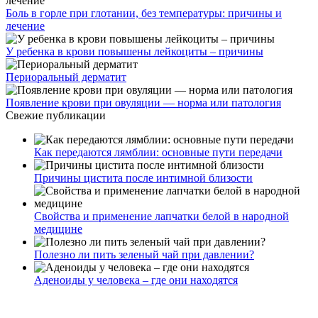
Боль в горле при глотании, без температуры: причины и
лечение
У ребенка в крови повышены лейкоциты – причины
Периоральный дерматит
Появление крови при овуляции — норма или патология
Свежие публикации
Как передаются лямблии: основные пути передачи
Причины цистита после интимной близости
Свойства и применение лапчатки белой в народной
медицине
Полезно ли пить зеленый чай при давлении?
Аденоиды у человека – где они находятся