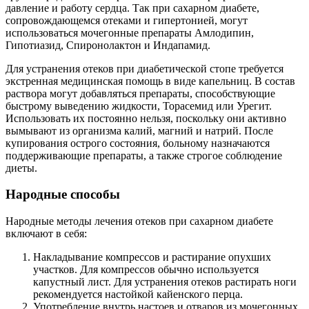
давление и работу сердца. Так при сахарном диабете,
сопровождающемся отеками и гипертонией, могут
использоваться мочегонные препараты Амлодипин,
Гипотиазид, Спиронолактон и Индапамид.
Для устранения отеков при диабетической стопе требуется
экстренная медицинская помощь в виде капельниц. В состав
раствора могут добавляться препараты, способствующие
быстрому выведению жидкости, Торасемид или Урегит.
Использовать их постоянно нельзя, поскольку они активно
вымывают из организма калий, магний и натрий. После
купирования острого состояния, больному назначаются
поддерживающие препараты, а также строгое соблюдение
диеты.
Народные способы
Народные методы лечения отеков при сахарном диабете
включают в себя:
Накладывание компрессов и растирание опухших
участков. Для компрессов обычно используется
капустный лист. Для устранения отеков растирать ноги
рекомендуется настойкой кайенского перца.
Употребление внутрь настоев и отваров из мочегонных