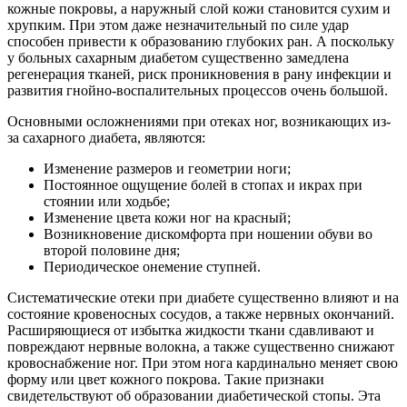
кожные покровы, а наружный слой кожи становится сухим и
хрупким. При этом даже незначительный по силе удар
способен привести к образованию глубоких ран. А поскольку
у больных сахарным диабетом существенно замедлена
регенерация тканей, риск проникновения в рану инфекции и
развития гнойно-воспалительных процессов очень большой.
Основными осложнениями при отеках ног, возникающих из-
за сахарного диабета, являются:
Изменение размеров и геометрии ноги;
Постоянное ощущение болей в стопах и икрах при
стоянии или ходьбе;
Изменение цвета кожи ног на красный;
Возникновение дискомфорта при ношении обуви во
второй половине дня;
Периодическое онемение ступней.
Систематические отеки при диабете существенно влияют и на
состояние кровеносных сосудов, а также нервных окончаний.
Расширяющиеся от избытка жидкости ткани сдавливают и
повреждают нервные волокна, а также существенно снижают
кровоснабжение ног. При этом нога кардинально меняет свою
форму или цвет кожного покрова. Такие признаки
свидетельствуют об образовании диабетической стопы. Эта