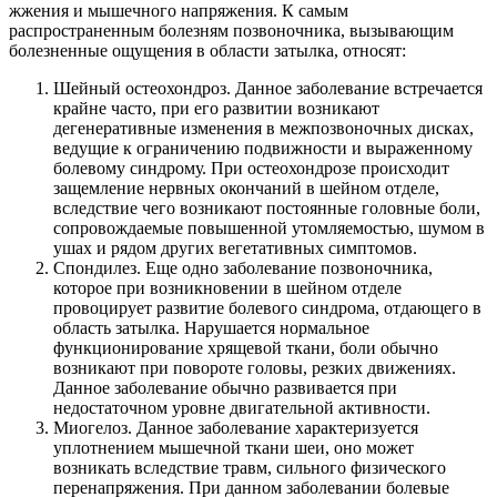
жжения и мышечного напряжения. К самым
распространенным болезням позвоночника, вызывающим
болезненные ощущения в области затылка, относят:
Шейный остеохондроз. Данное заболевание встречается
крайне часто, при его развитии возникают
дегенеративные изменения в межпозвоночных дисках,
ведущие к ограничению подвижности и выраженному
болевому синдрому. При остеохондрозе происходит
защемление нервных окончаний в шейном отделе,
вследствие чего возникают постоянные головные боли,
сопровождаемые повышенной утомляемостью, шумом в
ушах и рядом других вегетативных симптомов.
Спондилез. Еще одно заболевание позвоночника,
которое при возникновении в шейном отделе
провоцирует развитие болевого синдрома, отдающего в
область затылка. Нарушается нормальное
функционирование хрящевой ткани, боли обычно
возникают при повороте головы, резких движениях.
Данное заболевание обычно развивается при
недостаточном уровне двигательной активности.
Миогелоз. Данное заболевание характеризуется
уплотнением мышечной ткани шеи, оно может
возникать вследствие травм, сильного физического
перенапряжения. При данном заболевании болевые