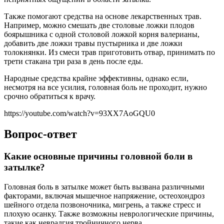
Также помогают средства на основе лекарственных трав.
Например, можно смешать две столовые ложки плодов
боярышника с одной столовой ложкой корня валерианы,
добавить две ложки травы пустырника и две ложки
толокнянки. Из смеси трав приготовить отвар, принимать по
трети стакана три раза в день после еды.
Народные средства крайне эффективны, однако если,
несмотря на все усилия, головная боль не проходит, нужно
срочно обратиться к врачу.
https://youtube.com/watch?v=93XX7AoGQU0
Вопрос-ответ
Какие основные причины головной боли в
затылке?
Головная боль в затылке может быть вызвана различными
факторами, включая мышечное напряжение, остеохондроз
шейного отдела позвоночника, мигрень, а также стресс и
плохую осанку. Также возможны неврологические причины,
такие как невралгия тройничного нерва.