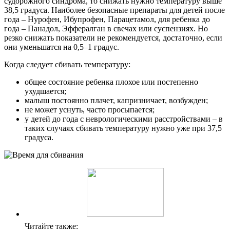
судорожного синдрома, то снижать нужно температуру выше
38,5 градуса. Наиболее безопасные препараты для детей после
года – Нурофен, Ибупрофен, Парацетамол, для ребенка до
года – Панадол, Эффералган в свечах или суспензиях. Но
резко снижать показатели не рекомендуется, достаточно, если
они уменьшатся на 0,5–1 градус.
Когда следует сбивать температуру:
общее состояние ребенка плохое или постепенно
ухудшается;
малыш постоянно плачет, капризничает, возбужден;
не может уснуть, часто просыпается;
у детей до года с неврологическими расстройствами – в
таких случаях сбивать температуру нужно уже при 37,5
градуса.
Читайте также: