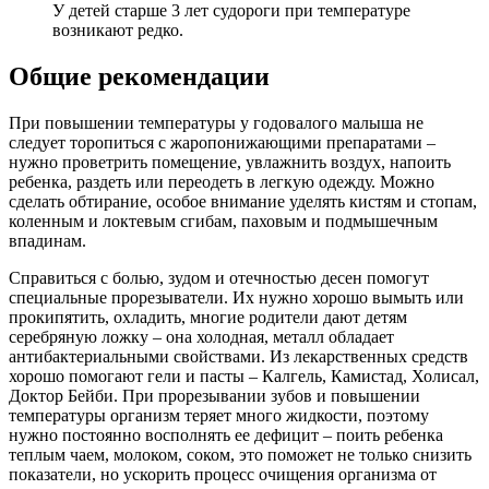
У детей старше 3 лет судороги при температуре
возникают редко.
Общие рекомендации
При повышении температуры у годовалого малыша не
следует торопиться с жаропонижающими препаратами –
нужно проветрить помещение, увлажнить воздух, напоить
ребенка, раздеть или переодеть в легкую одежду. Можно
сделать обтирание, особое внимание уделять кистям и стопам,
коленным и локтевым сгибам, паховым и подмышечным
впадинам.
Справиться с болью, зудом и отечностью десен помогут
специальные прорезыватели. Их нужно хорошо вымыть или
прокипятить, охладить, многие родители дают детям
серебряную ложку – она холодная, металл обладает
антибактериальными свойствами. Из лекарственных средств
хорошо помогают гели и пасты – Калгель, Камистад, Холисал,
Доктор Бейби. При прорезывании зубов и повышении
температуры организм теряет много жидкости, поэтому
нужно постоянно восполнять ее дефицит – поить ребенка
теплым чаем, молоком, соком, это поможет не только снизить
показатели, но ускорить процесс очищения организма от