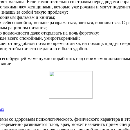
вет малыша. Если самостоятельно со страхом перед родами спра
«с такими же» женщинами, которые уже рожали и могут поделит
и знаешь за собой такую проблему;
любивым фильмам и книгам;
ти себя спокойно, меньше раздражаться, злиться, волноваться. 
ьным рационом питания;
по возможности даже открывать на ночь форточку;
режде всего спокойный, умиротворенный;
кает от неудобной позы во время отдыха, на помощь придут све
вот, чтобы ничего не давило и было удобно.
 всего будущей маме нужно поработать над своим эмоциональны
ояние.
ых
ы со здоровьем психологического, физического характера в это
оевременно развивается плод, врач, может назначить прием спе
, приготовленные на основе советов народной медицины, подби