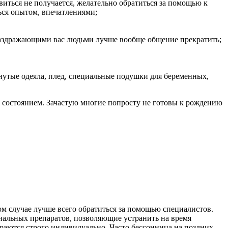
виться не получается, желательно обратиться за помощью к
ься опытом, впечатлениями;
С раздражающими вас людьми лучше вообще общение прекратить;
рнутые одеяла, плед, специальные подушки для беременных,
м состоянием. Зачастую многие попросту не готовы к рождению
м случае лучше всего обратиться за помощью специалистов.
циальных препаратов, позволяющие устранить на время
раются строго индивидуально. Часто бессонница на поздних