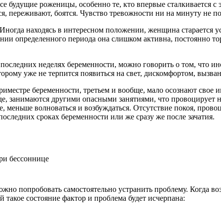
е будущие роженицы, особенно те, кто впервые сталкивается с 
я, переживают, боятся. Чувство тревожности ни на минуту не по
ногда находясь в интересном положении, женщина старается усп
яжении определенного периода она слишком активна, постоянно то
 последних неделях беременности, можно говорить о том, что и
орому уже не терпится появиться на свет, дискомфортом, вызв
триместре беременности, третьем и вообще, мало осознают свое
де, занимаются другими опасными занятиями, что провоцирует н
ье, меньше волноваться и возбуждаться. Отсутствие покоя, пров
последних сроках беременности или же сразу же после зачатия.
ожно попробовать самостоятельно устранить проблему. Когда во
 такое состояние фактор и проблема будет исчерпана: