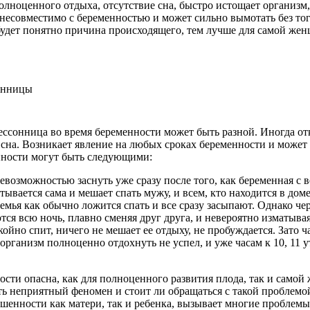
олноценного отдыха, отсутствие сна, быстро истощает организм
 несовместимо с беременностью и может сильно вымотать без т
 будет понятно причина происходящего, тем лучше для самой же
онница во время беременности может быть разной. Иногда откло
а. Возникает явление на любых сроках беременности и может б
нности могут быть следующими:
евозможностью заснуть уже сразу после того, как беременная с 
тывается сама и мешает спать мужу, и всем, кто находится в доме
емья как обычно ложится спать и все сразу засыпают. Однако че
ся всю ночь, плавно сменяя друг друга, и невероятно изматывая
ойно спит, ничего не мешает ее отдыху, не пробуждается. Зато ча
о организм полноценно отдохнуть не успел, и уже часам к 10, 11 
сти опасна, как для полноценного развития плода, так и самой
нить неприятный феномен и стоит ли обращаться с такой проблем
енности как матери, так и ребенка, вызывает многие проблемы