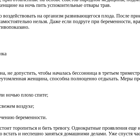
 женщине на ночь пить успокоительные отвары трав.
о воздействовать на организм развивающегося плода. После при
амостоятельно нельзя. Даже если подруге при беременности, вр
тивопоказано.
 не допустить, чтобы началась бессонница в третьем триместре
реутомленная женщина, способна полноценно отдыхать. Меры пр
ли ночью плохо спите;
свежем воздухе;
ечению беременности.
стоит торопиться и бить тревогу. Однократные проявления еще н
но встать и неспешно заняться домашними делами. Уже спустя час