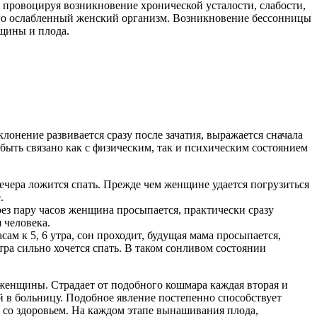
, провоцируя возникновение хронической усталости, слабости,
ого ослабленный женский организм. Возникновение бессонницы
нщины и плода.
нение развивается сразу после зачатия, выражается сначала
ыть связано как с физическим, так и психическим состоянием
вечера ложится спать. Прежде чем женщине удается погрузиться
.
рез пару часов женщина просыпается, практически сразу
 человека.
сам к 5, 6 утра, сон проходит, будущая мама просыпается,
утра сильно хочется спать. В таком сонливом состоянии
 женщины. Страдает от подобного кошмара каждая вторая и
ой в больницу. Подобное явление постепенно способствует
 со здоровьем. На каждом этапе вынашивания плода,