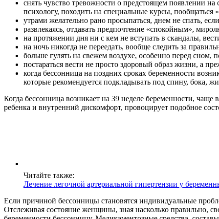
снять чувство тревожности о предстоящем появлении на с
психологу, походить на специальные курсы, пообщаться 
утрами желательно рано просыпаться, днем не спать, есл
развлекаясь, отдавать предпочтение «спокойным», миро
на протяжении дня ни с кем не вступать в скандалы, вес
на ночь никогда не переедать, вообще следить за правил
больше гулять на свежем воздухе, особенно перед сном, 
постараться вести не просто здоровый образ жизни, а п
когда бессонница на поздних сроках беременности возни
которые рекомендуется подкладывать под спину, бока, жи
Когда бессонница возникает на 39 неделе беременности, чаще
ребенка и внутренний дискомфорт, провоцирует подобное сост
Читайте также:
Лечение легочной артериальной гипертензии у беременн
Если причиной бессонницы становятся индивидуальные проблем
Отслеживая состояние женщины, зная насколько правильно, св
беременности бессонницу. Медикаментозные средства, составы