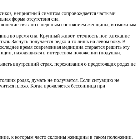
ксикоз, неприятный симптом сопровождается частыми
ьная форма отсутствия сна.
отклонение связано с нервным состоянием женщины, возможным
на во время сна. Крупный живот, отечность ног, затекание
ься. Заснуть получается редко и то лишь на левом боку. В
последнее время современная медицина старается решить эту
женщин, находящихся в интересном положении (подушки,
тывать внутренний страх, переживания о предстоящих родах не
стоящих родах, думать не получается. Если ситуацию не
читься плохо. Когда проявляется бессонница при
ление, к которым часто склонны женщины в таком положении.