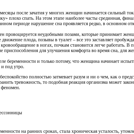
 месяцы после зачатия у многих женщин начинается сильный то
у» плохо спать. На этом этапе наиболее часты срединная, финал
данном периоде нарушение сна проявляется редко, в основном 
ен провоцируется неудобными позами, которые принимает женщи
 движение плода, позывы в туалет – все это заставляет пробуждат
я кровообращение в ногах, почкам становится легче работать. В 
ые приспособления для улучшения комфорта во время сна, для 
еделе беременности и только потому, что женщина начинает испы
 и под утро.
беспокойство полностью затмевает разум и ни о чем, как о пред
транить тревожность, то подобная реакция организма может закон
 феномен.
еменности на ранних сроках, стала хроническая усталость, утом