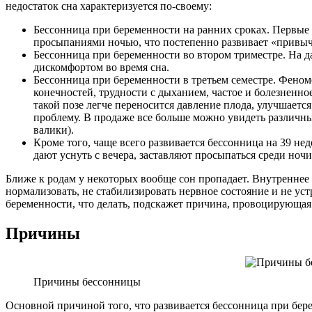
недостаток сна характеризуется по-своему:
Бессонница при беременности на ранних сроках. Первые
просыпаниями ночью, что постепенно развивает «привычк
Бессонница при беременности во втором триместре. На 
дискомфортом во время сна.
Бессонница при беременности в третьем семестре. Феном
конечностей, трудности с дыханием, частое и болезненное
такой позе легче переносится давление плода, улучшаетс
проблему. В продаже все больше можно увидеть различн
валики).
Кроме того, чаще всего развивается бессонница на 39 н
дают уснуть с вечера, заставляют просыпаться среди ночи
Ближе к родам у некоторых вообще сон пропадает. Внутреннее 
нормализовать, не стабилизировать нервное состояние и не ус
беременности, что делать, подскажет причина, провоцирующая
Причины
Причины бессонницы
Основной причиной того, что развивается бессонница при бер