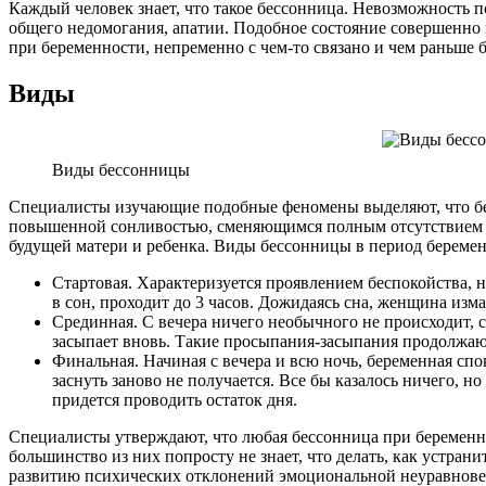
Каждый человек знает, что такое бессонница. Невозможность п
общего недомогания, апатии. Подобное состояние совершенно
при беременности, непременно с чем-то связано и чем раньше
Виды
Виды бессонницы
Специалисты изучающие подобные феномены выделяют, что бесс
повышенной сонливостью, сменяющимся полным отсутствием сн
будущей матери и ребенка. Виды бессонницы в период береме
Стартовая. Характеризуется проявлением беспокойства, н
в сон, проходит до 3 часов. Дожидаясь сна, женщина изма
Срединная. С вечера ничего необычного не происходит, с
засыпает вновь. Такие просыпания-засыпания продолжают
Финальная. Начиная с вечера и всю ночь, беременная спок
заснуть заново не получается. Все бы казалось ничего, н
придется проводить остаток дня.
Специалисты утверждают, что любая бессонница при беременно
большинство из них попросту не знает, что делать, как устра
развитию психических отклонений эмоциональной неуравновеш