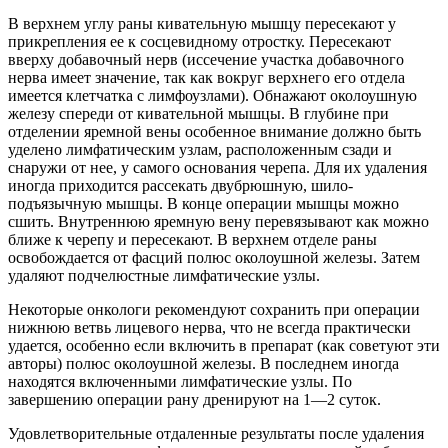
В верхнем углу раны кивательную мышцу пересекают у
прикрепления ее к сосцевидному отростку. Пересекают
вверху добавочный нерв (иссечение участка добавочного
нерва имеет значение, так как вокруг верхнего его отдела
имеется клетчатка с лимфоузлами). Обнажают околоушную
железу спереди от кивательной мышцы. В глубине при
отделении яремной вены особенное внимание должно быть
уделено лимфатическим узлам, расположенным сзади и
снаружи от нее, у самого основания черепа. Для их удаления
иногда приходится рассекать двубрюшную, шило-
подъязычную мышцы. В конце операции мышцы можно
сшить. Внутреннюю яремную вену перевязывают как можно
ближе к черепу и пересекают. В верхнем отделе раны
освобождается от фасций полюс околоушной железы. Затем
удаляют подчелюстные лимфатические узлы.
Некоторые онкологи рекомендуют сохранить при операции
нижнюю ветвь лицевого нерва, что не всегда практически
удается, особенно если включить в препарат (как советуют эти
авторы) полюс околоушной железы. В последнем иногда
находятся включенными лимфатические узлы. По
завершению операции рану дренируют на 1—2 суток.
Удовлетворительные отдаленные результаты после удаления