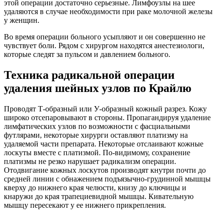
этой операции достаточно серьезные. Лимфоузлы на шее
удаляются в случае необходимости при раке молочной железы
у женщин.
Во время операции больного усыпляют и он совершенно не
чувствует боли. Рядом с хирургом находятся анестезиологи,
которые следят за пульсом и давлением больного.
Техника радикальной операции
удаления шейных узлов по Крайлю
Проводят Т-образный или У-образный кожный разрез. Кожу
широко отсепаровывают в стороны. Пропагандируя удаление
лимфатических узлов по возможности с фасциальными
футлярами, некоторые хирурги оставляют платизму на
удаляемой части препарата. Некоторые отслаивают кожные
лоскуты вместе с платизмой. По-видимому, сохранение
платизмы не резко нарушает радикализм операции.
Отодвигание кожных лоскутов производят кнутри почти до
средней линии с обнажением подъязычно-грудинной мышцы
кверху до нижнего края челюсти, книзу до ключицы и
кнаружи до края трапециевидной мышцы. Кивательную
мышцу пересекают у ее нижнего прикрепления.