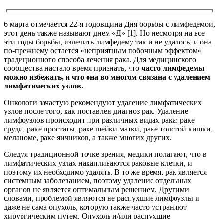
6 марта отмечается 22-я годовщина Дня борьбы с лимфедемой,
этот день также называют днем «Д» [1]. Но несмотря на все
эти годы борьбы, излечить лимфедему так и не удалось, и она
по-прежнему остается «неприятным побочным эффектом»
традиционного способа лечения рака. Для медицинского
сообщества настало время признать, что
часто лимфедемы
можно избежать, и что она во многом связана с удалением
лимфатических узлов.
Онкологи зачастую рекомендуют удаление лимфатических
узлов после того, как поставлен диагноз рак. Удаление
лимфоузлов происходит при различных видах рака: раке
груди, раке простаты, раке шейки матки, раке толстой кишки,
меланоме, раке яичников, а также многих других.
Следуя традиционной точке зрения, медики полагают, что в
лимфатических узлах накапливаются раковые клетки, и
поэтому их необходимо удалять. В то же время, рак является
системным заболеванием, поэтому удаление отдельных
органов не является оптимальным решением. Другими
словами, проблемой являются не распухшие лимфоузлы и
даже не сама опухоль, которую также часто устраняют
хирургическим путем. Опухоль и/или распухшие