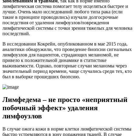
заболеваниям и травмам
, так как в норме именно
лимфатическая система помогает телу исцеляться быстрее и
лучше. Очень мало исследований любого типа рака (если
такие в принципе проводились) изучали долгосрочные
последствия от удаления лимфоузлов/повреждения
лимфатической системы с точки зрения тяжелых для человека
последствий.
В исследовании Кокрейн, опубликованном в мае 2015 года,
аналитики обнаружили, что проведение биопсии сигнальных
лимфоузлов для пациентов, страдающих меланомой, не
привело к положительной динамике в статистике
выживаемости. Однако, повторные случаи меланомы через
значительный период времени, чаще случались среди тех, кто
был в выборке прошедших биопсию.
Лимфедема – не просто «неприятный
побочный эффект» удаления
лимфоузлов
В случае ожога кожи в норме клетки лимфатической системы
быстро устремляются в зону поражения тканей. В случае