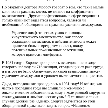
Но открытия доктора Морроу говорят о том, что такие малые
количества раковых клеток не влияют на коэффициент
выживаемости. Другие профессионалы в сфере медицины
только начинают задаваться вопросом, является ли
необходимой общепринятая практика удаления лимфоузлов.
Удаление лимфатических узлов с помощью
хирургического вмешательства, как способ
сокращения метастазов, в действительности может
принести больше вреда, чем пользы, ввиду
потенциальных пожизненных осложнений,
которые приносит лимфедема.
В 1981 году в Европе проводилось исследование, в ходе
которого наблюдали 716 женщин, страдающих от рака груди,
и в итоге не было обнаружено никакой взаимосвязи между
удалением лимфоузлов и уровнем выживаемости пациентов.
Да-да, исследование проводилось в 1981 году! И всё же, как
часто в последние годы вы слышали о ком-либо с
онкологическим заболеванием, кому в ходе раковой хирургии
также удалили и лимфатические узлы? Я слышала о таких
случаях десятки раз. Однако, следует задуматься об этой
общепринятой практике и задать вопрос: «Насколько