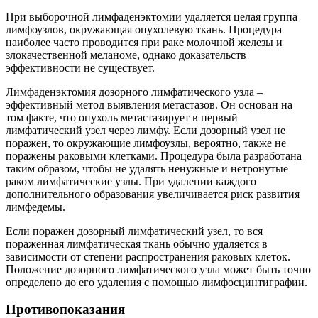
При выборочной лимфаденэктомии удаляется целая группа
лимфоузлов, окружающая опухолевую ткань. Процедура
наиболее часто проводится при раке молочной железы и
злокачественной меланоме, однако доказательств
эффективности не существует.
Лимфаденэктомия дозорного лимфатического узла –
эффективный метод выявления метастазов. Он основан на
том факте, что опухоль метастазирует в первый
лимфатический узел через лимфу. Если дозорный узел не
поражен, то окружающие лимфоузлы, вероятно, также не
поражены раковыми клетками. Процедура была разработана
таким образом, чтобы не удалять ненужные и нетронутые
раком лимфатические узлы. При удалении каждого
дополнительного образования увеличивается риск развития
лимфедемы.
Если поражен дозорный лимфатический узел, то вся
пораженная лимфатическая ткань обычно удаляется в
зависимости от степени распространения раковых клеток.
Положение дозорного лимфатического узла может быть точно
определено до его удаления с помощью лимфосцинтиграфии.
Противопоказания