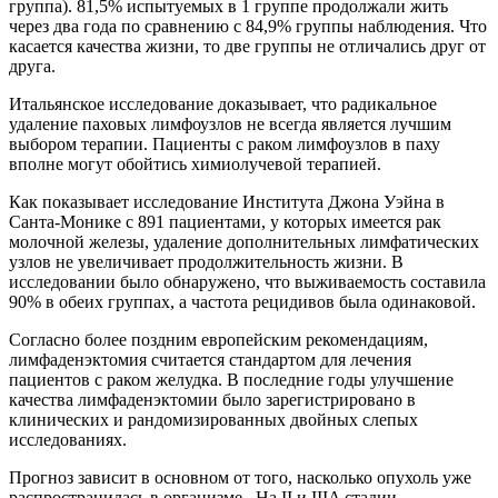
группа). 81,5% испытуемых в 1 группе продолжали жить
через два года по сравнению с 84,9% группы наблюдения. Что
касается качества жизни, то две группы не отличались друг от
друга.
Итальянское исследование доказывает, что радикальное
удаление паховых лимфоузлов не всегда является лучшим
выбором терапии. Пациенты с раком лимфоузлов в паху
вполне могут обойтись химиолучевой терапией.
Как показывает исследование Института Джона Уэйна в
Санта-Монике с 891 пациентами, у которых имеется рак
молочной железы, удаление дополнительных лимфатических
узлов не увеличивает продолжительность жизни. В
исследовании было обнаружено, что выживаемость составила
90% в обеих группах, а частота рецидивов была одинаковой.
Согласно более поздним европейским рекомендациям,
лимфаденэктомия считается стандартом для лечения
пациентов с раком желудка. В последние годы улучшение
качества лимфаденэктомии было зарегистрировано в
клинических и рандомизированных двойных слепых
исследованиях.
Прогноз зависит в основном от того, насколько опухоль уже
распространилась в организме. На II и IIIA стадии