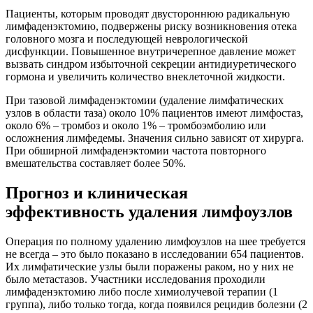
Пациенты, которым проводят двустороннюю радикальную
лимфаденэктомию, подвержены риску возникновения отека
головного мозга и последующей неврологической
дисфункции. Повышенное внутричерепное давление может
вызвать синдром избыточной секреции антидиуретического
гормона и увеличить количество внеклеточной жидкости.
При тазовой лимфаденэктомии (удаление лимфатических
узлов в области таза) около 10% пациентов имеют лимфостаз,
около 6% – тромбоз и около 1% – тромбоэмболию или
осложнения лимфедемы. Значения сильно зависят от хирурга.
При обширной лимфаденэктомии частота повторного
вмешательства составляет более 50%.
Прогноз и клиническая
эффективность удаления лимфоузлов
Операция по полному удалению лимфоузлов на шее требуется
не всегда – это было показано в исследовании 654 пациентов.
Их лимфатические узлы были поражены раком, но у них не
было метастазов. Участники исследования проходили
лимфаденэктомию либо после химиолучевой терапии (1
группа), либо только тогда, когда появился рецидив болезни (2