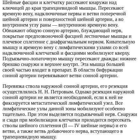
Шейные фасции и клетчатку рассекают кнаружи над
ключицей до края трапециевидной мышцы. Пересекают
яремную вену, надключичные нервы и ветви поперечной
шейной артерии и поверхностной шейной артерии, а во
внутреннем углу раны — внутреннюю яремную вену.
Обнажают общую сонную артерию, блуждающий нерв,
покрытые предпозвоночной фасцией лестничные мышцы и
плечевое сплетение с диафрагмальным нервом. Кивательную
мышцу и яремную вену с лимфатическими узлами со всей
надключичной клетчаткой и фасциями мобилизуют кверху.
Подъязычно-лопаточную мышцу пересекают дважды: нижнее
брюшко снаружи и верхнее кнутрп. Эта мышца большей
своей частью входит в препарат. В области бифуркации
сонной артерии перевязывают ветви сонной артерии.
Перевязка ствола наружной сонной артерии, его резекция
осуществлялись Н. Н. Петровым. Однако резекция наружной
сонной артерии не является необходимой, если к ней не
фиксируется метастатический лимфатический узел. Все
лимфатические узлы данной зоны мобилизуют особенно
тщательно. При этом выделяется подъязычный нерв. Снаружи
и сзади при мобилизации клетчатки приходится пересекать
стволы шейного сплетения (II — IV шейные нервы) и его
ветви, а также ветвь добавочного нерва, вступающего в
трапециевидную мышцу.