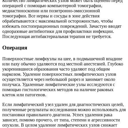
Количество лимфатических узлов может быть оценено перед
операцией с помощью компьютерной томографии,
медиастиноскопии или позитронно-эмиссионной
томографии. Все нервы и сосуды в зоне действия
обрабатываются с максимальной осторожностью, чтобы
избежать постоперационных повреждений. Зачастую вводят
одноразовые антибиотики для профилактики инфекции.
Последующая антибактериальная терапия не требуется.
Операция
Поверхностные лимфоузлы на шее, в подмышечной впадине
или паху обычно удаляются под местной анестезией. Глубоко
укоренившиеся образования часто удаляют под общим
наркозом. Удаление поверхностных лимфатических узлов
осуществляется через небольшой разрез и занимает около
получаса. Удаленные лимфатические узлы исследуются с
помощью гистологических методов на наличие раковых
клеток или патогенов.
Если лимфатический узел удален для диагностических целей,
полученные результаты исследования можно использовать для
постановки правильного диагноза. Успех удаления рака
зависит, помимо прочего, от типа, степени и агрессивности
опухоли. В целом удаление лимфатических узлов снижает