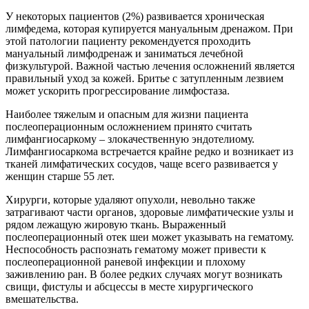
У некоторых пациентов (2%) развивается хроническая
лимфедема, которая купируется мануальным дренажом. При
этой патологии пациенту рекомендуется проходить
мануальный лимфодренаж и заниматься лечебной
физкультурой. Важной частью лечения осложнений является
правильный уход за кожей. Бритье с затупленным лезвием
может ускорить прогрессирование лимфостаза.
Наиболее тяжелым и опасным для жизни пациента
послеоперационным осложнением принято считать
лимфангиосаркому – злокачественную эндотелиому.
Лимфангиосаркома встречается крайне редко и возникает из
тканей лимфатических сосудов, чаще всего развивается у
женщин старше 55 лет.
Хирурги, которые удаляют опухоли, невольно также
затрагивают части органов, здоровые лимфатические узлы и
рядом лежащую жировую ткань. Выраженный
послеоперационный отек шеи может указывать на гематому.
Неспособность распознать гематому может привести к
послеоперационной раневой инфекции и плохому
заживлению ран. В более редких случаях могут возникать
свищи, фистулы и абсцессы в месте хирургического
вмешательства.