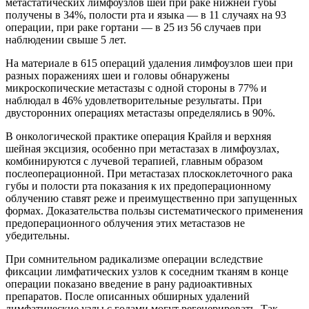
метастатических лимфоузлов шеи при раке нижней губы
получены в 34%, полости рта и языка — в 11 случаях на 93
операции, при раке гортани — в 25 из 56 случаев при
наблюдении свыше 5 лет.
На материале в 615 операций удаления лимфоузлов шеи при
разных поражениях шеи и головы обнаружены
микроскопические метастазы с одной стороны в 77% и
наблюдал в 46% удовлетворительные результаты. При
двусторонних операциях метастазы определялись в 90%.
В онкологической практике операция Крайля и верхняя
шейная эксцизия, особенно при метастазах в лимфоузлах,
комбинируются с лучевой терапией, главным образом
послеоперационной. При метастазах плоскоклеточного рака
губы и полости рта показания к их предоперационному
облучению ставят реже и преимущественно при запущенных
формах. Доказательства пользы систематического применения
предоперационного облучения этих метастазов не
убедительны.
При сомнительном радикализме операции вследствие
фиксации лимфатических узлов к соседним тканям в конце
операции показано введение в рану радиоактивных
препаратов. После описанных обширных удалений
лимфатические узлы с годами могут регенерировать. Так,