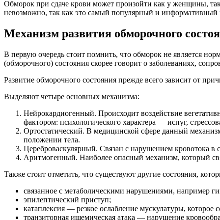
Обморок при сдаче крови может произойти как у женщины, та
невозможно, так как это самый популярный и информативный 
Механизм развития обморочного состо
В первую очередь стоит помнить, что обморок не является нор
(обморочного) состояния скорее говорит о заболеваниях, соп
Развитие обморочного состояния прежде всего зависит от прич
Выделяют четыре основных механизма:
Нейрокардиогенный. Происходит воздействие вегетативн
фактором: психологического характера — испуг, стрессов
Ортостатический. В медицинской сфере данный механизм
положении тела.
Цереброваскулярный. Связан с нарушением кровотока в с
Аритмогенный. Наиболее опасный механизм, который связ
Также стоит отметить, что существуют другие состояния, кото
связанное с метаболическими нарушениями, например ги
эпилептический приступ;
катаплексия — резкое ослабление мускулатуры, которое 
транзиторная ишемическая атака — нарушение кровообр