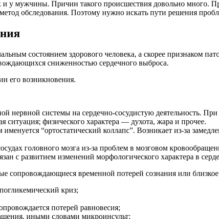
к и у мужчины. Причин такого происшествия довольно много. П
метод обследования. Поэтому нужно искать пути решения проб
яния
мальным состоянием здорового человека, а скорее признаком па
ровождающихся сниженностью сердечного выброса.
ин его возникновения.
ой нервной системы на сердечно-сосудистую деятельность. При
ая ситуация; физического характера — духота, жара и прочее.
 именуется “ортостатический коллапс”. Возникает из-за замедл
осудах головного мозга из-за проблем в мозговом кровообращен
ан с развитием изменений морфологического характера в серде
рые сопровождающиеся временной потерей сознания или близкое 
погликемический криз;
сопровождается потерей равновесия;
ащения, иными словами микроинсульт;