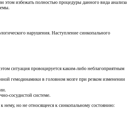
ри этом избежать полностью процедуры данного вида анализа
лемы.
тологического нарушения. Наступление синкопального
 этом ситуация провоцируется каким-либо неблагоприятным
енной гемодинамики в головном мозге при резком изменении
ии.
чно-сосудистой системе.
к нему, но не относящееся к синкопальному состоянию: