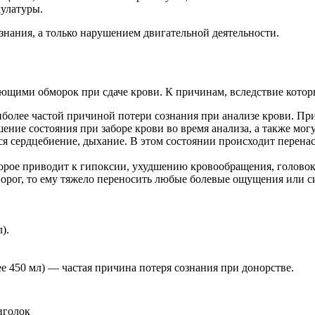
кулатуры.
знания, а только нарушением двигательной деятельности.
ющими обморок при сдаче крови. К причинам, вследствие котор
иболее частой причиной потери сознания при анализе крови. При
шение состояния при заборе крови во время анализа, а также м
ся сердцебиение, дыхание. В этом состоянии происходит перена
орое приводит к гипоксии, ухудшению кровообращения, голово
порог, то ему тяжело переносить любые болевые ощущения или с
).
лее 450 мл) — частая причина потеря сознания при донорстве.
иголок