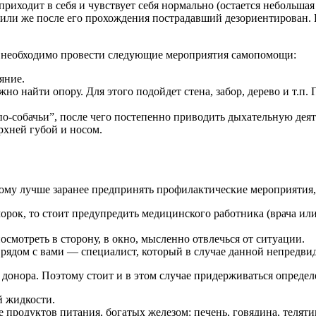
приходит в себя и чувствует себя нормально (остается небольшая
 или же после его прохождения пострадавший дезориентирован. 
то необходимо провести следующие мероприятия самопомощи:
яние.
жно найти опору. Для этого подойдет стена, забор, дерево и т.п
о-собачьи”, после чего постепенно приводить дыхательную дея
хней губой и носом.
ому лучше заранее предпринять профилактические мероприятия, 
бморок, то стоит предупредить медицинского работника (врача и
посмотреть в сторону, в окно, мысленно отвлечься от ситуации.
 рядом с вами — специалист, который в случае данной непредви
 донора. Поэтому стоит и в этом случае придерживаться опреде
й жидкости.
продуктов питания, богатых железом: печень, говядина, телятин