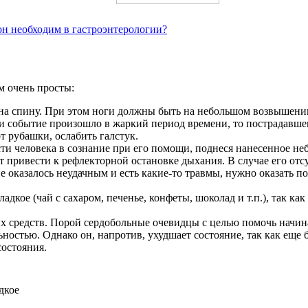
он необходим в гастроэнтерологии?
м очень просты:
на спину. При этом ноги должны быть на небольшом возвышени
ли событие произошло в жаркий период времени, то пострадавше
т рубашки, ослабить галстук.
ти человека в сознание при его помощи, поднеся нанесенное неб
 привести к рефлекторной остановке дыхания. В случае его отсу
ие оказалось неудачным и есть какие-то травмы, нужно оказать
адкое (чай с сахаром, печенье, конфеты, шоколад и т.п.), так ка
х средств. Порой сердобольные очевидцы с целью помочь начин
ностью. Однако он, напротив, ухудшает состояние, так как еще 
состояния.
дкое