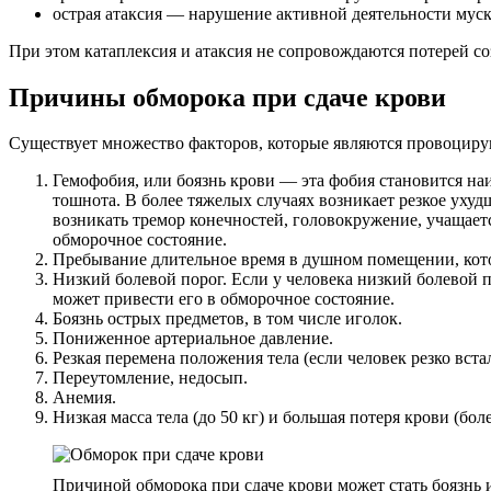
острая атаксия — нарушение активной деятельности мус
При этом катаплексия и атаксия не сопровождаются потерей со
Причины обморока при сдаче крови
Существует множество факторов, которые являются провоциру
Гемофобия, или боязнь крови — эта фобия становится на
тошнота. В более тяжелых случаях возникает резкое ухуд
возникать тремор конечностей, головокружение, учащает
обморочное состояние.
Пребывание длительное время в душном помещении, кот
Низкий болевой порог. Если у человека низкий болевой 
может привести его в обморочное состояние.
Боязнь острых предметов, в том числе иголок.
Пониженное артериальное давление.
Резкая перемена положения тела (если человек резко встал
Переутомление, недосып.
Анемия.
Низкая масса тела (до 50 кг) и большая потеря крови (бо
Причиной обморока при сдаче крови может стать боязнь 