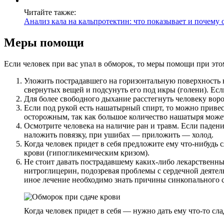
Читайте также:
Анализ кала на кальпротектин: что показывает и почему 
Меры помощи
Если человек при вас упал в обморок, то меры помощи при это
Уложить пострадавшего на горизонтальную поверхность 
свернутых вещей и подсунуть его под икры (голени). Ес
Для более свободного дыхание расстегнуть человеку воро
Если под рукой есть нашатырный спирт, то можно привес
осторожным, так как большое количество нашатыря может
Осмотрите человека на наличие ран и травм. Если паден
наложить повязку, при ушибах — приложить — холод.
Когда человек придет в себя предложите ему что-нибудь сл
крови (гипогликемическим кризом).
Не стоит давать пострадавшему каких-либо лекарственны
нитроглицерин, подозревая проблемы с сердечной деятель
иное лечение необходимо знать причины синкопального 
Когда человек придет в себя — нужно дать ему что-то сла