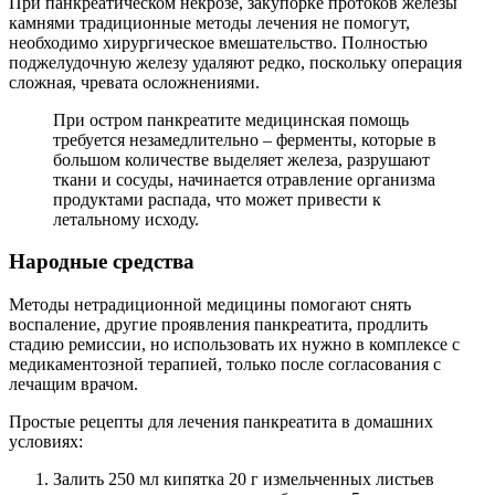
При панкреатическом некрозе, закупорке протоков железы
камнями традиционные методы лечения не помогут,
необходимо хирургическое вмешательство. Полностью
поджелудочную железу удаляют редко, поскольку операция
сложная, чревата осложнениями.
При остром панкреатите медицинская помощь
требуется незамедлительно – ферменты, которые в
большом количестве выделяет железа, разрушают
ткани и сосуды, начинается отравление организма
продуктами распада, что может привести к
летальному исходу.
Народные средства
Методы нетрадиционной медицины помогают снять
воспаление, другие проявления панкреатита, продлить
стадию ремиссии, но использовать их нужно в комплексе с
медикаментозной терапией, только после согласования с
лечащим врачом.
Простые рецепты для лечения панкреатита в домашних
условиях:
Залить 250 мл кипятка 20 г измельченных листьев