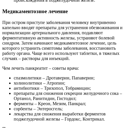
происхождения в поджелудочной железе.
Медикаментозное лечение
При остром приступе заболевания человеку внутривенно
капельно вводят препараты для устранения обезвоживания и
нормализации артериального давления, подавляют
ферментативную активность железы, устраняют болевой
синдром. Затем начинают медикаментозное лечение, цель
которого устранить симптомы заболевания, восстановить
работу органа. Чаще всего используют таблетки, в тяжелых
случаях – растворы для инъекций.
Чем лечить панкреатит – советы врача:
спазмолитики – Дротаверин, Папаверин;
холинолитики – Атропин;
антибиотики – Трихопол, Тобрамицин;
препараты для снижения секреции желудочного сока –
Ортанол, Ранитидин, Гистодил;
ферменты – Креон, Мезим, Панкрал;
сорбенты – Энтеросгель;
лекарства для снижения выработки ферментов
поджелудочной железы – Гордокс, Контрикал.