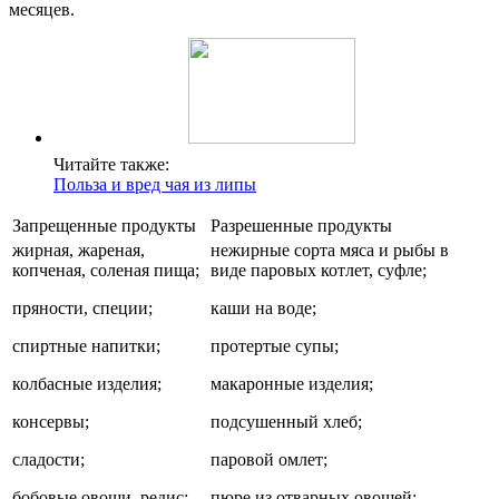
месяцев.
Читайте также:
Польза и вред чая из липы
Запрещенные продукты
Разрешенные продукты
жирная, жареная,
нежирные сорта мяса и рыбы в
копченая, соленая пища;
виде паровых котлет, суфле;
пряности, специи;
каши на воде;
спиртные напитки;
протертые супы;
колбасные изделия;
макаронные изделия;
консервы;
подсушенный хлеб;
сладости;
паровой омлет;
бобовые овощи, редис;
пюре из отварных овощей;