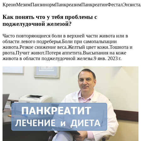
КреонМезимПанзинормПанкреазимПанкреатинФесталЭнзиста
Как понять что у тебя проблемы с
поджелудочной железой?
Часто повторяющиеся боли в верхней части живота или в
области левого подреберья.Боли при самопальпации
живота.Резкое снижение веса.Желтый цвет кожи.Тошнота и
рвота.Пучит живот.Потеря аппетита.Высыпания на коже
живота в области поджелудочной железы.9 янв. 2023 г.