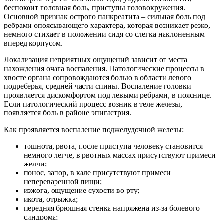
беспокоит головная боль, приступы головокружения.
Основной признак острого панкреатита – сильная боль под
ребрами опоясывающего характера, которая возникает резко,
немного стихает в положении сидя со слегка наклоненным
вперед корпусом.
Локализация неприятных ощущений зависит от места
нахождения очага воспаления. Патологические процессы в
хвосте органа сопровождаются болью в области левого
подреберья, средней части спины. Воспаление головки
проявляется дискомфортом под левыми ребрами, в пояснице.
Если патологический процесс возник в теле железы,
появляется боль в районе эпигастрия.
Как проявляется воспаление поджелудочной железы:
тошнота, рвота, после приступа человеку становится
немного легче, в рвотных массах присутствуют примеси
желчи;
понос, запор, в кале присутствуют примеси
непереваренной пищи;
изжога, ощущение сухости во рту;
икота, отрыжка;
передняя брюшная стенка напряжена из-за болевого
синдрома;