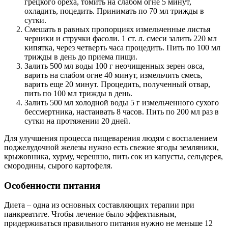
грецкого ореха, томить на слабом огне 5 минут,
охладить, поцедить. Принимать по 70 мл трижды в
сутки.
Смешать в равных пропорциях измельченные листья
черники и стручки фасоли. 1 ст. л. смеси залить 220 мл
кипятка, через четверть часа процедить. Пить по 100 мл
трижды в день до приема пищи.
Залить 500 мл воды 100 г неочищенных зерен овса,
варить на слабом огне 40 минут, измельчить смесь,
варить еще 20 минут. Процедить, полученный отвар,
пить по 100 мл трижды в день.
Залить 500 мл холодной воды 5 г измельченного сухого
бессмертника, настаивать 8 часов. Пить по 200 мл раз в
сутки на протяжении 20 дней.
Для улучшения процесса пищеварения людям с воспалением
поджелудочной железы нужно есть свежие ягоды земляники,
крыжовника, хурму, черешню, пить сок из капусты, сельдерея,
смородины, сырого картофеля.
Особенности питания
Диета – одна из основных составляющих терапии при
панкреатите. Чтобы лечение было эффективным,
придерживаться правильного питания нужно не меньше 12