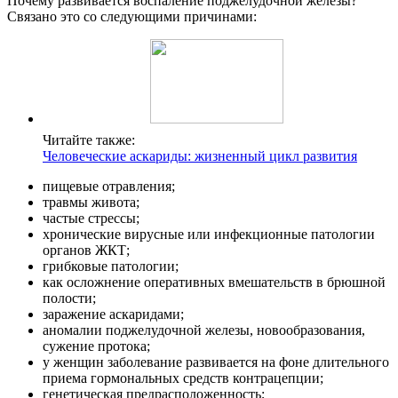
Почему развивается воспаление поджелудочной железы?
Связано это со следующими причинами:
Читайте также:
Человеческие аскариды: жизненный цикл развития
пищевые отравления;
травмы живота;
частые стрессы;
хронические вирусные или инфекционные патологии
органов ЖКТ;
грибковые патологии;
как осложнение оперативных вмешательств в брюшной
полости;
заражение аскаридами;
аномалии поджелудочной железы, новообразования,
сужение протока;
у женщин заболевание развивается на фоне длительного
приема гормональных средств контрацепции;
генетическая предрасположенность;