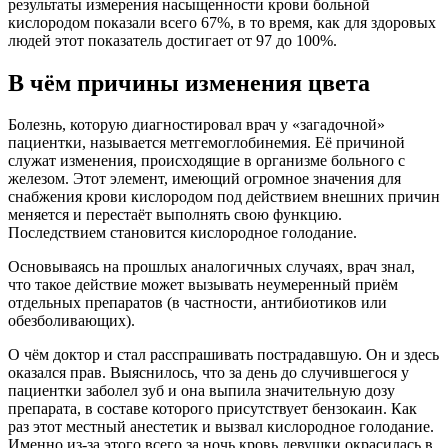
результаты измерения насыщенности крови больной
кислородом показали всего 67%, в то время, как для здоровых
людей этот показатель достигает от 97 до 100%.
В чём причины изменения цвета
Болезнь, которую диагностировал врач у «загадочной»
пациентки, называется метгемоглобинемия. Её причиной
служат изменения, происходящие в организме больного с
железом. Этот элемент, имеющий огромное значения для
снабжения крови кислородом под действием внешних причин
меняется и перестаёт выполнять свою функцию.
Последствием становится кислородное голодание.
Основываясь на прошлых аналогичных случаях, врач знал,
что такое действие может вызывать неумеренный приём
отдельных препаратов (в частности, антибиотиков или
обезболивающих).
О чём доктор и стал расспрашивать пострадавшую. Он и здесь
оказался прав. Выяснилось, что за день до случившегося у
пациентки заболел зуб и она выпила значительную дозу
препарата, в составе которого присутствует бензокаин. Как
раз этот местный анестетик и вызвал кислородное голодание.
Именно из-за этого всего за ночь кровь девушки окрасилась в