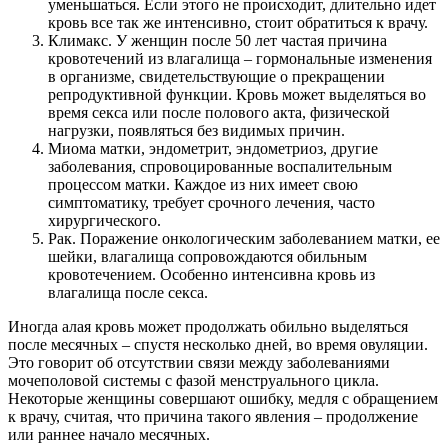
уменьшаться. Если этого не происходит, длительно идет
кровь все так же интенсивно, стоит обратиться к врачу.
Климакс. У женщин после 50 лет частая причина
кровотечений из влагалища – гормональные изменения
в организме, свидетельствующие о прекращении
репродуктивной функции. Кровь может выделяться во
время секса или после полового акта, физической
нагрузки, появляться без видимых причин.
Миома матки, эндометрит, эндометриоз, другие
заболевания, спровоцированные воспалительным
процессом матки. Каждое из них имеет свою
симптоматику, требует срочного лечения, часто
хирургического.
Рак. Поражение онкологическим заболеванием матки, ее
шейки, влагалища сопровождаются обильным
кровотечением. Особенно интенсивна кровь из
влагалища после секса.
Иногда алая кровь может продолжать обильно выделяться
после месячных – спустя несколько дней, во время овуляции.
Это говорит об отсутствии связи между заболеваниями
мочеполовой системы с фазой менструального цикла.
Некоторые женщины совершают ошибку, медля с обращением
к врачу, считая, что причина такого явления – продолжение
или раннее начало месячных.