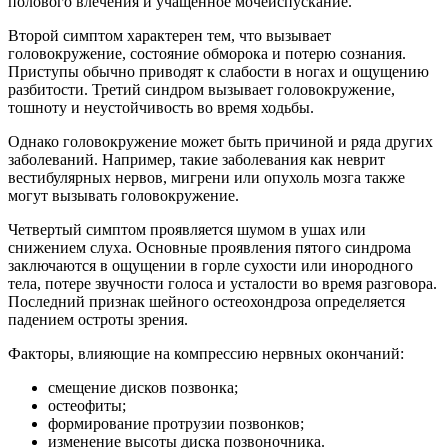
полового влечения и учащенное мочеиспускание.
Второй симптом характерен тем, что вызывает
головокружение, состояние обморока и потерю сознания.
Приступы обычно приводят к слабости в ногах и ощущению
разбитости. Третий синдром вызывает головокружение,
тошноту и неустойчивость во время ходьбы.
Однако головокружение может быть причиной и ряда других
заболеваний. Например, такие заболевания как неврит
вестибулярных нервов, мигрени или опухоль мозга также
могут вызывать головокружение.
Четвертый симптом проявляется шумом в ушах или
снижением слуха. Основные проявления пятого синдрома
заключаются в ощущении в горле сухости или инородного
тела, потере звучности голоса и усталости во время разговора.
Последний признак шейного остеохондроза определяется
падением остроты зрения.
Факторы, влияющие на компрессию нервных окончаний:
смещение дисков позвонка;
остеофиты;
формирование протрузии позвонков;
изменение высоты диска позвоночника.