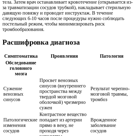
тела. Затем врач останавливает кровотечение (открывается из-
за травматизации сосудов трубкой), накладывает стерильную
давящую повязку и проводит инструктаж. В течение
следующих 6-10 часов после процедуры нужно соблюдать
постельный режим, чтобы минимизировать риск
тромбообразования.
Расшифровка диагноза
Симптоматика
Проявления
Патология
Обследование
головного
мозга
Просвет венозных
синусов (внутреннего
Сужение
Результат черепно-
пространства между
венозных
мозговой травмы,
твердой мозговой
синусов
тромбоз
оболочкой) чрезмерно
сужен
Контрастное вещество
Патологические
попадает из артерии
Врожденное
изменения
прямо в вену, не
заболевание
сосудов
проходя через
сосудов