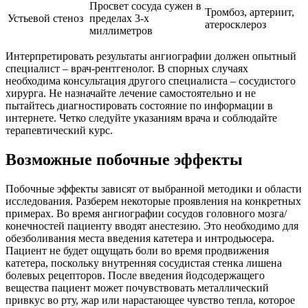
Просвет сосуда сужен в
Тромбоз, артериит,
Устьевой стеноз
пределах 3-х
атеросклероз
миллиметров
Интерпретировать результаты ангиографии должен опытный
специалист – врач-рентгенолог. В спорных случаях
необходима консультация другого специалиста – сосудистого
хирурга. Не назначайте лечение самостоятельно и не
пытайтесь диагностировать состояние по информации в
интернете. Четко следуйте указаниям врача и соблюдайте
терапевтический курс.
Возможные побочные эффекты
Побочные эффекты зависят от выбранной методики и области
исследования. Разберем некоторые проявления на конкретных
примерах. Во время ангиографии сосудов головного мозга/
конечностей пациенту вводят анестезию. Это необходимо для
обезболивания места введения катетера и интродьюсера.
Пациент не будет ощущать боли во время продвижения
катетера, поскольку внутренняя сосудистая стенка лишена
болевых рецепторов. После введения йодсодержащего
вещества пациент может почувствовать металлический
привкус во рту, жар или нарастающее чувство тепла, которое