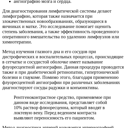
ангиографию мозга и сердца.
Для диагностирования лимфатической системы делают
лимфографию, которая также назначается при
злокачественных новообразованиях, образующиеся в
яичниках и матке. Это исследование помогает оценить
степень заболевания, а также эффективность проведенного
оперативного вмешательства по удалению лимфоузлов или
химиотерапии.
Метод изучения глазного дна и его сосудов при
дистрофических и воспалительных процессах, происходящие
в сетчатке и сосудистой оболочке имеет называние
флуоресцентной ангиографии. Данная процедура проводится
также и при диабетической ретинопатии, гипертонической
болезни и глаукоме. Помимо этого, благодаря применению
флуоресцентной ангиографии при различных заболеваниях
диагностируют сосуды радужки и конъюнктивы.
Рентгеноконтрастное средство, применяемое при
данном виде исследования, представляет собой
10% раствор флюоресцеина, который вводят в
локтевую вену. Перед ведением контраста
выявляют переносимость его пациентом.
Метод диагностики артерий называется артериографией,