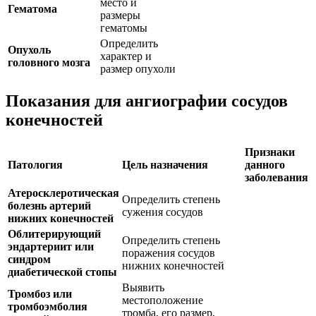
место и
Гематома
размеры
гематомы
Определить
Опухоль
характер и
головного мозга
размер опухоли
Показания для ангиографии сосудов
конечностей
Признаки
Патология
Цель назначения
данного
заболевания
Атеросклеротическая
Определить степень
болезнь артерий
сужения сосудов
нижних конечностей
Облитерирующий
Определить степень
эндартериит или
поражения сосудов
синдром
нижних конечностей
диабетической стопы
Выявить
Тромбоз или
местоположение
тромбоэмболия
тромба, его размер,