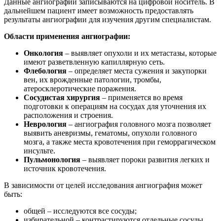
Данные ангиографии записываются на цифровой носитель. В
дальнейшем пациент имеет возможность предоставлять
результаты ангиографии для изучения другим специалистам.
Области применения ангиографии:
Онкология
– выявляет опухоли и их метастазы, которые
имеют разветвленную капиллярную сеть.
Флебология
– определяет места сужения и закупорки
вен, их врожденные патологии, тромбы,
атеросклеротические поражения.
Сосудистая хирургия
– применяется во время
подготовки к операциям на сосудах для уточнения их
расположения и строения.
Неврология
– ангиография головного мозга позволяет
выявить аневризмы, гематомы, опухоли головного
мозга, а также места кровотечения при геморрагическом
инсульте.
Пульмонология
– выявляет пороки развития легких и
источник кровотечения.
В зависимости от целей исследования ангиография может
быть:
общей – исследуются все сосуды;
избирательной – контрастируются отдельные сосуды.