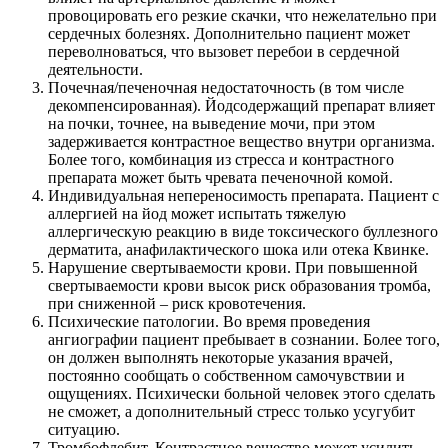
провоцировать его резкие скачки, что нежелательно при
сердечных болезнях. Дополнительно пациент может
переволноваться, что вызовет перебои в сердечной
деятельности.
Почечная/печеночная недостаточность (в том числе
декомпенсированная). Йодсодержащий препарат влияет
на почки, точнее, на выведение мочи, при этом
задерживается контрастное вещество внутри организма.
Более того, комбинация из стресса и контрастного
препарата может быть чревата печеночной комой.
Индивидуальная непереносимость препарата. Пациент с
аллергией на йод может испытать тяжелую
аллергическую реакцию в виде токсического буллезного
дерматита, анафилактического шока или отека Квинке.
Нарушение свертываемости крови. При повышенной
свертываемости крови высок риск образования тромба,
при сниженной – риск кровотечения.
Психические патологии. Во время проведения
ангиографии пациент пребывает в сознании. Более того,
он должен выполнять некоторые указания врачей,
постоянно сообщать о собственном самочувствии и
ощущениях. Психически больной человек этого сделать
не сможет, а дополнительный стресс только усугубит
ситуацию.
Тромбофлебит. Контрастное вещество может усилить