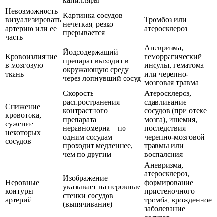
капилляры
Невозможность
Картинка сосудов
визуализировать
Тромбоз или
нечеткая, резко
артерию или ее
атеросклероз
прерывается
часть
Аневризма,
Йодсодержащий
Кровоизлияние
геморрагический
препарат выходит в
в мозговую
инсульт, гематома
окружающую среду
ткань
или черепно-
через лопнувший сосуд
мозговая травма
Скорость
Атеросклероз,
распространения
сдавливание
Снижение
контрастного
сосудов (при отеке
кровотока,
препарата
мозга), ишемия,
сужение
неравномерна – по
последствия
некоторых
одним сосудам
черепно-мозговой
сосудов
проходит медленнее,
травмы или
чем по другим
воспаления
Аневризма,
атеросклероз,
Изображение
Неровные
формирование
указывает на неровные
контуры
пристеночного
стенки сосудов
артерий
тромба, врожденное
(выпячивание)
заболевание