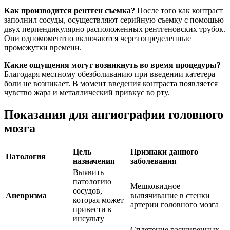
Как производится рентген съемка?
После того как контраст
заполнил сосуды, осуществляют серийную съемку с помощью
двух перпендикулярно расположенных рентгеновских трубок.
Они одномоментно включаются через определенные
промежутки времени.
Какие ощущения могут возникнуть во время процедуры?
Благодаря местному обезболиванию при введении катетера
боли не возникает. В момент введения контраста появляется
чувство жара и металлический привкус во рту.
Показания для ангиографии головного
мозга
Цель
Признаки данного
Патология
назначения
заболевания
Выявить
патологию
Мешковидное
сосудов,
Аневризма
выпячивание в стенки
которая может
артерии головного мозга
привести к
инсульту
Сплетение расширенных