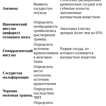
Выявить
кровеносных сосудов или
Ангиома
сосудистую
губчатые полости,
опухоль
заполненные
контрастным веществом
Определить
Ишемический
необходимость
инсульт
Закупорка участка
тромболизиса
(инфаркт)
артерии более чем на 95%
(растворения
головного мозга
тромба)
Определить
источник
Разрыв сосуда, из
Геморрагический
кровоизлияния
которого изливается
инсульт
в мозговую
контрастное вещество
ткань
Определить
место
Сосудистая
патологии,
мальформация
источник
кровотечения
Определить
Черепно-
последствия
мозговая травма,
ЧМТ
Определить