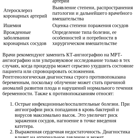
артерий
Выявление степени, распространения
Атеросклероз
патологии и дальнейшего врачебного
коронарных артерий
вмешательства
Ишемия
Оценка степени поражения сосудов
Врожденные
Определение типа болезни, ее
заболевания
особенностей и потребности в
коронарных сосудов
хирургическом вмешательстве
Врачи рекомендуют заменить КТ-ангиографию на МРТ-
ангиографию или ультразвуковое исследование только в тех
случаях, когда процедура может серьезно ухудшить состояние
пациента или спровоцировать осложнения.
Рентгенологическая диагностика строго противопоказана
беременным, поскольку облучение может стать причиной
аномалий развития плода и нарушений нормального течения
беременности. Также к противопоказаниям относят:
Острые инфекционные/воспалительные болезни. При
ангиографии риск попадания в кровь бактерий и
вирусов максимально высок. Это увеличит риск
заражения сосудов, нагноение в точке введения
катетера.
Выраженная сердечная недостаточность. Диагностика
влияет на артериальное давление и может