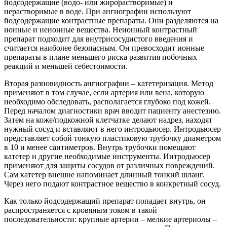
йодсодержащие (водо- или жирорастворимые) и
нерастворимые в воде. При ангиографии используют
йодсодержащие контрастные препараты. Они разделяются на
ионные и неионные вещества. Неионный контрастный
препарат подходит для внутрисосудистого введения и
считается наиболее безопасным. Он превосходит ионные
препараты в плане меньшего риска развития побочных
реакций и меньшей себестоимости.
Вторая разновидность ангиографии – катетеризация. Метод
применяют в том случае, если артерия или вена, которую
необходимо обследовать, располагается глубоко под кожей.
Перед началом диагностики врач вводит пациенту анестезию.
Затем на коже/подкожной клетчатке делают надрез, находят
нужный сосуд и вставляют в него интродьюсер. Интродьюсер
представляет собой тонкую пластиковую трубочку диаметром
в 10 и менее сантиметров. Внутрь трубочки помещают
катетер и другие необходимые инструменты. Интродьюсер
применяют для защиты сосудов от различных повреждений.
Сам катетер внешне напоминает длинный тонкий шланг.
Через него подают контрастное вещество в конкретный сосуд.
Как только йодсодержащий препарат попадает внутрь, он
распространяется с кровяным током в такой
последовательности: крупные артерии – мелкие артериолы –