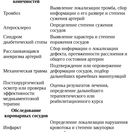
конечностей
Выявление локализации тромба, сбор
Тромбоз
информации о его размере и степени
сужения артерий
Определение степени сужения
Атеросклероз
сосудов
Синдром
Выявление характера и степени
диабетический стопы
поражения сосудов
Сбор информации о локализации
Расслаивающаяся
дефекта, протяженности расслоения и
аневризма артерий
общего состояния артерии
Подтверждение или опровержение
Механическая травма
деформации сосудов, подбор
дальнейших врачебных манипуляций
Постхирургический
Оценка результатов лечения,
осмотр или проверка
определение дальнейшего
эффективности
терапевтического или
медикаментозной
реабилитационного курса
терапии
Обследование
коронарных сосудов
Определение локализации нарушения
Инфаркт
кровотока и степени закупорки