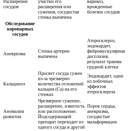
Расширение
участки его
варикоз,
сосудов
расширения или
врожденные
сужения, сосудистая
болезни сосудов
стенка выпячена
Обследование
коронарных
сосудов
Атеросклероз,
эндокардит,
Стенка артерии
фибромускулярная
Аневризма
выпячена
дисплазия,
результат травмы
грудной клетки
Просвет сосуда сужен
Эндокардит, один
из-за чрезмерно
из побочных
Кальциноз
количества отложений
эффектов
кальция (Са) на его
атеросклероза
стенках
Чрезмерное сужение,
расширение, извитость
Порок сердца,
Аномалии
или расположение.
аневризма,
развития
Йодсодержащий
сосудистые
препарат переходит из
мальформации
одного сосуда в другой