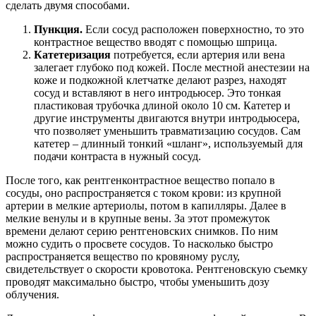
сделать двумя способами.
Пункция.
Если сосуд расположен поверхностно, то это
контрастное вещество вводят с помощью шприца.
Катетеризация
потребуется, если артерия или вена
залегает глубоко под кожей. После местной анестезии на
коже и подкожной клетчатке делают разрез, находят
сосуд и вставляют в него интродьюсер. Это тонкая
пластиковая трубочка длиной около 10 см. Катетер и
другие инструменты двигаются внутри интродьюсера,
что позволяет уменьшить травматизацию сосудов. Сам
катетер – длинный тонкий «шланг», используемый для
подачи контраста в нужный сосуд.
После того, как рентгенконтрастное вещество попало в
сосуды, оно распространяется с током крови: из крупной
артерии в мелкие артериолы, потом в капилляры. Далее в
мелкие венулы и в крупные вены. За этот промежуток
времени делают серию рентгеновских снимков. По ним
можно судить о просвете сосудов. То насколько быстро
распространяется вещество по кровяному руслу,
свидетельствует о скорости кровотока. Рентгеновскую съемку
проводят максимально быстро, чтобы уменьшить дозу
облучения.