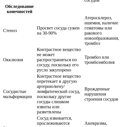
сосудов
Обследование
конечностей
Атеросклероз,
ишемия, наличие
Просвет сосуда сужен
гематомы или
Стеноз
на 30-90%
ракового
новообразования,
тромбоз
Контрастное вещество
не может
Тромбоз или
Окклюзия
распространяться по
тромбоэмболия
сосуду, поскольку его
русло закупорено
Контрастное вещество
перетекает в другую
артерию/вену/
Врожденные
Сосудистые
лимфатический сосуд,
нарушения
мальформации
поскольку другие
строения сосудов
сосуды слишком
извиты или
разветвлены
Сосуд извивается,
прослеживаются
Аневризма,