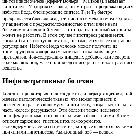
щитовидной железе (эффект Вольфа—Майкова), вызывает
гипотиреоз. У здоровых людей, несмотря на продолжающийся
избыток йода, блокирование синтеза Т
и Т
быстро
4
3
прекращается благодаря адаптационным механизмам. Однако
у пациентов с предрасположенностью к тем или иным
болезням щитовидной железы этот адаптационный механизм
может не работать. В этом случае гипотиреоз развивается,
когда избыток поступления йода оказывается более или менее
регулярным. Избыток йода человек может получить из
тонизирующих «здоровых» напитков, отхаркивающих
препаратов, йод-содержащих пищевых добавок или лекарств,
содержащих йод, мазей или введённого рентгеноконтрастного
вещества.
Инфильтративные болезни
Болезни, при которых происходит инфильтрация щитовидной
железы патологической тканью, что может привести к
постепенно развивающемуся гипотиреозу, когда значительная
часть железы разрушается. Эти болезни также называют
неинфекционными воспалительными заболеваниями. К ним
относят саркоидоз, гистиоцитоз, гемохроматоз,
склеродермию, лейкоз и цистиноз, которые являются редкими
причинами гипотиреоза. Амилоидный зоб — редкая