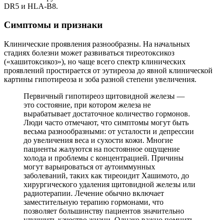
DR5 и HLA-B8.
Симптомы и признаки
Клинические проявления разнообразны. На начальных
стадиях болезни может развиваться тиреотоксикоз
(«хашитоксикоз»), но чаще всего спектр клинических
проявлений простирается от эутиреоза до явной клинической
картины гипотиреоза и зоба разной степени увеличения.
Первичный гипотиреоз щитовидной железы —
это состояние, при котором железа не
вырабатывает достаточное количество гормонов.
Люди часто отмечают, что симптомы могут быть
весьма разнообразными: от усталости и депрессии
до увеличения веса и сухости кожи. Многие
пациенты жалуются на постоянное ощущение
холода и проблемы с концентрацией. Причины
могут варьироваться от аутоиммунных
заболеваний, таких как тиреоидит Хашимото, до
хирургического удаления щитовидной железы или
радиотерапии. Лечение обычно включает
заместительную терапию гормонами, что
позволяет большинству пациентов значительно
улучшить качество жизни. Однако важно помнить,