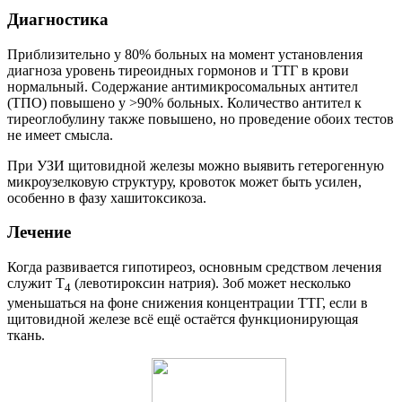
Диагностика
Приблизительно у 80% больных на момент установления
диагноза уровень тиреоидных гормонов и ТТГ в крови
нормальный. Содержание антимикросомальных антител
(ТПО) повышено у >90% больных. Количество антител к
тиреоглобулину также повышено, но проведение обоих тестов
не имеет смысла.
При УЗИ щитовидной железы можно выявить гетерогенную
микроузелковую структуру, кровоток может быть усилен,
особенно в фазу хашитоксикоза.
Лечение
Когда развивается гипотиреоз, основным средством лечения
служит Т
(левотироксин натрия). Зоб может несколько
4
уменьшаться на фоне снижения концентрации ТТГ, если в
щитовидной железе всё ещё остаётся функционирующая
ткань.