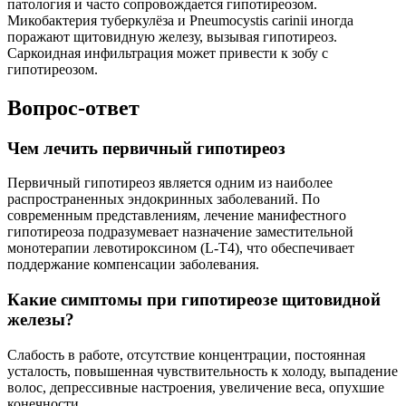
патология и часто сопровождается гипотиреозом.
Микобактерия туберкулёза и Pneumocystis carinii иногда
поражают щитовидную железу, вызывая гипотиреоз.
Саркоидная инфильтрация может привести к зобу с
гипотиреозом.
Вопрос-ответ
Чем лечить первичный гипотиреоз
Первичный гипотиреоз является одним из наиболее
распространенных эндокринных заболеваний. По
современным представлениям, лечение манифестного
гипотиреоза подразумевает назначение заместительной
монотерапии левотироксином (L-T4), что обеспечивает
поддержание компенсации заболевания.
Какие симптомы при гипотиреозе щитовидной
железы?
Слабость в работе, отсутствие концентрации, постоянная
усталость, повышенная чувствительность к холоду, выпадение
волос, депрессивные настроения, увеличение веса, опухшие
конечности.