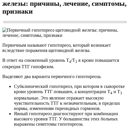
железы: причины, лечение, симптомы,
признаки
Первичным называют гипотиреоз, который возникает
вследствие поражения щитовидной железы.
В ответ на сниженный уровень Т
/Т
в крови повышается
4
3
секреция ТТГ гипофизом.
Выделяют два варианта первичного гипотиреоза.
Субклинический гипотиреоз, при котором в сыворотке
крови уровень ТТГ повышен, а концентрации Т
и Т
4
3
нормальные. Это явление отражает высокую
чувствительность ТТГ к незначительным, в пределах
нормы, изменениям тиреоидных гормонов.
Явный гипотиреоз диагностируют при комбинации
высокого уровня ТТГ. У большинства этих больных
выражены симптомы гипотиреоза.