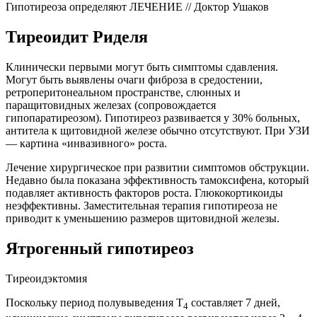
Гипотиреоза определяют ЛЕЧЕНИЕ // Доктор Ушаков
Тиреоидит Риделя
Клинически первыми могут быть симптомы сдавления.
Могут быть выявлены очаги фиброза в средостении,
ретроперитонеальном пространстве, слюнных и
паращитовидных железах (сопровождается
гипопаратиреозом). Гипотиреоз развивается у 30% больных,
антитела к щитовидной железе обычно отсутствуют. При УЗИ
— картина «инвазивного» роста.
Лечение хирургическое при развитии симптомов обструкции.
Недавно была показана эффективность тамоксифена, который
подавляет активность факторов роста. Глюкокортикоиды
неэффективны. Заместительная терапия гипотиреоза не
приводит к уменьшению размеров щитовидной железы.
Ятрогенный гипотиреоз
Тиреоидэктомия
Поскольку период полувыведения Т
составляет 7 дней,
4