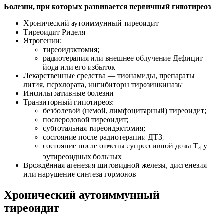
Болезни, при которых развивается первичный гипотиреоз
Хронический аутоиммунный тиреоидит
Тиреоидит Риделя
Ятрогении:
тиреоидэктомия;
радиотерапия или внешнее облучение Дефицит
йода или его избыток
Лекарственные средства — тионамиды, препараты
лития, перхлората, ингибиторы тирозинкиназы
Инфильтративные болезни
Транзиторный гипотиреоз:
безболевой (немой, лимфоцитарный) тиреоидит;
послеродовой тиреоидит;
субтотальная тиреоидэктомия;
состояние после радиотерапии ДТЗ;
состояние после отмены супрессивной дозы Т
у
4
эутиреоидных больных
Врождённая агенезия щитовидной железы, дисгенезия
или нарушение синтеза гормонов
Хронический аутоиммунный
тиреоидит