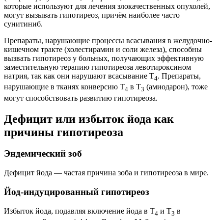
которые используют для лечения злокачественных опухолей,
могут вызывать гипотиреоз, причём наиболее часто
сунитиниб.
Препараты, нарушающие процессы всасывания в желудочно-
кишечном тракте (холестирамин и соли железа), способны
вызвать гипотиреоз у больных, получающих эффективную
заместительную терапию гипотиреоза левотироксином
натрия, так как они нарушают всасывание Т
. Препараты,
4
нарушающие в тканях конверсию Т
в Т
(амиодарон), тоже
4
3
могут способствовать развитию гипотиреоза.
Дефицит или избыток йода как
причины гипотиреоза
Эндемический зоб
Дефицит йода — частая причина зоба и гипотиреоза в мире.
Йод-индуцированный гипотиреоз
Избыток йода, подавляя включение йода в Т
и Т
в
4
3