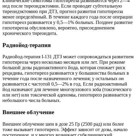
клинические симптомы гипотиреоза развиваются через 2—4
нед после тиреоидэктомии. Если проводят субтотальную
тиреоидэктомию при ДТЗ, прогноз развития гипотиреоза
менее определённый. В течение каждого года после операции
гипотиреоз развивается у 0,5—1% больных. Позднее развитие
гипотиреоза обусловлено, вероятно, присоединением
хронического тиреоидита.
Радиойод-терапия
Радиойод-терапия I-131 ДТЗ может сопровождаться развитием
гипотиреоза через несколько месяцев или лет. При режиме
большой дозы радиоактивного йода, которая снижает риск
рецидива, гипотиреоз развивается у большинства больных в
течение года после назначенного лечения; у остальных он
развивается с частотой 0,5—2% в год. Если радиоактивный
йод назначают для лечение многоузлового зоба (токсического
или нет) или токсической аденомы, гипотиреоз развивается у
небольшого числа больных.
Внешнее облучение
Внешнее облучение шеи в дозе 25 Гр (2500 рад) или более
тоже вызывает гипотиреоз. Эффект зависит от дозы, начало
постепенное, и у многих возникает субклинический