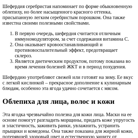
Шефердия серебристая напоминает по форме обыкновенную
облепиху, но более насыщенного красного оттенка,
присыпанную легким серебристым порошком. Она также
известна своими полезными свойствами.
В первую очередь, шефердия считается отличным
иммуномодулятором, за счет содержания витамина С.
Она оказывает кровоостанавливающий и
противовоспалительный эффект, предотвращает
склероз.
Является диетическим продуктом, потому показана во
время лечения болезней ЖКТ и в период похудения.
Шефердию употребляют свежей или готовят на зиму. Ее вкус
с легкой кислинкой – прекрасное дополнение к кулинарным
блюдам, особенно эта ягода удачно сочетается с мясом.
Облепиха для лица, волос и кожи
Эта ягодка чрезвычайно полезна для кожи лица. Маски на ее
основе помогут разгладить морщины, придать коже упругость
и эластичность, заживить ранки, увлажнить, устранить
прыщики и комедоны. Она также показана для жирной кожи,
потерявшей здоровый цвет и естественную защиту от