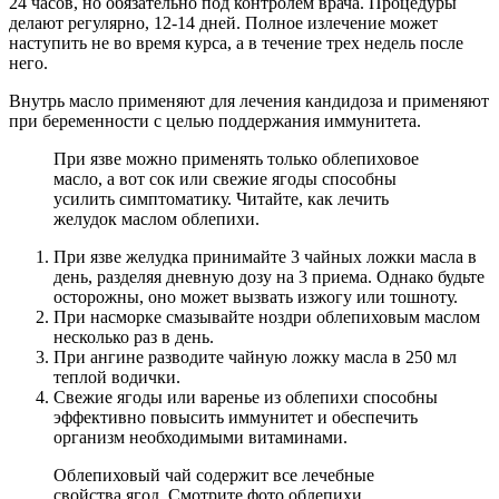
24 часов, но обязательно под контролем врача. Процедуры
делают регулярно, 12-14 дней. Полное излечение может
наступить не во время курса, а в течение трех недель после
него.
Внутрь масло применяют для лечения кандидоза и применяют
при беременности с целью поддержания иммунитета.
При язве можно применять только облепиховое
масло, а вот сок или свежие ягоды способны
усилить симптоматику. Читайте, как лечить
желудок маслом облепихи.
При язве желудка принимайте 3 чайных ложки масла в
день, разделяя дневную дозу на 3 приема. Однако будьте
осторожны, оно может вызвать изжогу или тошноту.
При насморке смазывайте ноздри облепиховым маслом
несколько раз в день.
При ангине разводите чайную ложку масла в 250 мл
теплой водички.
Свежие ягоды или варенье из облепихи способны
эффективно повысить иммунитет и обеспечить
организм необходимыми витаминами.
Облепиховый чай содержит все лечебные
свойства ягод. Смотрите фото облепихи.