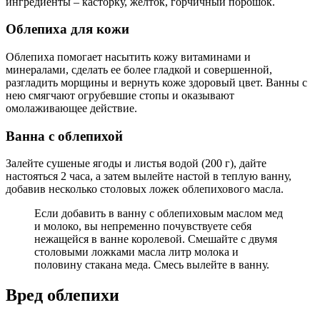
ингредиенты – касторку, желток, горчичный порошок.
Облепиха для кожи
Облепиха помогает насытить кожу витаминами и
минералами, сделать ее более гладкой и совершенной,
разгладить морщины и вернуть коже здоровый цвет. Ванны с
нею смягчают огрубевшие стопы и оказывают
омолаживающее действие.
Ванна с облепихой
Залейте сушеные ягоды и листья водой (200 г), дайте
настояться 2 часа, а затем вылейте настой в теплую ванну,
добавив несколько столовых ложек облепихового масла.
Если добавить в ванну с облепиховым маслом мед
и молоко, вы непременно почувствуете себя
нежащейся в ванне королевой. Смешайте с двумя
столовыми ложками масла литр молока и
половину стакана меда. Смесь вылейте в ванну.
Вред облепихи