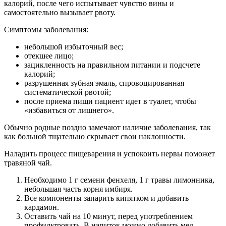
калорий, после чего испытывает чувство вины и
самостоятельно вызывает рвоту.
Симптомы заболевания:
небольшой избыточный вес;
отекшее лицо;
зацикленность на правильном питании и подсчете
калорий;
разрушенная зубная эмаль, спровоцированная
систематической рвотой;
после приема пищи пациент идет в туалет, чтобы
«избавиться от лишнего».
Обычно родные поздно замечают наличие заболевания, так
как больной тщательно скрывает свои наклонности.
Наладить процесс пищеварения и успокоить нервы поможет
травяной чай.
Необходимо 1 г семени фенхеля, 1 г травы лимонника,
небольшая часть корня имбиря.
Все компоненты запарить кипятком и добавить
кардамон.
Оставить чай на 10 минут, перед употреблением
профильтровать. В напиток можно добавить мед.