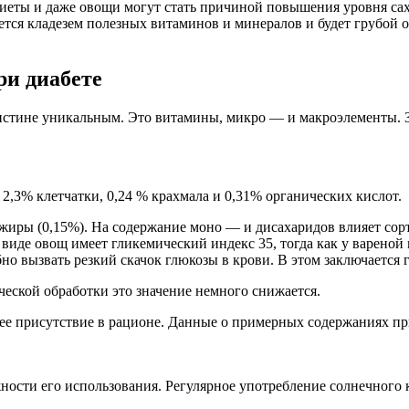
еты и даже овощи могут стать причиной повышения уровня сахар
яется кладезем полезных витаминов и минералов и будет грубой
ри диабете
оистине уникальным. Это витамины, микро — и макроэлементы. 
2,3% клетчатки, 0,24 % крахмала и 0,31% органических кислот.
 жиры (0,15%). На содержание моно — и дисахаридов влияет сор
виде овощ имеет гликемический индекс 35, тогда как у вареной м
но вызвать резкий скачок глюкозы в крови. В этом заключается 
ческой обработки это значение немного снижается.
ее присутствие в рационе. Данные о примерных содержаниях пр
ности его использования. Регулярное употребление солнечного