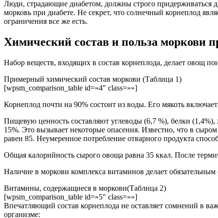
Люди, страдающие диабетом, должны строго придерживаться ди
морковь при диабете. Не секрет, что солнечный корнеплод явл
ограничения все же есть.
Химический состав и польза моркови п
Набор веществ, входящих в состав корнеплода, делает овощ п
Примерный химический состав моркови (Таблица 1)
[wpsm_comparison_table id=»4″ class=»»]
Корнеплод почти на 90% состоит из воды. Его мякоть включает 
Пищевую ценность составляют углеводы (6,7 %), белки (1,4%),
15%. Это вызывает некоторые опасения. Известно, что в сыром 
равен 85. Неумеренное потребление отварного продукта способ
Общая калорийность сырого овоща равна 35 ккал. После терми
Наличие в моркови комплекса витаминов делает обязательным 
Витамины, содержащиеся в моркови(Таблица 2)
[wpsm_comparison_table id=»5″ class=»»]
Впечатляющий состав корнеплода не оставляет сомнений в важ
организме: