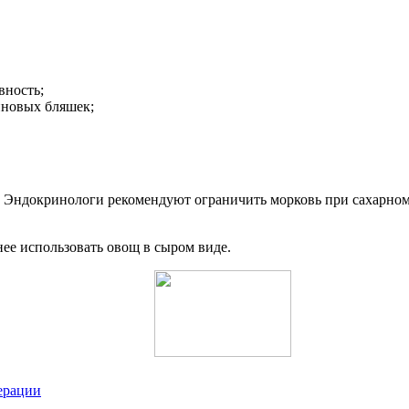
вность;
иновых бляшек;
. Эндокринологи рекомендуют ограничить морковь при сахарном д
ее использовать овощ в сыром виде.
ерации