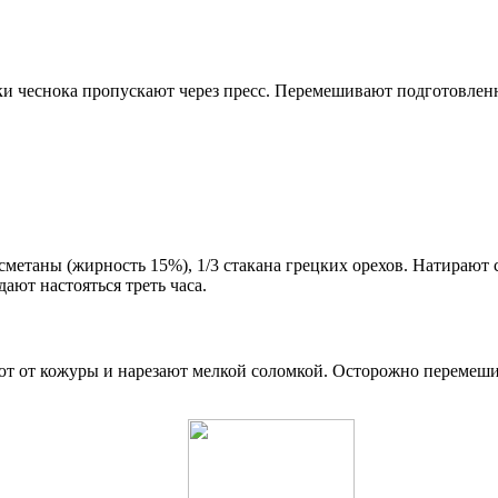
ьки чеснока пропускают через пресс. Перемешивают подготовле
л. сметаны (жирность 15%), 1/3 стакана грецких орехов. Натираю
ают настояться треть часа.
ют от кожуры и нарезают мелкой соломкой. Осторожно перемешив