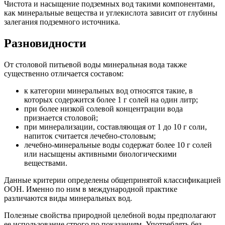
Чистота и насыщение подземных вод такими компонентами,
как минеральные вещества и углекислота зависит от глубины
залегания подземного источника.
Разновидности
От столовой питьевой воды минеральная вода также
существенно отличается составом:
к категории минеральных вод относятся такие, в
которых содержится более 1 г солей на один литр;
при более низкой солевой концентрации вода
признается столовой;
при минерализации, составляющая от 1 до 10 г соли,
напиток считается лечебно-столовым;
лечебно-минеральные воды содержат более 10 г солей
или насыщены активными биологическими
веществами.
Данные критерии определены общепринятой классификацией
ООН. Именно по ним в международной практике
различаются виды минеральных вод.
Полезные свойства природной целебной воды предполагают
ее использование строго по показаниям. Употреблять без