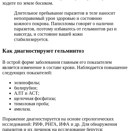
ходите по земле босиком.
Длительное пребывание паразитов в теле наносит
непоправимый урон здоровью и состоянию
кожного покрова. Папилломы говорят о наличии
паразитов, поэтому избавьтесь от гельминтов раз и
навсегда, и состояние вашей кожи
стабилизируется.
Как диагностируют гельминтоз
В острой форме заболевания главным его показателем
является изменение в составе крови. Наблюдается повышение
следующих показателей:
эозинофилы;
билирубин;
АЛТ и АСТ;
щелочная фосфатаза;
тимоловая проба;
амилаза.
Поражение диагностируется на основе серологических
исследований: РИФ, РНГА, ИФА и др. Для обнаружения
паразитов и их личинок на исследование берутся: