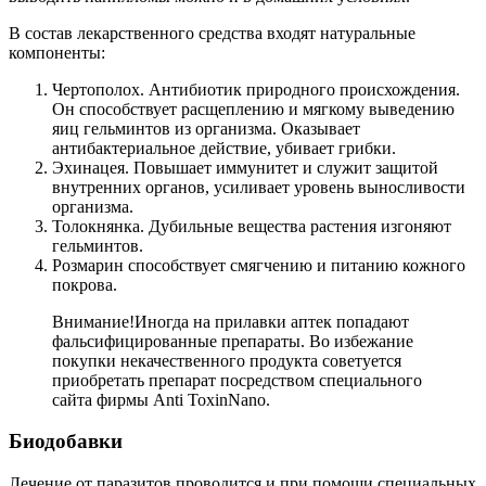
В состав лекарственного средства входят натуральные
компоненты:
Чертополох. Антибиотик природного происхождения.
Он способствует расщеплению и мягкому выведению
яиц гельминтов из организма. Оказывает
антибактериальное действие, убивает грибки.
Эхинацея. Повышает иммунитет и служит защитой
внутренних органов, усиливает уровень выносливости
организма.
Толокнянка. Дубильные вещества растения изгоняют
гельминтов.
Розмарин способствует смягчению и питанию кожного
покрова.
Внимание!
Иногда на прилавки аптек попадают
фальсифицированные препараты. Во избежание
покупки некачественного продукта советуется
приобретать препарат посредством специального
сайта фирмы Anti ToxinNano.
Биодобавки
Лечение от паразитов проводится и при помощи специальных