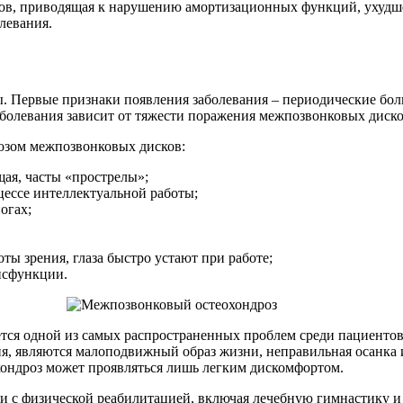
ков, приводящая к нарушению амортизационных функций, ухуд
левания.
 Первые признаки появления заболевания – периодические боли
олевания зависит от тяжести поражения межпозвонковых диско
озом межпозвонковых дисков:
щая, часты «прострелы»;
цессе интеллектуальной работы;
огах;
ы зрения, глаза быстро устают при работе;
исфункции.
тся одной из самых распространенных проблем среди пациентов,
я, являются малоподвижный образ жизни, неправильная осанка
охондроз может проявляться лишь легким дискомфортом.
 с физической реабилитацией, включая лечебную гимнастику и