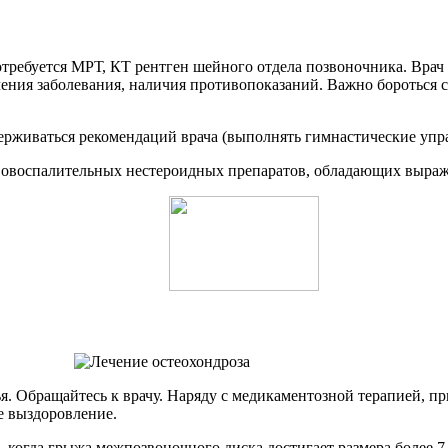
потребуется МРТ, КТ рентген шейного отдела позвоночника. Вра
ения заболевания, наличия противопоказаний. Важно бороться с
ерживаться рекомендаций врача (выполнять гимнастические упр
ивовоспалительных нестероидных препаратов, обладающих выра
я. Обращайтесь к врачу. Наряду с медикаментозной терапией, 
е выздоровление.
 когда грыжа межпозвоночного диска достигает размера более 7 