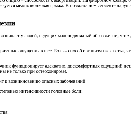
ную опцию – способность к амортизации. На фиброзном кольце,
бразуется межпозвонковая грыжа. В позвоночном сегменте наруш
лезни
зникает у людей, ведущих малоподвижный образ жизни, у тех, 
иятные ощущения в шее. Боль – способ организма «сказать», чт
очник функционирует адекватно, дискомфортных ощущений нет.
ы не только при остеохондрозе).
ит к возникновению опасных заболеваний:
степенью интенсивности головные боли;
тва;