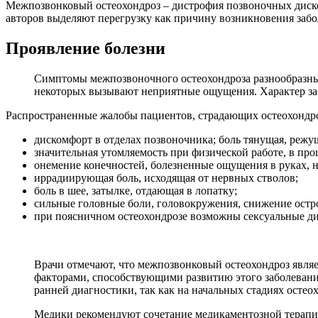
Межпозвонковый остеохондроз – дистрофия позвоночных дис
авторов выделяют перегрузку как причину возникновения забо
Проявление болезни
Симптомы межпозвоночного остеохондроза разнообразны.
некоторых вызывают неприятные ощущения. Характер заб
Распространенные жалобы пациентов, страдающих остеохондр
дискомфорт в отделах позвоночника; боль тянущая, режу
значительная утомляемость при физической работе, в про
онемение конечностей, болезненные ощущения в руках, н
иррадиирующая боль, исходящая от нервных стволов;
боль в шее, затылке, отдающая в лопатку;
сильные головные боли, головокружения, снижение острот
при поясничном остеохондрозе возможны сексуальные д
Врачи отмечают, что межпозвонковый остеохондроз являе
факторами, способствующими развитию этого заболевани
ранней диагностики, так как на начальных стадиях осте
Медики рекомендуют сочетание медикаментозной терапии