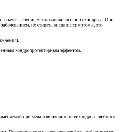
ч назначит лечение межпозвонкового остеохондроза. Оно
 заболеванием, не стирать внешние симптомы, это
ажнения).
женным хондропротекторным эффектом.
применяемой при межпозвонковом остеохондрозе шейного
мм. Появляется сильная корешковая боль, избавиться от