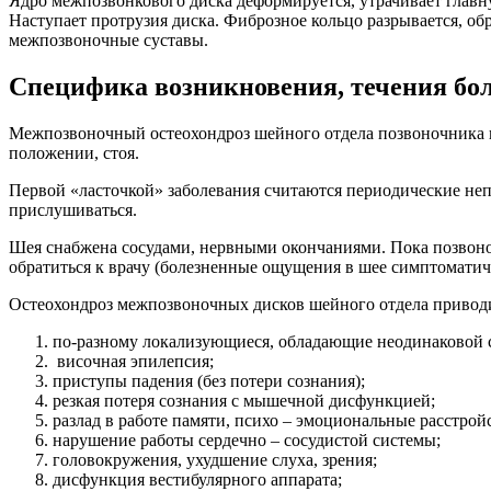
Ядро межпозвонкового диска деформируется, утрачивает глав
Наступает протрузия диска. Фиброзное кольцо разрывается, о
межпозвоночные суставы.
Специфика возникновения, течения бо
Межпозвоночный остеохондроз шейного отдела позвоночника во
положении, стоя.
Первой «ласточкой» заболевания считаются периодические непр
прислушиваться.
Шея снабжена сосудами, нервными окончаниями. Пока позвон
обратиться к врачу (болезненные ощущения в шее симптоматичн
Остеохондроз межпозвоночных дисков шейного отдела привод
по-разному локализующиеся, обладающие неодинаковой 
височная эпилепсия;
приступы падения (без потери сознания);
резкая потеря сознания с мышечной дисфункцией;
разлад в работе памяти, психо – эмоциональные расстройс
нарушение работы сердечно – сосудистой системы;
головокружения, ухудшение слуха, зрения;
дисфункция вестибулярного аппарата;