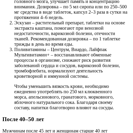
головного мозга, улучшает память и концентрацию
внимания. Дозировка – по 5 мл сиропа или по 250–500
мг средства в виде таблеток, капсул 2–3 раза в сутки на
протяжении 4–6 недель.
Эскузан – растительный препарат, таблетки на основе
экстракта каштана, помогают при венозной
недостаточности, варикозной болезни, отечности
тканей. Рекомендованная дозировка – по 1 таблетке
трижды в день во время еды.
Поливитамины – Центрум, Виардо, Лайфпак
Мультивитамин+ – восстанавливают обменные
процессы в организме, снижают риск развития
заболеваний сердца и сосудов, варикозной болезни,
тромбофлебита, нормализуют деятельность
кроветворной и иммунной системы.
Чтобы уменьшить вязкость крови, необходимо
ежедневно употреблять по 250 мл клюквенного
морса, апельсинового, гранатового, морковного,
яблочного натурального сока. Благодаря своему
составу, напитки благотворно влияют на сосуды.
После 40–50 лет
Мужчинам после 45 лет и женщинам старше 40 лет