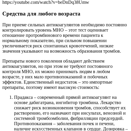
https://youtube.com/watch?v=beDnDq38Umw
Средства для любого возраста
При приеме сильных антикоагулянтов необходимо постоянно
контролировать уровень МНО – этот тест оценивает
отношение протромбинового времени пациента к
нормальному показателю, при сильном повышении
увеличивается риск спонтанных кровотечений, низкие
значения указывают на возможность образования тромбов.
Препараты нового поколения обладают действием
антикоагулянтов, но при этом не требуют постоянного
контроля МНО, их можно принимать людям в любом
возрасте, у них мало противопоказаний и побочных
эффектов. Единственный недостаток – это импортные
препараты, поэтому имеют высокую стоимость:
Прадакса – современный прямой антикоагулянт на
основе дабигатрана, ингибитор тромбина. Лекарство
снижает риск возникновения тромбов, способствует их
растворению, его назначают при инсультах, венозной и
системной тромбоэмболии, фибрилляции предсердий.
Противопоказания – заболевания почек и печени,
наличие искусственных клапанов в сердце. Дозировка –