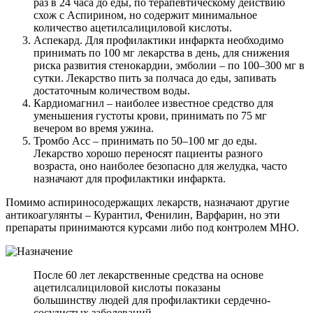
раз в 24 часа до еды, по терапевтическому действию
схож с Аспирином, но содержит минимальное
количество ацетилсалициловой кислоты.
Аспекард. Для профилактики инфаркта необходимо
принимать по 100 мг лекарства в день, для снижения
риска развития стенокардии, эмболии – по 100–300 мг в
сутки. Лекарство пить за полчаса до еды, запивать
достаточным количеством воды.
Кардиомагнил – наиболее известное средство для
уменьшения густоты крови, принимать по 75 мг
вечером во время ужина.
Тромбо Асс – принимать по 50–100 мг до еды.
Лекарство хорошо переносят пациенты разного
возраста, оно наиболее безопасно для желудка, часто
назначают для профилактики инфаркта.
Помимо аспириносодержащих лекарств, назначают другие
антикоагулянты – Курантил, Фенилин, Варфарин, но эти
препараты принимаются курсами либо под контролем МНО.
После 60 лет лекарственные средства на основе
ацетилсалициловой кислоты показаны
большинству людей для профилактики сердечно-
сосудистых заболеваний.