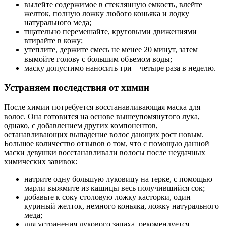
вылейте содержимое в стеклянную емкость, влейте
желток, полную ложку любого коньяка и лодку
натурального меда;
тщательно перемешайте, круговыми движениями
втирайте в кожу;
утеплите, держите смесь не менее 20 минут, затем
вымойте голову с большим объемом воды;
маску допустимо наносить три – четыре раза в неделю.
Устраняем последствия от химии
После химии потребуется восстанавливающая маска для
волос. Она готовится на основе вышеупомянутого лука,
однако, с добавлением других компонентов,
останавливающих выпадение волос дающих рост новым.
Большое количество отзывов о том, что с помощью данной
маски девушки восстанавливали волосы после неудачных
химических завивок:
натрите одну большую луковицу на терке, с помощью
марли выжмите из кашицы весь получившийся сок;
добавьте к соку столовую ложку касторки, один
куриный желток, немного коньяка, ложку натурального
меда;
для устранения лукового запаха, рекомендуется