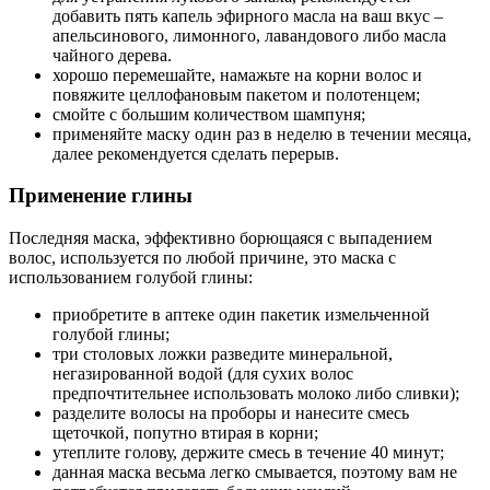
добавить пять капель эфирного масла на ваш вкус –
апельсинового, лимонного, лавандового либо масла
чайного дерева.
хорошо перемешайте, намажьте на корни волос и
повяжите целлофановым пакетом и полотенцем;
смойте с большим количеством шампуня;
применяйте маску один раз в неделю в течении месяца,
далее рекомендуется сделать перерыв.
Применение глины
Последняя маска, эффективно борющаяся с выпадением
волос, используется по любой причине, это маска с
использованием голубой глины:
приобретите в аптеке один пакетик измельченной
голубой глины;
три столовых ложки разведите минеральной,
негазированной водой (для сухих волос
предпочтительнее использовать молоко либо сливки);
разделите волосы на проборы и нанесите смесь
щеточкой, попутно втирая в корни;
утеплите голову, держите смесь в течение 40 минут;
данная маска весьма легко смывается, поэтому вам не