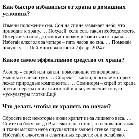
Как быстро избавиться от храпа в домашних
условиях?
Измени положение сна. Сон на спине замыкает нёбо, что
приводит к храпу. … Похудей, если есть такая необходимость.
Потеря веса иногда помогает людям избавиться от храпа. …
Избегай алкоголя за четыре – пять часов до сна. … Поменяй
подушку. … Пей много жидкости.2 февр. 2024 г.
Какое самое эффективное средство от храпа?
Асонор – спрей или капли, помогающие тонизировать
мышцы и слизистую. … Снорекс – капли, в основе которых
лежат природные компоненты. … Соминорм – спрей от храпа
против пересыхания слизистой и для улучшения тонуса
мускулатуры глотки.Ещё
Что делать чтобы не храпеть по ночам?
Сбросьте вес: некоторые люди храпят из-за лишнего веса. …
Спите на боку: когда Вы лежите на спине, то основание языка
и ткани мягкого неба опускаются к задней стенке горла. …
Избегайте алкоголя и седативных средств: они ослабляют