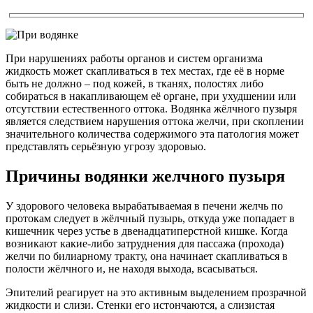
При нарушениях работы органов и систем организма
жидкость может скапливаться в тех местах, где её в норме
быть не должно – под кожей, в тканях, полостях либо
собираться в накапливающем её органе, при ухудшении или
отсутствии естественного оттока. Водянка жёлчного пузыря
является следствием нарушения оттока желчи, при скоплении
значительного количества содержимого эта патология может
представлять серьёзную угрозу здоровью.
Причины водянки желчного пузыря
У здорового человека вырабатываемая в печени желчь по
протокам следует в жёлчный пузырь, откуда уже попадает в
кишечник через устье в двенадцатиперстной кишке. Когда
возникают какие-либо затруднения для пассажа (прохода)
желчи по билиарному тракту, она начинает скапливаться в
полости жёлчного и, не находя выхода, всасываться.
Эпителий реагирует на это активным выделением прозрачной
жидкости и слизи. Стенки его истончаются, а слизистая