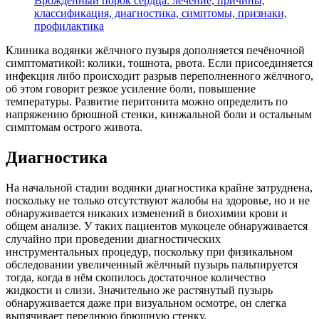
Врожденный порок сердца: лечение, причины,
классификация, диагностика, симптомы, признаки,
профилактика
Клиника водянки жёлчного пузыря дополняется печёночной
симптоматикой: колики, тошнота, рвота. Если присоединяется
инфекция либо происходит разрыв переполненного жёлчного,
об этом говорит резкое усиление боли, повышение
температуры. Развитие перитонита можно определить по
напряжению брюшной стенки, кинжальной боли и остальным
симптомам острого живота.
Диагностика
На начальной стадии водянки диагностика крайне затруднена,
поскольку не только отсутствуют жалобы на здоровье, но и не
обнаруживается никаких изменений в биохимии крови и
общем анализе. У таких пациентов мукоцеле обнаруживается
случайно при проведении диагностических
инструментальных процедур, поскольку при физикальном
обследовании увеличенный жёлчный пузырь пальпируется
тогда, когда в нём скопилось достаточное количество
жидкости и слизи. Значительно же растянутый пузырь
обнаруживается даже при визуальном осмотре, он слегка
выпячивает переднюю брюшную стенку.