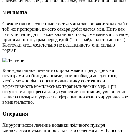
спазмолитическое действие, поэтому его пьют и при коликах.
Мёд и мята
Свежие или высушенные листья мяты завариваются как чай в
той же пропорции, вместо сахара добавляется мёд. Пить как
чай в течение дня. Также калиновый сок, смешанный с мёдом,
принимают по утрам перед едой (1 ч. л. мёда на стакан сока).
Косточки ягод желательно не раздавливать, они сильно
горчат.
Консервативное лечение сопровождается регулярными
осмотрами и обследованиями, они необходимы для того,
чтобы можно было оценить динамику состояния и
эффективность комплексных терапевтических мер. При
отсутствии прогресса или ухудшении состояния, увеличении
размера пузыря и угрозе перфорации показано хирургическое
вмешательство.
Операция
Хирургическое лечение водянки жёлчного пузыря
заключается в удалении органа с его содержимым. Ранее эта