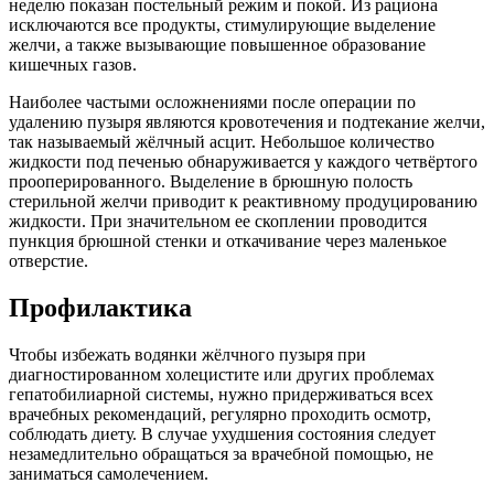
неделю показан постельный режим и покой. Из рациона
исключаются все продукты, стимулирующие выделение
желчи, а также вызывающие повышенное образование
кишечных газов.
Наиболее частыми осложнениями после операции по
удалению пузыря являются кровотечения и подтекание желчи,
так называемый жёлчный асцит. Небольшое количество
жидкости под печенью обнаруживается у каждого четвёртого
прооперированного. Выделение в брюшную полость
стерильной желчи приводит к реактивному продуцированию
жидкости. При значительном ее скоплении проводится
пункция брюшной стенки и откачивание через маленькое
отверстие.
Профилактика
Чтобы избежать водянки жёлчного пузыря при
диагностированном холецистите или других проблемах
гепатобилиарной системы, нужно придерживаться всех
врачебных рекомендаций, регулярно проходить осмотр,
соблюдать диету. В случае ухудшения состояния следует
незамедлительно обращаться за врачебной помощью, не
заниматься самолечением.