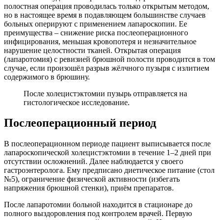
полостная операция проводилась только открытым методом,
но в настоящее время в подавляющем большинстве случаев
больных оперируют с применением лапароскопии. Ее
преимущества – снижение риска послеоперационного
инфицирования, меньшая кровопотеря и незначительное
нарушение целостности тканей. Открытая операция
(лапаротомия) с ревизией брюшной полости проводится в том
случае, если произошёл разрыв жёлчного пузыря с излитием
содержимого в брюшину.
После холецистэктомии пузырь отправляется на
гистологическое исследование.
Послеоперационный период
В послеоперационном периоде пациент выписывается после
лапароскопической холецистэктомии в течение 1–2 дней при
отсутствии осложнений. Далее наблюдается у своего
гастроэнтеролога. Ему предписано диетическое питание (стол
№5), ограничение физической активности (избегать
напряжения брюшной стенки), приём препаратов.
После лапаротомии больной находится в стационаре до
полного выздоровления под контролем врачей. Первую