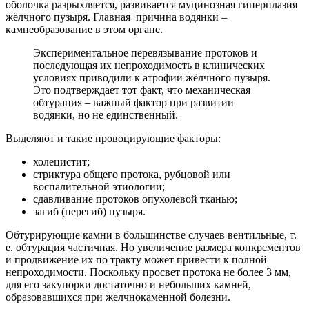
оболочка разрыхляется, развивается муцинозная гиперплазия
жёлчного пузыря. Главная причина водянки –
камнеобразование в этом органе.
Экспериментальное перевязывание протоков и
последующая их непроходимость в клинических
условиях приводили к атрофии жёлчного пузыря.
Это подтверждает тот факт, что механическая
обтурация – важный фактор при развитии
водянки, но не единственный.
Выделяют и такие провоцирующие факторы:
холецистит;
стриктура общего протока, рубцовой или
воспалительной этиологии;
сдавливание протоков опухолевой тканью;
загиб (перегиб) пузыря.
Обтурирующие камни в большинстве случаев вентильные, т.
е. обтурация частичная. Но увеличение размера конкрементов
и продвижение их по тракту может привести к полной
непроходимости. Поскольку просвет протока не более 3 мм,
для его закупорки достаточно и небольших камней,
образовавшихся при желчнокаменной болезни.