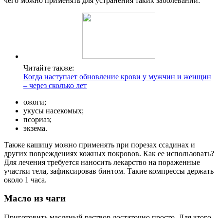
чего можно применять для устранения таких заболеваний:
Читайте также:
Когда наступает обновление крови у мужчин и женщин
– через сколько лет
ожоги;
укусы насекомых;
псориаз;
экзема.
Также кашицу можно применять при порезах ссадинах и
других повреждениях кожных покровов. Как ее использовать?
Для лечения требуется наносить лекарство на пораженные
участки тела, зафиксировав бинтом. Такие компрессы держать
около 1 часа.
Масло из чаги
Приготовить масляный раствор достаточно просто. Для этого