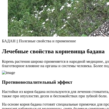
БАДАН || Полезные свойства и применение
Лечебные свойства корневища бадана
Корень растения широко применяется в народной медицине, дл
благотворное влияние на органы и системы человека. Более по
Противовоспалительный эффект
Настойки из корня бадана используются для лечения стоматита
также при опухлостях десен и беспокойствах при зубной боли.
На основе корня бадана готовят специальные примочки для п
помогает избавиться от молочницы, снять болевые симптомы п