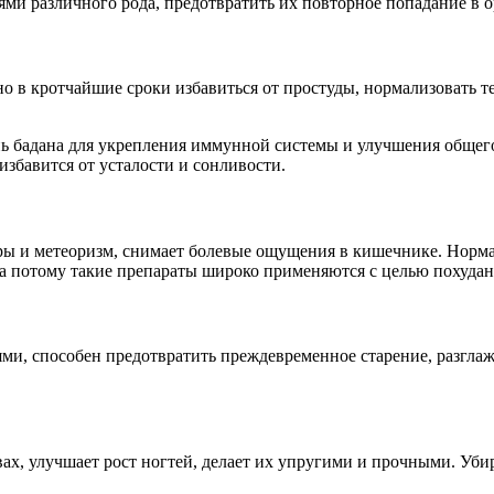
ми различного рода, предотвратить их повторное попадание в о
 в кротчайшие сроки избавиться от простуды, нормализовать те
ь бадана для укрепления иммунной системы и улучшения общего
избавится от усталости и сонливости.
ры и метеоризм, снимает болевые ощущения в кишечнике. Нормал
а потому такие препараты широко применяются с целью похудани
ями, способен предотвратить преждевременное старение, разгл
х, улучшает рост ногтей, делает их упругими и прочными. Убира