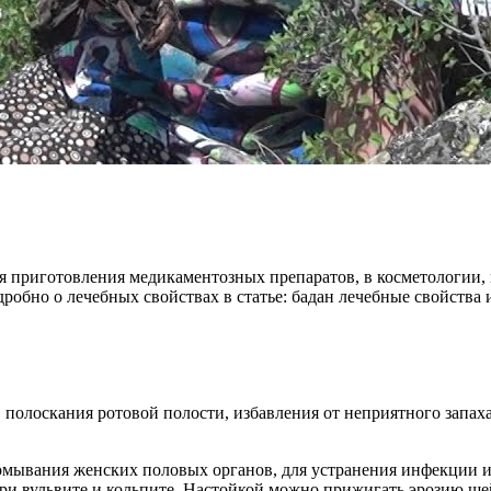
я приготовления медикаментозных препаратов, в косметологии,
дробно о лечебных свойствах в статье: бадан лечебные свойства 
, полоскания ротовой полости, избавления от неприятного запа
ромывания женских половых органов, для устранения инфекции
ри вульвите и кольпите. Настойкой можно прижигать эрозию ше