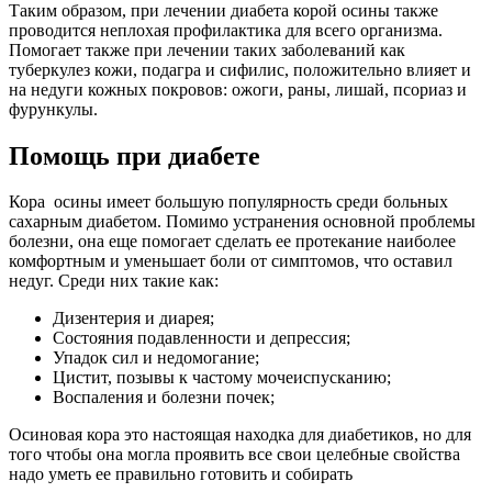
Таким образом, при лечении диабета корой осины также
проводится неплохая профилактика для всего организма.
Помогает также при лечении таких заболеваний как
туберкулез кожи, подагра и сифилис, положительно влияет и
на недуги кожных покровов: ожоги, раны, лишай, псориаз и
фурункулы.
Помощь при диабете
Кора осины имеет большую популярность среди больных
сахарным диабетом. Помимо устранения основной проблемы
болезни, она еще помогает сделать ее протекание наиболее
комфортным и уменьшает боли от симптомов, что оставил
недуг. Среди них такие как:
Дизентерия и диарея;
Состояния подавленности и депрессия;
Упадок сил и недомогание;
Цистит, позывы к частому мочеиспусканию;
Воспаления и болезни почек;
Осиновая кора это настоящая находка для диабетиков, но для
того чтобы она могла проявить все свои целебные свойства
надо уметь ее правильно готовить и собирать