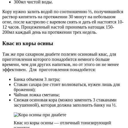
300мл чистой воды.
Кору нужно залить водой по соотношению ⅓, получившийся
раствор кипятить на протяжении 30 минут на небольшом
огне, после кастрюлю с варевом снять и дать ей настоятся 10-
12 часов. Процеженный настой принимать натощак 150-
200мл каждый день на протяжении трех недель.
Квас из коры осины
Так же при сахарном диабете полезен осиновый квас, для
приготовления которого понадобится немного больше
времени, чем для других напитков, но от этого он не менее
эффективен. Для приготовления понадобится:
Банка объемом 3 литра;
Стакан сахара (не стоит волноваться, нужен лишь для
брожения);
Чайная ложка сметаны;
Свежая осиновая кора (можно заменить 3 стаканами
засушенной), которая должна заполнить банку на ½.
Квас из коры осины — отличный тонизирующий
напиток