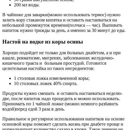
200 мл воды.
В чайнике для заварки(можно использовать термос) нужно
залить кору стаканом кипятка и оставить настаиваться на
небольшой промежуток времени(полчаса — час). Выпивать
напиток нужно трижды за день, а именно за 30 минут до еды.
Настой на водке из коры осины
Хорошо подойдет не только для больных диабетом, а и при
кашле, ревматизме, мигренях, заболеваниях желудочно-
кишечного тракта и больным простудой. Готовится
целительная настойка из таких ингредиентов:
1 столовая ложка измельченной коры;
10 столовых ложек 40% спирта.
Продукты нужно смешать и оставить настаиваться неделю-
две, после напиток надо процедить и можно использовать.
Принимать по 1 чайной ложке (можно немного разбавить
водой)перед едой 3 раза в день.
Правильное и регулярное использования напитков на основе
осиновой коры поможет сделать жизнь при диабете проще и
нормализирует количество сахара в крови. Такое лечение не