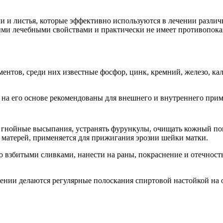
ли и листья, которые эффективно используются в лечении разли
ыми лечебными свойствами и практически не имеет противопока
ментов, среди них известные фосфор, цинк, кремний, железо, к
 на его основе рекомендованы для внешнего и внутреннего при
гнойные высыпания, устранять фурункулы, очищать кожный покр
 матерей, применяется для прижигания эрозии шейки матки.
 взбитыми сливками, нанести на раны, покраснение и отечность
чении делаются регулярные полоскания спиртовой настойкой на 