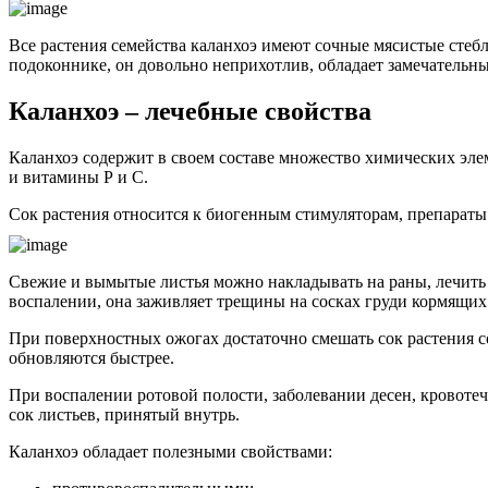
Все растения семейства каланхоэ имеют сочные мясистые стеб
подоконнике, он довольно неприхотлив, обладает замечательн
Каланхоэ – лечебные свойства
Каланхоэ содержит в своем составе множество химических эле
и витамины Р и С.
Сок растения относится к биогенным стимуляторам, препараты
Свежие и вымытые листья можно накладывать на раны, лечить 
воспалении, она заживляет трещины на сосках груди кормящих
При поверхностных ожогах достаточно смешать сок растения со
обновляются быстрее.
При воспалении ротовой полости, заболевании десен, кровоте
сок листьев, принятый внутрь.
Каланхоэ обладает полезными свойствами: