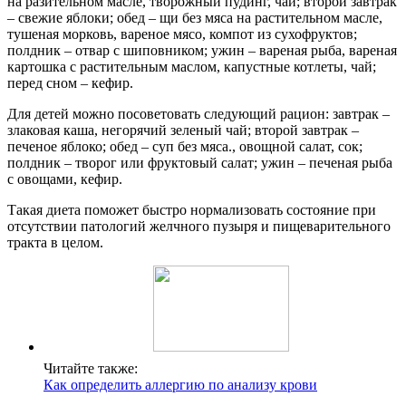
на разительном масле, творожный пудинг, чай; второй завтрак
– свежие яблоки; обед – щи без мяса на растительном масле,
тушеная морковь, вареное мясо, компот из сухофруктов;
полдник – отвар с шиповником; ужин – вареная рыба, вареная
картошка с растительным маслом, капустные котлеты, чай;
перед сном – кефир.
Для детей можно посоветовать следующий рацион: завтрак –
злаковая каша, негорячий зеленый чай; второй завтрак –
печеное яблоко; обед – суп без мяса., овощной салат, сок;
полдник – творог или фруктовый салат; ужин – печеная рыба
с овощами, кефир.
Такая диета поможет быстро нормализовать состояние при
отсутствии патологий желчного пузыря и пищеварительного
тракта в целом.
Читайте также:
Как определить аллергию по анализу крови