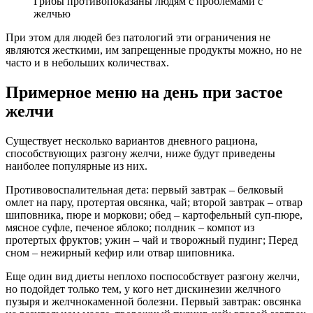
Грибы противопоказаны людям с проблемами с
желчью
При этом для людей без патологий эти ограничения не
являются жесткими, им запрещенные продукты можно, но не
часто и в небольших количествах.
Примерное меню на день при застое
желчи
Существует несколько вариантов дневного рациона,
способствующих разгону желчи, ниже будут приведены
наиболее популярные из них.
Противовоспалительная дета: первый завтрак – белковый
омлет на пару, протертая овсянка, чай; второй завтрак – отвар
шиповника, пюре и моркови; обед – картофельный суп-пюре,
мясное суфле, печеное яблоко; полдник – компот из
протертых фруктов; ужин – чай и творожный пудинг; Перед
сном – нежирный кефир или отвар шиповника.
Еще один вид диеты неплохо поспособствует разгону желчи,
но подойдет только тем, у кого нет дискинезии желчного
пузыря и желчнокаменной болезни. Первый завтрак: овсянка