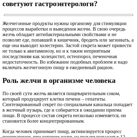
советуют гастроэнтерологи?
Желчегонные продукты нужны организму для стимуляции
процессов выработки и выведения желчи. В свою очередь
желчь обладает антибактериальными свойствами и не
позволят еде, попавшей в кишечник, бродить или загнивать, а
еще она выводит холестерин. Застой секрета может привести
не только к авитаминозу, но и к таким неприятным
последствиям как холецистит, остеопороз, печеночная
недостаточность. Во избежание подобных проблеем и надо
включать желчегонную пищу в ежедневный рацион.
Роль желчи в организме человека
По своей сути желчь является пищеварительным соком,
который продуцирует клетки печени – гепатиты.
Синтезированный секрет по специальным канальца попадает
в желчный пузырь, где и собирается в ожидании приема
пищи. В процессе состав секрета несколько изменяется, он
становится более концентрированным.
Когда человек принимает пищу, активизируется процесс
пищеварения, при котором желчь из пузыря попадает в 12-