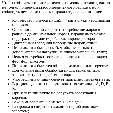
Чтобы избавиться от застоя желчи с помощью питания, важно
не только придерживаться определенного рациона, но и
соблюдать несколько простых правил здорового питания:
Количество приемов пищи5 – 7 раз в стуки небольшими
порциями;
Стоит постепенно сократить потребление жиров в
рационе до минимальной нормы, параллельно можно
поддержать организм добавками вроде расторопши;
Длительный голод или переедание недопустимы;
Пища должна быть легкой, чтобы не оказывать
дополнительной нагрузки на пищеварительный тракт;
Нельзя употреблять острое, жирное и жареное, сладости,
фаст-фуд, алкоголь;
Пища должна быть теплой, а не холодной или горячей;
Допустимые виды обработки пищи: варка на пару,
запекание, тушение, обычная варка;
Употребляемую пищу следует тщательно пережевывать;
В рационе должны присутствовать витамины – A, D, E,
K;
При запекании важно не допускать образования
корочки;
Важно много пить, не менее 1,5 л в день;
Газировка и спиртное находятся под абсолютным
запретом;