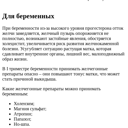
Для беременных
При беременности из-за высокого уровня прогестерона отток
желчи замедляется, желчный пузырь опорожняется не
полностью, возникают застойные явления, обостряется
холецистит, увеличивается риск развития желчнокаменной
болезни. Усугубляет ситуацию растущая матка, которая
сдавливает внутренние органы, лишний вес, малоподвижный
образ жизни.
В I триместре беременности принимать желчегонные
препараты опасно – они повышают тонус матки, что может
стать причиной выкидыша.
Какие желчегонные препараты можно принимать
беременным:
Холензим;
Магния сульфат;
Атропин;
Папазол;
Но-шпа.