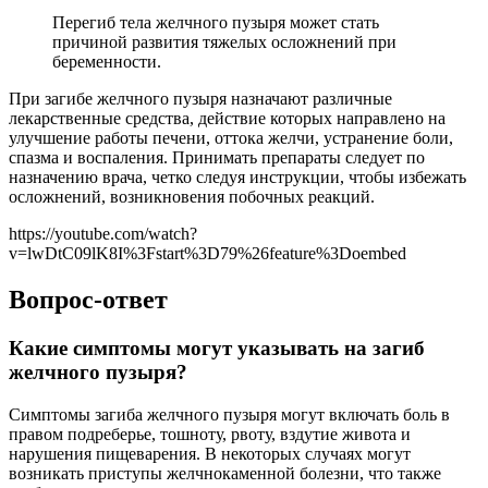
Перегиб тела желчного пузыря может стать
причиной развития тяжелых осложнений при
беременности.
При загибе желчного пузыря назначают различные
лекарственные средства, действие которых направлено на
улучшение работы печени, оттока желчи, устранение боли,
спазма и воспаления. Принимать препараты следует по
назначению врача, четко следуя инструкции, чтобы избежать
осложнений, возникновения побочных реакций.
https://youtube.com/watch?
v=lwDtC09lK8I%3Fstart%3D79%26feature%3Doembed
Вопрос-ответ
Какие симптомы могут указывать на загиб
желчного пузыря?
Симптомы загиба желчного пузыря могут включать боль в
правом подреберье, тошноту, рвоту, вздутие живота и
нарушения пищеварения. В некоторых случаях могут
возникать приступы желчнокаменной болезни, что также