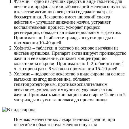
Фламин – одно из лучших средств в виде таблеток для
лечения и профилактики заболеваний желчного пузыря,
в качестве активного вещества содержит экстракт
бессмертника. Лекарство имеет широкий спектр
действия – улучшает движение желчи, устраняет
воспалительный процесс, ускоряет процесс
регенерации, обладает антибактериальным эффектом.
Принимать по 1 таблетке трижды в сутки до еды на
протяжении 10–40 дней.
Хофитол – таблетки и раствор на основе вытяжки из
листьев артишока. Препарат активизирует производство
желчи и ее выделение, снижает концентрацию
холестерина в крови. Принимать по 1–2 таблетки или 1
ч. л. сиропа раз в 8 часов на протяжении 15–20 дней.
Холосас – недорогое лекарство в виде сиропа на основе
вытяжки из ягод шиповника, обладает
гепатопротекторным, противовоспалительным
действием, укрепляет иммунитет, улучшает отток
желчи. Принимать можно пациентам старше 12 лет по 5
мл трижды в сутки за полчаса до приема пищи.
Помимо желчегонных лекарственных средств, при
перегибе в области тела желчного пузыря