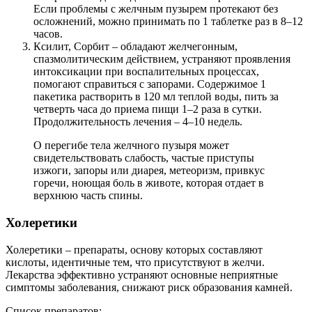
Если проблемы с желчным пузырем протекают без
осложнений, можно принимать по 1 таблетке раз в 8–12
часов.
Ксилит, Сорбит – обладают желчегонным,
спазмолитическим действием, устраняют проявления
интоксикации при воспалительных процессах,
помогают справиться с запорами. Содержимое 1
пакетика растворить в 120 мл теплой воды, пить за
четверть часа до приема пищи 1–2 раза в сутки.
Продолжительность лечения – 4–10 недель.
О перегибе тела желчного пузыря может
свидетельствовать слабость, частые приступы
изжоги, запоры или диарея, метеоризм, привкус
горечи, ноющая боль в животе, которая отдает в
верхнюю часть спины.
Холеретики
Холеретики – препараты, основу которых составляют
кислоты, идентичные тем, что присутствуют в желчи.
Лекарства эффективно устраняют основные неприятные
симптомы заболевания, снижают риск образования камней.
Список препаратов: