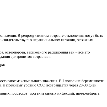
воспаления. В репродуктивном возрасте отклонения могут быть
о свидетельствует о нерациональном питании, затяжных
а, остеопороза, варикозного расширения вен – все это
дания эритроцитов возрастает.
ра:
достигают максимального значения. В I половине беременности
/ч. К прежнему уровню СОЭ возвращается через 20-30 дней.
льных процессов, урогенитальных инфекций, пиелонефрита,