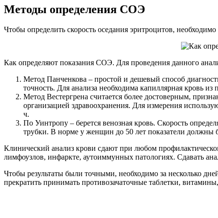
Методы определения СОЭ
Чтобы определить скорость оседания эритроцитов, необходимо с
Как определяют показания СОЭ. Для проведения данного анали
Метод Панченкова – простой и дешевый способ диагности
точность. Для анализа необходима капиллярная кровь из 
Метод Вестергрена считается более достоверным, призн
организацией здравоохранения. Для измерения использую
ч.
По Уинтропу – берется венозная кровь. Скорость опреде
трубки. В норме у женщин до 50 лет показатели должны бы
Клинический анализ крови сдают при любом профилактическом
лимфоузлов, инфаркте, аутоиммунных патологиях. Сдавать анал
Чтобы результаты были точными, необходимо за несколько дне
прекратить принимать противозачаточные таблетки, витамины, 