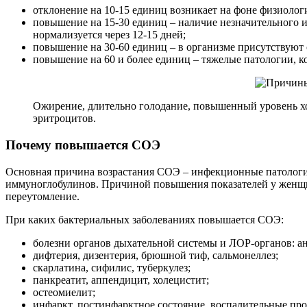
отклонение на 10-15 единиц возникает на фоне физиолог
повышение на 15-30 единиц – наличие незначительного 
нормализуется через 12-15 дней;
повышение на 30-60 единиц – в организме присутствуют
повышение на 60 и более единиц – тяжелые патологии, ко
Ожирение, длительно голодание, повышенный уровень хо
эритроцитов.
Почему повышается СОЭ
Основная причина возрастания СОЭ – инфекционные патологии
иммуноглобулинов. Причиной повышения показателей у женщин
переутомление.
При каких бактериальных заболеваниях повышается СОЭ:
болезни органов дыхательной системы и ЛОР-органов: ан
дифтерия, дизентерия, брюшной тиф, сальмонеллез;
скарлатина, сифилис, туберкулез;
панкреатит, аппендицит, холецистит;
остеомиелит;
инфаркт, постинфарктное состояние, воспалительные про