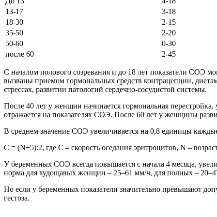
До 13
4-18
13-17
3-18
18-30
2-15
35-50
2-20
50-60
0-30
после 60
2-45
С началом полового созревания и до 18 лет показатели СОЭ мо
вызваны приемом гормональных средств контрацепции, диетами
стрессах, развитии патологий сердечно-сосудистой системы.
После 40 лет у женщин начинается гормональная перестройка, 
отражается на показателях СОЭ. После 60 лет у женщины разви
В среднем значение СОЭ увеличивается на 0,8 единицы каждые
C = (N+5):2, где C – скорость оседания эритроцитов, N – возра
У беременных СОЭ всегда повышается с начала 4 месяца, увели
норма для худощавых женщин – 25–61 мм/ч, для полных – 20–47
Но если у беременных показатели значительно превышают доп
гестоза.