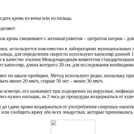
дать кровь из вены или из пальца.
за кровь смешивают с антикоагулянтом – цитратом натрия – для
ки, используется повсеместно в лабораториях муниципальных п
пальца, для определения скорости используют капилляр длиной 1
ан в качестве эталона Международным комитетом стандартизаци
т капилляр, длина которого 20 см, для исследования необходима
ляют по шкале пробирки. Метод используют редко, поскольку при
ть менее 20 мм/ч, старше 50 лет – менее 30 мм/ч.
 осмотре, его назначают при подозрении на вирусные, инфекц
из нужно натощак, за 2 часа до процедуры воздержаться от куре
й до сдачи крови воздержаться от употребления спиртных напитк
или сообщить врачу обо всех лекарствах, которые принимались 