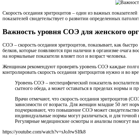
Скорость оседания эритроцитов – один из важных показателей
показателей свидетельствует о развитии определенных патолог
Важность уровня СОЭ для женского ор
СОЭ – скорость оседания эритроцитов, показывает, как быстро 
белков, которые появляются при наличии в организме очага во
на нормальные показатели влияет пол и возраст человека.
Женщинам рекомендуют проверять уровень СОЭ каждые полгода
контролировать скорость оседания эритроцитов нужно и во вре
Уровень СОЭ – неспецифический показатель воспалительн
сытного обеда, а может оставаться в пределах нормы и п
Врачи отмечают, что скорость оседания эритроцитов (С
зависимости от возраста. Для женщин младше 50 лет нормо
подчеркивают, что повышение СОЭ может свидетельствов
индивидуальные нормы могут различаться, и для точной 
Регулярные медицинские осмотры и анализы помогут выя
https://youtube.com/watch?v=sJoJrwSIfk8