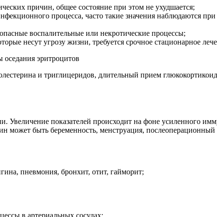
ических причин, общее состояние при этом не ухудшается;
инфекционного процесса, часто такие значения наблюдаются при
 опасные воспалительные или некротические процессы;
торые несут угрозу жизни, требуется срочное стационарное лече
лестерина и триглицеридов, длительный прием глюкокортикоид
. Увеличение показателей происходит на фоне усиленного имм
 может быть беременность, менструация, послеоперационный пе
гина, пневмония, бронхит, отит, гайморит;
цессы в артериальных сосудах;