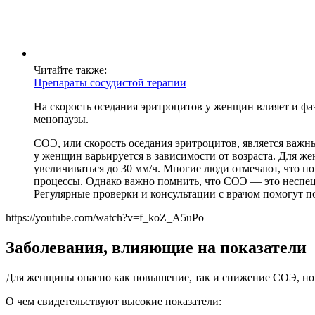
Читайте также:
Препараты сосудистой терапии
На скорость оседания эритроцитов у женщин влияет и фаз
менопаузы.
СОЭ, или скорость оседания эритроцитов, является важн
у женщин варьируется в зависимости от возраста. Для жен
увеличиваться до 30 мм/ч. Многие люди отмечают, что 
процессы. Однако важно помнить, что СОЭ — это неспеци
Регулярные проверки и консультации с врачом помогут 
https://youtube.com/watch?v=f_koZ_A5uPo
Заболевания, влияющие на показатели
Для женщины опасно как повышение, так и снижение СОЭ, но 
О чем свидетельствуют высокие показатели: