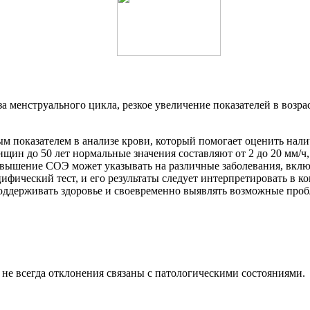
а менструального цикла, резкое увеличение показателей в возрас
ым показателем в анализе крови, который помогает оценить на
щин до 50 лет нормальные значения составляют от 2 до 20 мм/ч,
повышение СОЭ может указывать на различные заболевания, вкл
фический тест, и его результаты следует интерпретировать в ко
поддерживать здоровье и своевременно выявлять возможные про
не всегда отклонения связаны с патологическими состояниями.