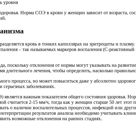
 здоровья. Норма СОЭ в крови у женщин зависит от возраста, 
ий.
ганизма
разделяется кровь в тонких капиллярах на эритроциты и плазму.
спаления – так называемых маркеров воспаления (С-реактивный 
, поскольку отклонения от нормы могут указывать на развитие 
мя длительного лечения, чтобы определить, насколько правильно
ого процесса, но может повыситься даже у абсолютно здоровог
ри серьезных заболеваниях.
ОЭ) является важным показателем общего состояния здоровья. Н
й считается 2-15 мм/ч, тогда как у женщин старше 50 лет этот п
ать о наличии воспалительных процессов, инфекций или других
интерпретации результатов анализа необходимо учитывать клини
вить возможные отклонения на ранних стадиях.