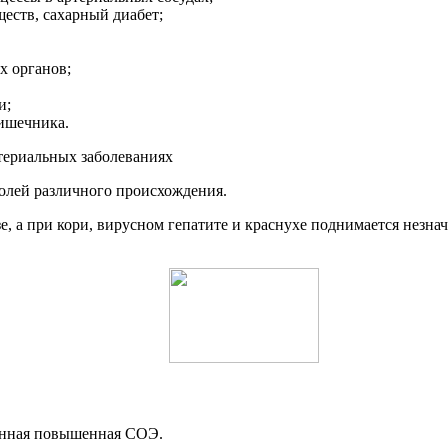
еств, сахарный диабет;
х органов;
и;
кишечника.
олей различного происхождения.
а при кори, вирусном гепатите и краснухе поднимается незнач
енная повышенная СОЭ.