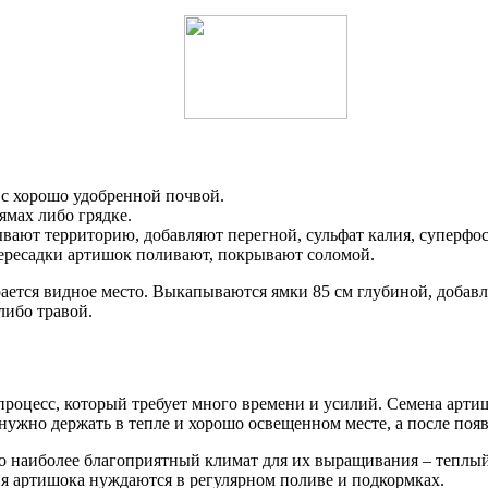
 с хорошо удобренной почвой.
мах либо грядке.
вают территорию, добавляют перегной, сульфат калия, суперфос
пересадки артишок поливают, покрывают соломой.
ается видное место. Выкапываются ямки 85 см глубиной, добавл
ибо травой.
роцесс, который требует много времени и усилий. Семена арти
 нужно держать в тепле и хорошо освещенном месте, а после поя
о наиболее благоприятный климат для их выращивания – теплы
ния артишока нуждаются в регулярном поливе и подкормках.