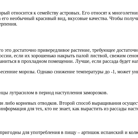
орый относится к семейству астровых. Его относят к многолет
за его необычный красивый вид, вкусовые качества. Чтобы полу
ерпения.
что это достаточно привередливое растение, требующее достаточн
ссии, если их хорошенько накрыть палой листвой, свежим сено
аниться в прохладном помещении. Лучше, если рассада будет нах
есенние морозы. Однако снижение температуры до -1, может ун
нцы лутрасилом в период наступления заморозков.
ибо корневых отводков. Второй способ выращивания осуществляе
нформация для тех, кто не знает, как вырастить из рассады нас
пригодны для употребления в пищу – артишок испанский и кол