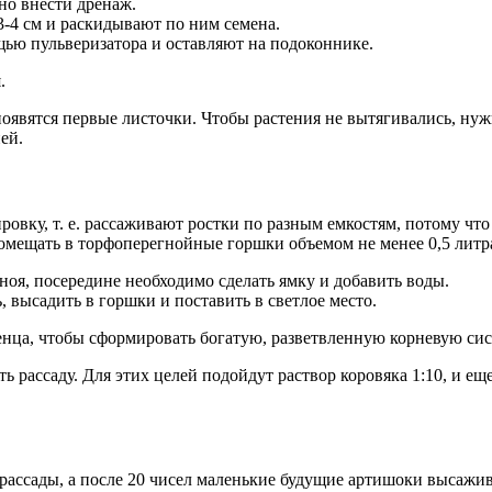
но внести дренаж.
3-4 см и раскидывают по ним семена.
ью пульверизатора и оставляют на подоконнике.
.
появятся первые листочки. Чтобы растения не вытягивались, нужн
ей.
ровку, т. е. рассаживают ростки по разным емкостям, потому чт
омещать в торфоперегнойные горшки объемом не менее 0,5 литр
оя, посередине необходимо сделать ямку и добавить воды.
, высадить в горшки и поставить в светлое место.
нца, чтобы сформировать богатую, разветвленную корневую сис
ь рассаду. Для этих целей подойдут раствор коровяка 1:10, и е
рассады, а после 20 чисел маленькие будущие артишоки высажив