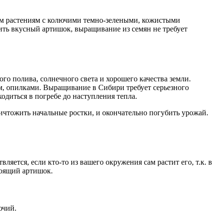
ним растениям с колючими темно-зелеными, кожистыми
чить вкусный артишок, выращивание из семян не требует
ого полива, солнечного света и хорошего качества земли.
м, опилками. Выращивание в Сибири требует серьезного
одиться в погребе до наступления тепла.
ичтожить начальные ростки, и окончательно погубить урожай.
тся, если кто-то из вашего окружения сам растит его, т.к. в
тоящий артишок.
ючий.