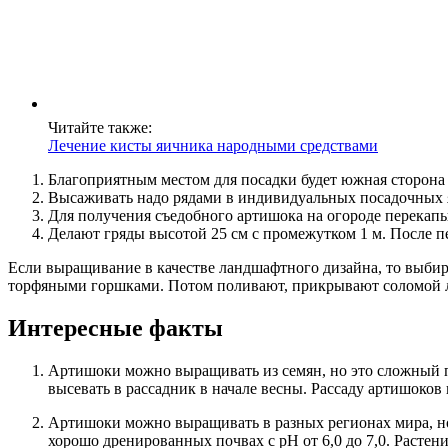
Читайте также:
Лечение кисты яичника народными средствами
Благоприятным местом для посадки будет южная сторона
Высаживать надо рядами в индивидуальных посадочных я
Для получения съедобного артишока на огороде перекапы
Делают гряды высотой 25 см с промежутком 1 м. После 
Если выращивание в качестве ландшафтного дизайна, то выбир
торфяными горшками. Потом поливают, прикрывают соломой л
Интересные факты
Артишоки можно выращивать из семян, но это сложный п
высевать в рассадник в начале весны. Рассаду артишоков
Артишоки можно выращивать в разных регионах мира, н
хорошо дренированных почвах с pH от 6,0 до 7,0. Расте