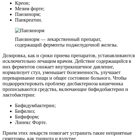
Креон;
Мезим форте;
Панзинорм;
Панкреатин.
Панзинорм — лекарственный препарат,
содержащий ферменты поджелудочной железы.
Дозировка, как и сроки приема препаратов, устанавливаются
исключительно лечащим врачом. Действие содержащийся в
них ферментов снижает внутрикишечное давление,
нормализует стул, уменьшает болезненность, улучшает
переваривание пищи и общее состояние больного. Чтобы
подкорректировать проблему дисбактериоза кишечника
прописываются средства, включающие бифидобактерии и
лактобактерии:
Бифидумбактерин;
Бифилиз;
Бифиформ;
Линекс Форте.
Прием этих лекарств помогает устранить такие неприятные
симптомы, как тошнота и вздутие.