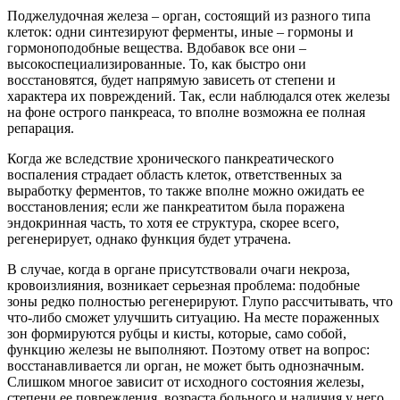
Поджелудочная железа – орган, состоящий из разного типа
клеток: одни синтезируют ферменты, иные – гормоны и
гормоноподобные вещества. Вдобавок все они –
высокоспециализированные. То, как быстро они
восстановятся, будет напрямую зависеть от степени и
характера их повреждений. Так, если наблюдался отек железы
на фоне острого панкреаса, то вполне возможна ее полная
репарация.
Когда же вследствие хронического панкреатического
воспаления страдает область клеток, ответственных за
выработку ферментов, то также вполне можно ожидать ее
восстановления; если же панкреатитом была поражена
эндокринная часть, то хотя ее структура, скорее всего,
регенерирует, однако функция будет утрачена.
В случае, когда в органе присутствовали очаги некроза,
кровоизлияния, возникает серьезная проблема: подобные
зоны редко полностью регенерируют. Глупо рассчитывать, что
что-либо сможет улучшить ситуацию. На месте пораженных
зон формируются рубцы и кисты, которые, само собой,
функцию железы не выполняют. Поэтому ответ на вопрос:
восстанавливается ли орган, не может быть однозначным.
Слишком многое зависит от исходного состояния железы,
степени ее повреждения, возраста больного и наличия у него