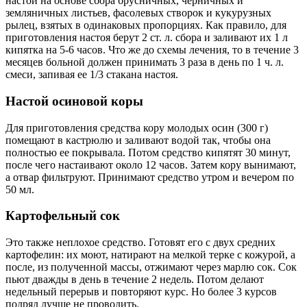
настой на основе сбора брусничных, черничных и
земляничных листьев, фасолевых створок и кукурузных
рылец, взятых в одинаковых пропорциях. Как правило, для
приготовления настоя берут 2 ст. л. сбора и заливают их 1 л
кипятка на 5-6 часов. Что же до схемы лечения, то в течение 3
месяцев больной должен принимать 3 раза в день по 1 ч. л.
смеси, запивая ее 1/3 стакана настоя.
Настой осиновой коры
Для приготовления средства кору молодых осин (300 г)
помещают в кастрюлю и заливают водой так, чтобы она
полностью ее покрывала. Потом средство кипятят 30 минут,
после чего настаивают около 12 часов. Затем кору вынимают,
а отвар фильтруют. Принимают средство утром и вечером по
50 мл.
Картофельный сок
Это также неплохое средство. Готовят его с двух средних
картофелин: их моют, натирают на мелкой терке с кожурой, а
после, из полученной массы, отжимают через марлю сок. Сок
пьют дважды в день в течение 2 недель. Потом делают
недельный перерыв и повторяют курс. Но более 3 курсов
подряд лучше не проводить.