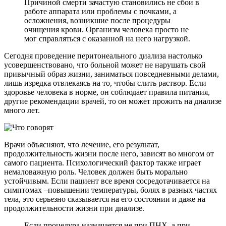
Причиной смерти зачастую становились не сбои в
работе аппарата или проблемы с почками, а
осложнения, возникшие после процедуры
очищения крови. Организм человека просто не
мог справляться с оказанной на него нагрузкой.
Сегодня проведение перитонеального диализа настолько
усовершенствовано, что больной может не нарушать свой
привычный образ жизни, заниматься повседневными делами,
лишь изредка отвлекаясь на то, чтобы слить раствор. Если
здоровье человека в норме, он соблюдает правила питания,
другие рекомендации врачей, то он может прожить на диализе
много лет.
Врачи объясняют, что лечение, его результат,
продолжительность жизни после него, зависят во многом от
самого пациента. Психологический фактор также играет
немаловажную роль. Человек должен быть морально
устойчивым. Если пациент все время сосредотачивается на
симптомах –повышении температуры, болях в разных частях
тела, это серьезно сказывается на его состоянии и даже на
продолжительности жизни при диализе.
Если процедура назначается не при ПНХ, а при