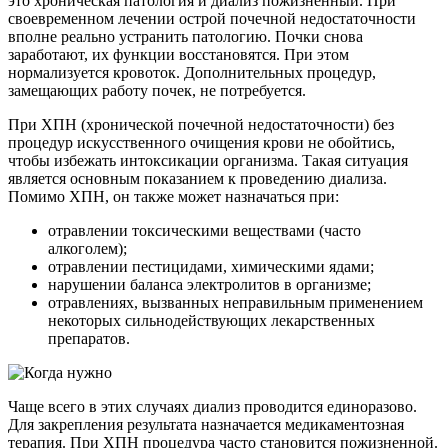
это хроническая патология и диализ пожизненный. При
своевременном лечении острой почечной недостаточности
вполне реально устранить патологию. Почки снова
заработают, их функции восстановятся. При этом
нормализуется кровоток. Дополнительных процедур,
замещающих работу почек, не потребуется.
При ХПН (хронической почечной недостаточности) без
процедур искусственного очищения крови не обойтись,
чтобы избежать интоксикации организма. Такая ситуация
является основным показанием к проведению диализа.
Помимо ХПН, он также может назначаться при:
отравлении токсическими веществами (часто
алкоголем);
отравлении пестицидами, химическими ядами;
нарушении баланса электролитов в организме;
отравлениях, вызванных неправильным применением
некоторых сильнодействующих лекарственных
препаратов.
Чаще всего в этих случаях диализ проводится единоразово.
Для закрепления результата назначается медикаментозная
терапия. При ХПН процедура часто становится пожизненной.