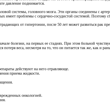
ате давление поднимается.
ловой системы, головного мозга. Эти органы соединены с артери
ых имеет проблемы с сердечно-сосудистой системой. Поэтому с
традающих от гипертонии, после 50 лет может развиться рак пр
ачале болезни, на первых ее стадиях. При этом больной чувству
я потеря веса, несмотря на то, что он питается так же, как и ра
епараты действуют на него отравляюще.
шения приема жидкости.
ащения.
оврежденных онкологией.
ия.