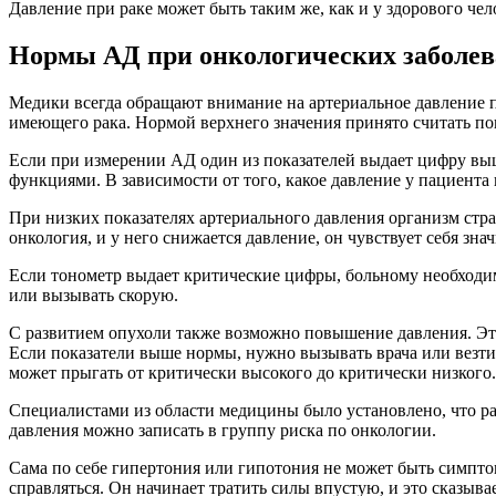
Давление при раке может быть таким же, как и у здорового че
Нормы АД при онкологических заболе
Медики всегда обращают внимание на артериальное давление па
имеющего рака. Нормой верхнего значения принято считать пока
Если при измерении АД один из показателей выдает цифру выше
функциями. В зависимости от того, какое давление у пациента
При низких показателях артериального давления организм стра
онкология, и у него снижается давление, он чувствует себя зн
Если тонометр выдает критические цифры, больному необходим
или вызывать скорую.
С развитием опухоли также возможно повышение давления. Это
Если показатели выше нормы, нужно вызывать врача или везти 
может прыгать от критически высокого до критически низкого.
Специалистами из области медицины было установлено, что ра
давления можно записать в группу риска по онкологии.
Сама по себе гипертония или гипотония не может быть симптом
справляться. Он начинает тратить силы впустую, и это сказыва