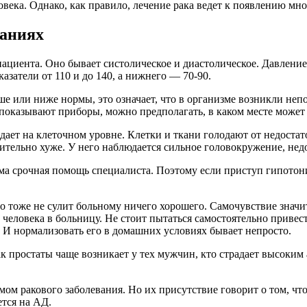
ловека. Однако, как правило, лечение рака ведет к появлению м
ваниях
циента. Оно бывает систолическое и диастолическое. Давление 
затели от 110 и до 140, а нижнего — 70-90.
 или ниже нормы, это означает, что в организме возникли непо
 показывают приборы, можно предполагать, в каком месте может
дает на клеточном уровне. Клетки и ткани голодают от недостат
ачительно хуже. У него наблюдается сильное головокружение, нед
а срочная помощь специалиста. Поэтому если приступ гипотонии
 тоже не сулит больному ничего хорошего. Самочувствие значит
человека в больницу. Не стоит пытаться самостоятельно привест
 И нормализовать его в домашних условиях бывает непросто.
к простаты чаще возникает у тех мужчин, кто страдает высоким
ом ракового заболевания. Но их присутствие говорит о том, что
ется на АД.