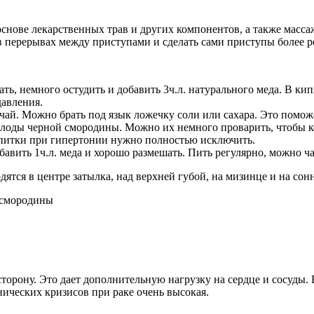
нове лекарственных трав и других компонентов, а также массаж
в перерывах между приступами и сделать сами приступы более 
ть, немного остудить и добавить 3ч.л. натурального меда. В кип
давления.
ай. Можно брать под язык ложечку соли или сахара. Это помож
лоды черной смородины. Можно их немного проварить, чтобы ко
напитки при гипертонии нужно полностью исключить.
бавить 1ч.л. меда и хорошо размешать. Пить регулярно, можно ча
ятся в центре затылка, над верхней губой, на мизинце и на сон
сторону. Это дает дополнительную нагрузку на сердце и сосуды.
нических кризисов при раке очень высокая.