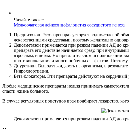
Читайте также:
Мелкоочаговая лейкоэнцефалопатия сосудистого генеза
Преднизолон. Этот препарат ускоряет водно-солевой обм
лекарственными средствами, поэтому желательно одновре
Дексаметазон применяется при резком падении АД до кр
препарата его действие начинается сразу, при внутримы
взрослым, и детям. Но при длительном использовании вы
противопоказания и много побочных эффектов. Поэтому 
Диуретики. Выводят жидкость из организма, в результате
Гидрохлортиазид.
Бета-блокаторы. Эти препараты действуют на сердечный
Любые медицинские препараты нельзя принимать самостоятельн
спасти жизнь больного.
В случае регулярных приступов врач подбирает лекарство, кот
Дексаметазон применяется при резком падении АД до кр