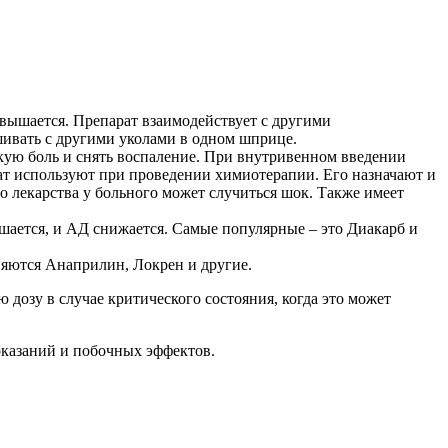
овышается. Препарат взаимодействует с другими
шивать с другими уколами в одном шприце.
кую боль и снять воспаление. При внутривенном введении
рат используют при проведении химиотерапии. Его назначают и
о лекарства у больного может случиться шок. Также имеет
ьшается, и АД снижается. Самые популярные – это Диакарб и
яются Анаприлин, Локрен и другие.
дозу в случае критического состояния, когда это может
оказаний и побочных эффектов.