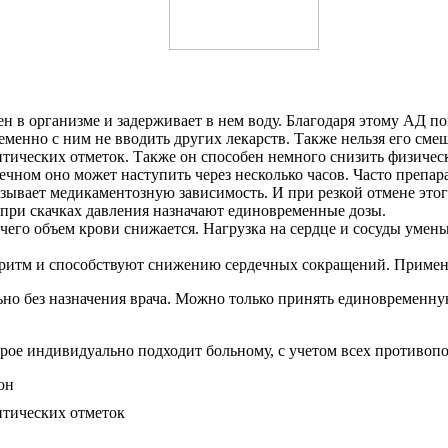
ен в организме и задерживает в нем воду. Благодаря этому АД п
менно с ним не вводить других лекарств. Также нельзя его сме
итических отметок. Также он способен немного снизить физичес
шечном оно может наступить через несколько часов. Часто препа
зывает медикаментозную зависимость. И при резкой отмене этог
при скачках давления назначают единовременные дозы.
 чего объем крови снижается. Нагрузка на сердце и сосуды умен
 ритм и способствуют снижению сердечных сокращений. Примен
о без назначения врача. Можно только принять единовременную 
орое индивидуально подходит больному, с учетом всех противоп
итических отметок