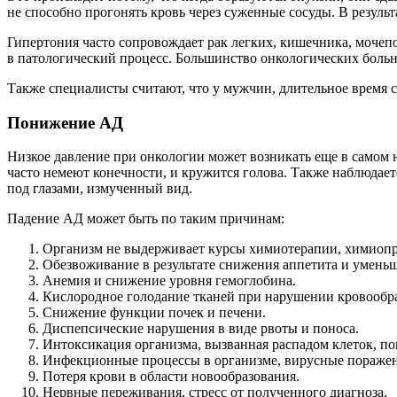
не способно прогонять кровь через суженные сосуды. В результ
Гипертония часто сопровождает рак легких, кишечника, мочепо
в патологический процесс. Большинство онкологических больн
Также специалисты считают, что у мужчин, длительное время с
Понижение АД
Низкое давление при онкологии может возникать еще в самом н
часто немеют конечности, и кружится голова. Также наблюдаетс
под глазами, измученный вид.
Падение АД может быть по таким причинам:
Организм не выдерживает курсы химиотерапии, химиопр
Обезвоживание в результате снижения аппетита и умень
Анемия и снижение уровня гемоглобина.
Кислородное голодание тканей при нарушении кровообр
Снижение функции почек и печени.
Диспепсические нарушения в виде рвоты и поноса.
Интоксикация организма, вызванная распадом клеток, п
Инфекционные процессы в организме, вирусные поражен
Потеря крови в области новообразования.
Нервные переживания, стресс от полученного диагноза.