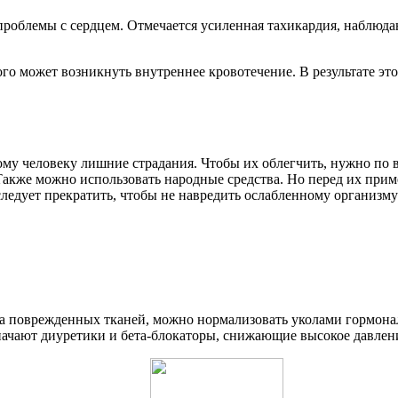
 проблемы с сердцем. Отмечается усиленная тахикардия, наблюда
го может возникнуть внутреннее кровотечение. В результате это
ому человеку лишние страдания. Чтобы их облегчить, нужно по 
кже можно использовать народные средства. Но перед их приме
ледует прекратить, чтобы не навредить ослабленному организму
да поврежденных тканей, можно нормализовать уколами гормон
ачают диуретики и бета-блокаторы, снижающие высокое давлени