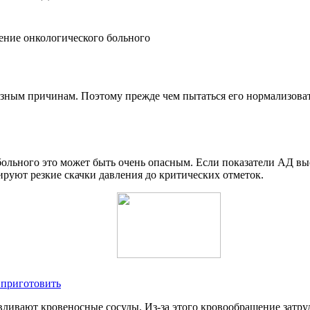
ение онкологического больного
азным причинам. Поэтому прежде чем пытаться его нормализоват
больного это может быть очень опасным. Если показатели АД вы
ируют резкие скачки давления до критических отметок.
 приготовить
авливают кровеносные сосуды. Из-за этого кровообращение затру