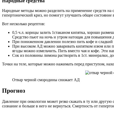
Народные средства
Народные методы можно разделить на применение средств на ос
гипертонический криз, но помогут улучшить общее состояние 
Вот несколько рецептов:
0,5 ч.л. корицы залить 1стаканом кипятка, хорошо размеша
Средство пьют на ночь и утром натощак для повышения 
При пониженном давлении полезно пить кофе и сладкий ч
При высоком АД можно заваривать кипятком изюм или п
ягоды можно измельчить. Пить вместо чая и кофе. Эти 
Сок из половины лимона растворить в 1ст. минералки, до
Точки на теле, которые можно нажимать перед приступом, наход
Отвар черной смородины снижает АД
Прогноз
Давление при онкологии может резко скакать в ту или другую 
сознание и больше в него не вернуться. Смертность от гиперто