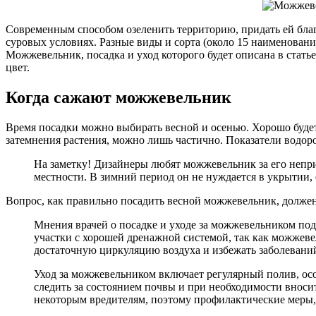
Современным способом озеленить территорию, придать ей благ
суровых условиях. Разные виды и сорта (около 15 наименовани
Можжевельник, посадка и уход которого будет описана в статье
цвет.
Когда сажают можжевельник
Время посадки можно выбирать весной и осенью. Хорошо будет 
затемнения растения, можно лишь частично. Показатели водород
На заметку! Дизайнеры любят можжевельник за его непри
местности. В зимний период он не нуждается в укрытии, 
Вопрос, как правильно посадить весной можжевельник, должен
Мнения врачей о посадке и уходе за можжевельником по
участки с хорошей дренажной системой, так как можжеве
достаточную циркуляцию воздуха и избежать заболевани
Уход за можжевельником включает регулярный полив, ос
следить за состоянием почвы и при необходимости вноси
некоторым вредителям, поэтому профилактические меры, 