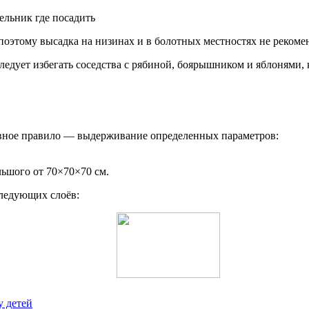
оэтому высадка на низинах и в болотных местностях не рекомен
 следует избегать соседства с рябиной, боярышником и яблонями
овное правило — выдерживание определенных параметров:
ьшого от 70×70×70 см.
следующих слоёв:
у детей