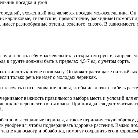
ородный, ухоженный вид является посадка можжевельника. Он я
й: карликовые, гигантские, прямостоячие, раскидные) помогут д
, имеет разнообразные оттенки зелёного, сизого. В зависимости
чувствовать себя можжевельник в открытом грунте в апреле, мае,
а в грунте должны быть в пределах 4,5-7 ед. с учётом сорта.
хотливость к почве и климату. Он может расти даже на тяжёлых
если только речь не идёт о молодых черенках.
 включать и исследование почвы, чтобы исключить гибель расте
дчеркивают важность правильного выбора места и условий для 
льник не переносит застоя влаги. При посадке следует учитыват
й.
обенно в засушливые периоды, а также периодическую обрезку 
ть удобрения, чтобы поддерживать здоровье растения. Важно по
такие как осмотр и обработка, помогут сохранить его в хорошем