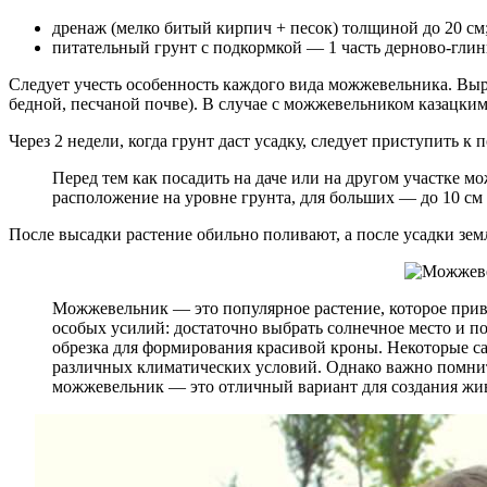
дренаж (мелко битый кирпич + песок) толщиной до 20 см
питательный грунт с подкормкой — 1 часть дерново-глини
Следует учесть особенность каждого вида можжевельника. Выра
бедной, песчаной почве). В случае с можжевельником казацки
Через 2 недели, когда грунт даст усадку, следует приступить 
Перед тем как посадить на даче или на другом участке 
расположение на уровне грунта, для больших — до 10 см
После высадки растение обильно поливают, а после усадки зем
Можжевельник — это популярное растение, которое прив
особых усилий: достаточно выбрать солнечное место и п
обрезка для формирования красивой кроны. Некоторые са
различных климатических условий. Однако важно помнит
можжевельник — это отличный вариант для создания жив