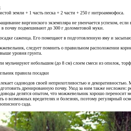
;
стой земли + 1 часть песка + 2 части + 250 г нитроаммофоса.
щивание виргинского экземпляра не увенчается успехом, если в 
м в почву подмешивают до 300 г доломитовой муки.
к посадке саженца. Его помещают в подготовленную яму и засыпаю
можжевельник, следует помнить о правильном расположении корн
 выше уровня грунта.
ли мульчируют небольшим (до 8 см) слоем смеси из опилок, торф
лекает садоводов своей неприхотливостью и декоративностью. М
одготовить дренированную почву. Уход за ним также несложен: 
доводы делятся опытом, что можжевельник хорошо переносит мор
ь о возможных вредителях и болезнях, поэтому регулярный осмо
описного сада.