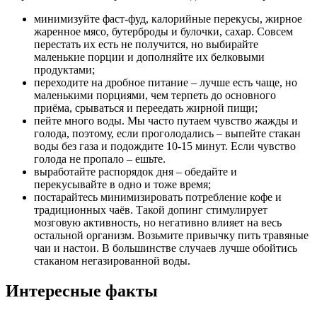
минимизуйте фаст-фуд, калорийные перекусы, жирное
жаренное мясо, бутерброды и булочки, сахар. Совсем
перестать их есть не получится, но выбирайте
маленькие порции и дополняйте их белковыми
продуктами;
переходите на дробное питание – лучше есть чаще, но
маленькими порциями, чем терпеть до основного
приёма, срываться и переедать жирной пищи;
пейте много воды. Мы часто путаем чувство жажды и
голода, поэтому, если проголодались – выпейте стакан
воды без газа и подождите 10-15 минут. Если чувство
голода не пропало – ешьте.
выработайте распорядок дня – обедайте и
перекусывайте в одно и тоже время;
постарайтесь минимизировать потребление кофе и
традиционных чаёв. Такой допинг стимулирует
мозговую активность, но негативно влияет на весь
остальной организм. Возьмите привычку пить травяные
чаи и настои. В большинстве случаев лучше обойтись
стаканом негазированной воды.
Интересные факты