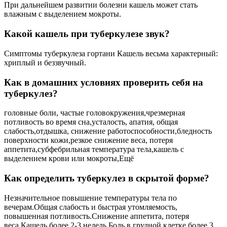
При дальнейшем развитии болезни кашель может стать
влажным с выделением мокроты.
Какой кашель при туберкулезе звук?
Симптомы туберкулеза гортани Кашель весьма характерный:
хриплый и беззвучный.
Как в домашних условиях проверить себя на
туберкулез?
головные боли, частые головокружения,чрезмерная
потливость во время сна,усталость, апатия, общая
слабость,отдышка, снижение работоспособности,бледность
поверхности кожи,резкое снижение веса, потеря
аппетита,субфебрильная температура тела,кашель с
выделением крови или мокроты,Ещё
Как определить туберкулез в скрытой форме?
Незначительное повышение температуры тела по
вечерам.Общая слабость и быстрая утомляемость,
повышенная потливость.Снижение аппетита, потеря
веса.Кашель более 2-3 недель.Боль в грудной клетке более 3