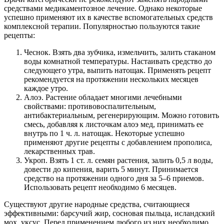
средствами медикаментозное лечение. Однако некоторые
успешно применяют их в качестве вспомогательных средств
комплексной терапии. Популярностью пользуются такие
рецепты:
Чеснок. Взять два зубчика, измельчить, залить стаканом
воды комнатной температуры. Настаивать средство до
следующего утра, выпить натощак. Применять рецепт
рекомендуется на протяжении нескольких месяцев
каждое утро.
Алоэ. Растение обладает многими лечебными
свойствами: противовоспалительным,
антибактериальным, регенерирующим. Можно готовить
смесь, добавляя к листочкам алоэ мед, принимать ее
внутрь по 1 ч. л. натощак. Некоторые успешно
применяют другие рецепты с добавлением прополиса,
лекарственных трав.
Укроп. Взять 1 ст. л. семян растения, залить 0,5 л воды,
довести до кипения, варить 5 минут. Принимается
средство на протяжении одного дня за 5–6 приемов.
Использовать рецепт необходимо 6 месяцев.
Существуют другие народные средства, считающиеся
эффективными: барсучий жир, сосновая пыльца, исландский
мох, уксус. Перед применением любого из них необходимо