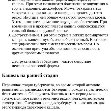
кашель. При этом появляются болезненные ощущения в
горле, першение, дискомфорт. Может отхаркиваться
мокрота, как при влажном кашле, но происходит это
редко. Иногда в ней обнаруживаются прожилки крови.
Затем возникает временное ощущение облегчения. При
вовлечении в процесс плевры кашель сопровождается
сильной болью в грудной клетке.
Деструктивный. При этой форме в легких формируются
каверны, кашель глухой, очень болезненный. Возникает
специфический звук с металлическим тембром. По
окончанию приступа обычно появляется осиплость,
другие проблемы с голосом.
Деструктивный туберкулез – частое следствие
нелеченой очаговой формы.
Кашель на ранней стадии
Первичная стадия туберкулеза, во время которой активно
развиваются, размножаются бактерии, проходит практически
бессимптомно. Обнаружить болезнь в этот период можно
только при проведении рентгенографии или компьютерной
томографии. Следующая стадия туберкулеза – активная, для
этого периода характерен кашель.