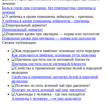
Боль в горле при глотании, без температуры: причины и
лечение
У ребенка в крови повышены лейкоциты – причины
Периоральный дерматит
Появление крови при овуляции — норма или патология
Свежие публикации
Как передаются лямблии: основные пути передачи
Причины цистита после интимной близости
Свойства и применение лапчатки белой в народной
медицине
Полезно ли пить зеленый чай при давлении?
Аденоиды у человека – где они находятся