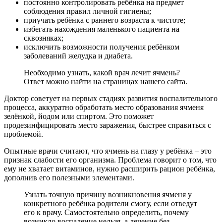
постоянно контролировать ребёнка на предмет
соблюдения правил личной гигиены;
приучать ребёнка с раннего возраста к чистоте;
избегать нахождения маленького пациента на
сквозняках;
исключить возможности получения ребёнком
заболеваний желудка и диабета.
Необходимо узнать, какой врач лечит ячмень?
Ответ можно найти на страницах нашего сайта.
Доктор советует на первых стадиях развития воспалительного
процесса, аккуратно обработать место образования ячменя
зелёнкой, йодом или спиртом. Это поможет
продезинфицировать место заражения, быстрее справиться с
проблемой.
Опытные врачи считают, что ячмень на глазу у ребёнка – это
признак слабости его организма. Проблема говорит о том, что
ему не хватает витаминов, нужно расширить рацион ребёнка,
дополнив его полезными элементами.
Узнать точную причину возникновения ячменя у
конкретного ребёнка родители смогу, если отведут
его к врачу. Самостоятельно определить, почему
возникло воспаление нельзя, а лечение без