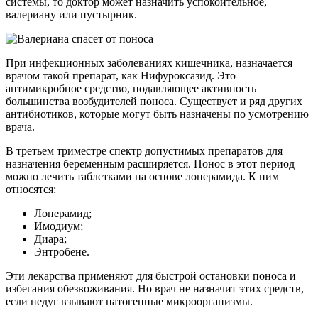
системы, то доктор может назначить успокоительное,
валериану или пустырник.
При инфекционных заболеваниях кишечника, назначается
врачом такой препарат, как Нифуроксазид. Это
антимикробное средство, подавляющее активность
большинства возбудителей поноса. Существует и ряд других
антибиотиков, которые могут быть назначены по усмотрению
врача.
В третьем триместре спектр допустимых препаратов для
назначения беременным расширяется. Понос в этот период
можно лечить таблетками на основе лоперамида. К ним
относятся:
Лоперамид;
Имодиум;
Диара;
Энтробене.
Эти лекарства применяют для быстрой остановки поноса и
избегания обезвоживания. Но врач не назначит этих средств,
если недуг взывают патогенные микроорганизмы.