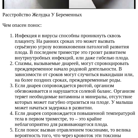
Расстройство Желудка У Беременных
Чем опасен понос:
Инфекция и вирусы способны проникнуть сквозь
плаценту. На ранних сроках это может вызвать
серьёзную угрозу возникновения патологий развития
плода. В последнем триместре это грозит развитием
внутриутробных инфекций, или даже гибелью плода.
Спазмы, вызываемые диареей, могут спровоцировать
преждевременное начало родовой деятельности. В
зависимости от сроков могут случиться выкидыши или,
на более поздних сроках, преждевременные роды.
Если диарея сопровождается рвотой, организм
обезвоживается и нарушается солевой баланс. Организм
теряет необходимые витамины и минералы, отсутствие
которых может пагубно отразиться на плоде. У малыша
может начаться задержка в развитии.
Если диарея сопровождается повышенной температурой
тела в первом триместре, то – это крайне
неблагоприятно для развивающегося плода.
Если понос вызван отравлением токсинами, то велика
вероятность того, что через кровоток эти токсины