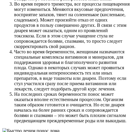
Во время первого триместра, все процессы пищеварения
могут измениться. Меняются вкусовые предпочтения,
восприятие запахов, тянет на солененькое (кисленькое,
сладенькое). Может произойти отказ от одних
продуктов в пользу совершенно других. В связи с этим
диарея может оказаться, одним из проявлений
токсикоза. Если в этом случае учащение стула не
сопровождается болями, спазмами, то просто следует
скорректировать свой рацион.
Часто во время беременности, женщинам назначаются
специальные комплексы витаминов и минералов, для
поддержания здоровья и благополучного развития
плода. Однако в некоторых случаях может проявиться
индивидуальная непереносимость тех или иных
препаратов, в виде тошноты или диареи. Поэтому если
стул участился сразу после приема витаминов или
лекарств, следует подобрать другой курс лечения.
На последних сроках беременности понос может
оказаться вполне естественным процессом. Организм
таким образом готовится и очищается. Но если диарея
началась на более ранних сроках и сопровождается
болями и спазмами – это может быть плохим сигналом
предвещающем преждевременные роды или выкидыш.