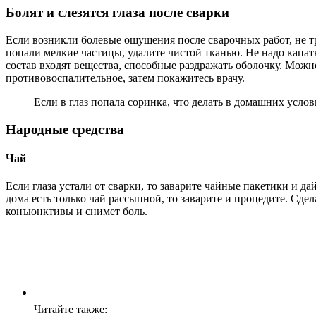
Болят и слезятся глаза после сварки
Если возникли болевые ощущения после сварочных работ, не тр
попали мелкие частицы, удалите чистой тканью. Не надо капать
состав входят вещества, способные раздражать оболочку. Мож
противовоспалительное, затем покажитесь врачу.
Если в глаз попала соринка, что делать в домашних услови
Народные средства
Чай
Если глаза устали от сварки, то заварите чайные пакетики и д
дома есть только чай рассыпной, то заварите и процедите. Сде
конъюнктивы и снимет боль.
Читайте также: