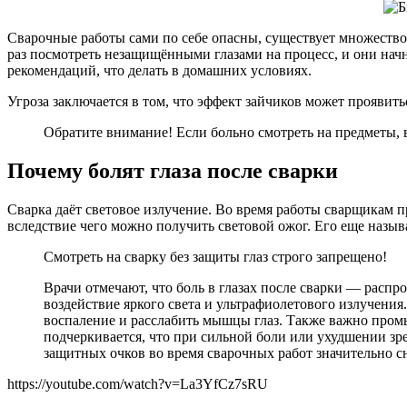
Сварочные работы сами по себе опасны, существует множество
раз посмотреть незащищёнными глазами на процесс, и они начн
рекомендаций, что делать в домашних условиях.
Угроза заключается в том, что эффект зайчиков может проявит
Обратите внимание! Если больно смотреть на предметы, в
Почему болят глаза после сварки
Сварка даёт световое излучение. Во время работы сварщикам п
вследствие чего можно получить световой ожог. Его еще назы
Смотреть на сварку без защиты глаз строго запрещено!
Врачи отмечают, что боль в глазах после сварки — расп
воздействие яркого света и ультрафиолетового излучени
воспаление и расслабить мышцы глаз. Также важно пром
подчеркивается, что при сильной боли или ухудшении зр
защитных очков во время сварочных работ значительно с
https://youtube.com/watch?v=La3YfCz7sRU