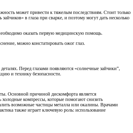
ожность может привести к тяжелым последствиям. Стоит только
зайчиков» в глаза при сварке, и поэтому могут дать несколько
но необходимо оказать первую медицинскую помощь.
аснение, можно констатировать ожог глаз.
 деталях. Перед глазами появляются «солнечные зайчики”,
кцию и технику безопасности.
исты. Основной причиной дискомфорта является
ть холодные компрессы, которые помогают снизить
далить возможные частицы металла или окалины. Врачами
актика также играет ключевую роль: использование