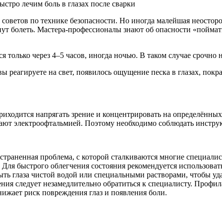
 советов по технике безопасности. Но иногда малейшая неостор
ут болеть. Мастера-профессионалы знают об опасности «поймать 
ься только через 4–5 часов, иногда ночью. В таком случае сроч
ы реагируете на свет, появилось ощущение песка в глазах, покр
риходится напрягать зрение и концентрировать на определённых
вают электроофтальмией. Поэтому необходимо соблюдать инстру
ространенная проблема, с которой сталкиваются многие специал
я. Для быстрого облегчения состояния рекомендуется использова
ыть глаза чистой водой или специальными растворами, чтобы у
ения следует незамедлительно обратиться к специалисту. Профил
нижает риск повреждения глаз и появления боли.