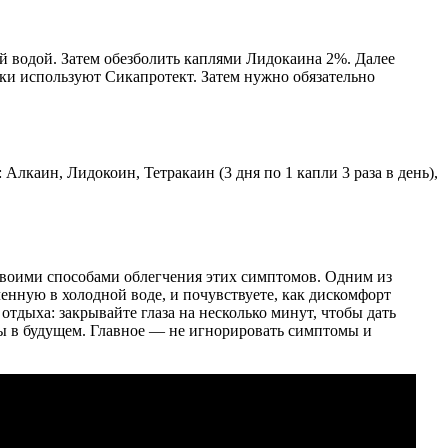
й водой. Затем обезболить каплями Лидокаина 2%. Далее
ки используют Сикапротект. Затем нужно обязательно
лкаин, Лидокоин, Тетракаин (3 дня по 1 капли 3 раза в день),
своими способами облегчения этих симптомов. Одним из
енную в холодной воде, и почувствуете, как дискомфорт
тдыха: закрывайте глаза на несколько минут, чтобы дать
ы в будущем. Главное — не игнорировать симптомы и