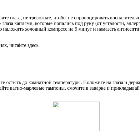
ите глаза, не тревожьте, чтобы не спровоцировать воспалитель
 глаза каплями, которые попались под руку (от усталости, аллерг
но наложить холодный компресс на 5 минут и намазать антисепт
ях, читайте здесь.
айте остыть до комнатной температуры. Положите на глаза и держ
лайте ватно-марлевые тампоны, смочите в заварке и прикладывай