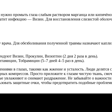
 нужно промыть глаза слабым раствором марганца или кипячёно
вратит инфекцию — Визин. Для восстановления слизистой оболоч
врача. Для обезболивания полученной травмы назначают капли: А
ндуют Визин, Прокулин, Визоптин (2 дня 2 раза в день).
тамицин, Тобрамицин (5–7 дней 4–5 раз в день).
ниями в глазах, такими как жжение и усталость. Люди делятся 
ных компрессов. Просто приложите к глазам чистую ткань, смоч
ые увлажняют и снимают раздражение. Не забывайте о важности о
ьзовать защитные очки, чтобы предотвратить подобные проблем