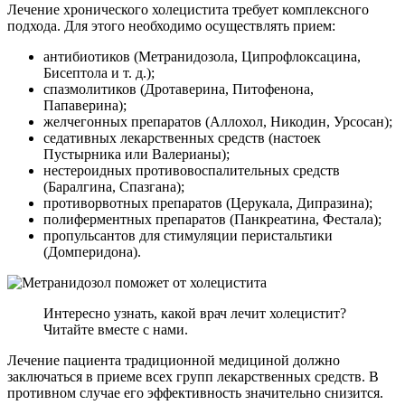
Лечение хронического холецистита требует комплексного
подхода. Для этого необходимо осуществлять прием:
антибиотиков (Метранидозола, Ципрофлоксацина,
Бисептола и т. д.);
спазмолитиков (Дротаверина, Питофенона,
Папаверина);
желчегонных препаратов (Аллохол, Никодин, Урсосан);
седативных лекарственных средств (настоек
Пустырника или Валерианы);
нестероидных противовоспалительных средств
(Баралгина, Спазгана);
противорвотных препаратов (Церукала, Дипразина);
полиферментных препаратов (Панкреатина, Фестала);
пропульсантов для стимуляции перистальтики
(Домперидона).
Интересно узнать, какой врач лечит холецистит?
Читайте вместе с нами.
Лечение пациента традиционной медициной должно
заключаться в приеме всех групп лекарственных средств. В
противном случае его эффективность значительно снизится.