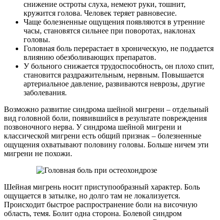
снижение остроты слуха, немеют руки, тошнит,
кружится голова. Человек теряет равновесие.
Чаще болезненные ощущения появляются в утренние
часы, становятся сильнее при поворотах, наклонах
головы.
Головная боль перерастает в хроническую, не поддается
влиянию обезболивающих препаратов.
У больного снижается трудоспособность, он плохо спит,
становится раздражительным, нервным. Повышается
артериальное давление, развиваются неврозы, другие
заболевания.
Возможно развитие синдрома шейной мигрени – отдельный
вид головной боли, появившийся в результате повреждения
позвоночного нерва. У синдрома шейной мигрени и
классической мигрени есть общий признак – болезненные
ощущения охватывают половину головы. Больше ничем эти
мигрени не похожи.
Шейная мигрень носит приступообразный характер. Боль
ощущается в затылке, но долго там не локализуется.
Происходит быстрое распространение боли на височную
область, темя. Болит одна сторона. Болевой синдром