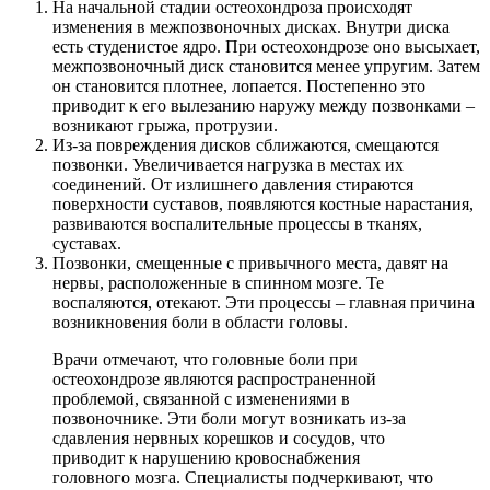
На начальной стадии остеохондроза происходят
изменения в межпозвоночных дисках. Внутри диска
есть студенистое ядро. При остеохондрозе оно высыхает,
межпозвоночный диск становится менее упругим. Затем
он становится плотнее, лопается. Постепенно это
приводит к его вылезанию наружу между позвонками –
возникают грыжа, протрузии.
Из-за повреждения дисков сближаются, смещаются
позвонки. Увеличивается нагрузка в местах их
соединений. От излишнего давления стираются
поверхности суставов, появляются костные нарастания,
развиваются воспалительные процессы в тканях,
суставах.
Позвонки, смещенные с привычного места, давят на
нервы, расположенные в спинном мозге. Те
воспаляются, отекают. Эти процессы – главная причина
возникновения боли в области головы.
Врачи отмечают, что головные боли при
остеохондрозе являются распространенной
проблемой, связанной с изменениями в
позвоночнике. Эти боли могут возникать из-за
сдавления нервных корешков и сосудов, что
приводит к нарушению кровоснабжения
головного мозга. Специалисты подчеркивают, что