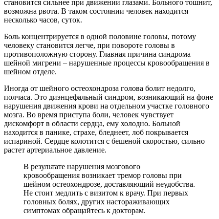
становится сильнее при движении глазами. Больного тошнит,
возможна рвота. В таком состоянии человек находится
несколько часов, суток.
Боль концентрируется в одной половине головы, потому
человеку становится легче, при повороте головы в
противоположную сторону. Главная причина синдрома
шейной мигрени – нарушенные процессы кровообращения в
шейном отделе.
Иногда от шейного остеохондроза голова болит недолго,
полчаса. Это диэнцефальный синдром, возникающий на фоне
нарушения движения крови на отдельном участке головного
мозга. Во время приступа боли, человек чувствует
дискомфорт в области сердца, ему холодно. Больной
находится в панике, страхе, бледнеет, лоб покрывается
испариной. Сердце колотится с бешеной скоростью, сильно
растет артериальное давление.
В результате нарушения мозгового
кровообращения возникает тремор головы при
шейном остеохондрозе, доставляющий неудобства.
Не стоит медлить с визитом к врачу. При первых
головных болях, других настораживающих
симптомах обращайтесь к докторам.