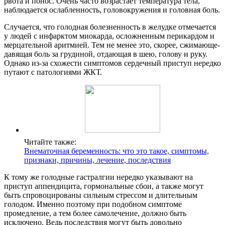
рвота и понос. Очень часто возрастает температура тела,
наблюдается ослабленность, головокружения и головная боль.
Случается, что голодная болезненность в желудке отмечается
у людей с инфарктом миокарда, осложненным перикардом и
мерцательной аритмией. Тем не менее это, скорее, сжимающе-
давящая боль за грудиной, отдающая в шею, голову и руку.
Однако из-за схожести симптомов сердечный приступ нередко
путают с патологиями ЖКТ.
Читайте также:
Внематочная беременность: что это такое, симптомы,
признаки, причины, лечение, последствия
К тому же голодные гастралгии нередко указывают на
приступ аппендицита, гормональные сбои, а также могут
быть спровоцированы сильным стрессом и длительным
голодом. Именно поэтому при подобном симптоме
промедление, а тем более самолечение, должно быть
исключено. Ведь последствия могут быть довольно