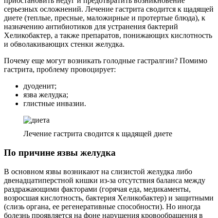
приостановить недуг и предотвратить возникновение
серьезных осложнений. Лечение гастрита сводится к щадящей
диете (теплые, пресные, маложирные и протертые блюда), к
назначению антибиотиков для устранения бактерий
Хеликобактер, а также препаратов, понижающих кислотность
и обволакивающих стенки желудка.
Почему еще могут возникать голодные гастралгии? Помимо
гастрита, проблему провоцирует:
дуоденит;
язва желудка;
глистные инвазии.
Лечение гастрита сводится к щадящей диете
По причине язвы желудка
В основном язвы возникают на слизистой желудка либо
двенадцатиперстной кишки из-за отсутствия баланса между
раздражающими факторами (горячая еда, медикаменты,
возросшая кислотность, бактерия Хеликобактер) и защитными
(слизь органа, ее регенеративные способности). Но иногда
болезнь проявляется на фоне нарушения кровообращения в