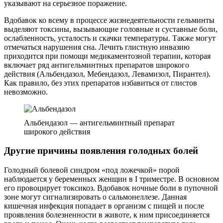
указывают на серьезное поражение.
Вдобавок ко всему в процессе жизнедеятельности гельминты
выделяют токсины, вызывающие головные и суставные боли,
ослабленность, усталость и скачки температуры. Также могут
отмечаться нарушения сна. Лечить глистную инвазию
приходится при помощи медикаментозной терапии, которая
включает ряд антигельминтных препаратов широкого
действия (Альбендазол, Мебендазол, Левамизол, Пирантел).
Как правило, без этих препаратов избавиться от глистов
невозможно.
Альбендазол — антигельминтный препарат
широкого действия
Другие причины появления голодных болей
Голодный болевой синдром «под ложечкой» порой
наблюдается у беременных женщин в I триместре. В основном
его провоцирует токсикоз. Вдобавок ночные боли в пупочной
зоне могут сигнализировать о сальмонеллезе. Данная
кишечная инфекция попадает в организм с пищей и после
проявления болезненности в животе, к ним присоединяется