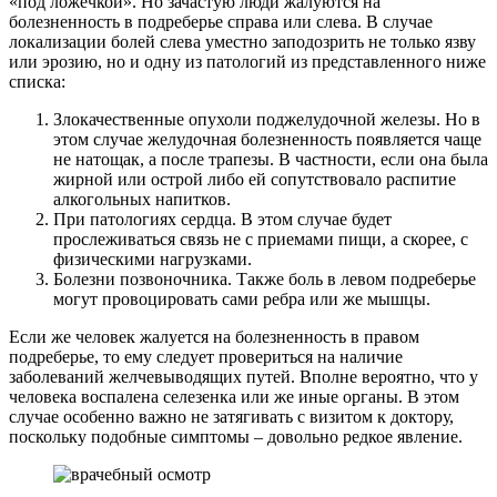
«под ложечкой». Но зачастую люди жалуются на
болезненность в подреберье справа или слева. В случае
локализации болей слева уместно заподозрить не только язву
или эрозию, но и одну из патологий из представленного ниже
списка:
Злокачественные опухоли поджелудочной железы. Но в
этом случае желудочная болезненность появляется чаще
не натощак, а после трапезы. В частности, если она была
жирной или острой либо ей сопутствовало распитие
алкогольных напитков.
При патологиях сердца. В этом случае будет
прослеживаться связь не с приемами пищи, а скорее, с
физическими нагрузками.
Болезни позвоночника. Также боль в левом подреберье
могут провоцировать сами ребра или же мышцы.
Если же человек жалуется на болезненность в правом
подреберье, то ему следует провериться на наличие
заболеваний желчевыводящих путей. Вполне вероятно, что у
человека воспалена селезенка или же иные органы. В этом
случае особенно важно не затягивать с визитом к доктору,
поскольку подобные симптомы – довольно редкое явление.