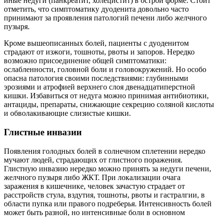
иные недуги (панкреатит, холецистит) в острой форме. Стоит
отметить, что симптоматику дуоденита довольно часто
принимают за проявления патологий печени либо желчного
пузыря.
Кроме вышеописанных болей, пациенты с дуоденитом
страдают от изжоги, тошноты, рвоты и запоров. Нередко
возможно присоединение общей симптоматики:
ослабленности, головной боли и головокружений. Но особо
опасна патология своими последствиями: глубинными
эрозиями и атрофией верхнего слоя двенадцатиперстной
кишки. Избавиться от недуга можно принимая антибиотики,
антациды, препараты, снижающие секрецию соляной кислоты
и обволакивающие слизистые кишки.
Глистные инвазии
Появления голодных болей в солнечном сплетении нередко
мучают людей, страдающих от глистного поражения.
Глистную инвазию нередко можно принять за недуги печени,
желчного пузыря либо ЖКТ. При локализации очага
заражения в кишечнике, человек зачастую страдает от
расстройств стула, вздутия, тошноты, рвоты и гастралгии, в
области пупка или правого подреберья. Интенсивность болей
может быть разной, но интенсивные боли в основном