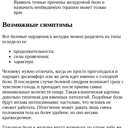
Выявить точные причины желудочной боли и
назначить необходимую терапию может только
врач
Возможные симптомы
Все болевые ощущения в желудке можно разделить на типы
исходя из ее:
продолжительности;
силы проявления;
характера.
Человеку нужно отличать, когда он просто проголодался и
ощущает дискомфорт или же речь идет именно о голодной
боли. В последнем случае болевой синдром возникает сразу с
чувством голода, и пропадает после приема самых
минимальных количеств пищи. Такая клиническая картина
довольно типичная для язвенных патологий. Подобные боли
будут весьма интенсивными: настолько, что человек не
сможет работать. Облегчение может давать лишь смена
положения тела на более удобное, но оно весьма
краткосрочное.
Голодные боли в желудке могут возникать по утрам либо же