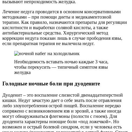
вызывают непроходимость желудка.
Лечение недуга проводится в основном консервативными
методиками – при помощи диеты и медикаментозной
терапии. Как правило, назначаются препараты для регуляции
кислотности и выработки соляной кислоты, а также
антибактериальные средства. Хирургический метод
коррекции недуга показан лишь в случае прободения язвы,
если препаратная терапия не вылечила недуг.
Необходимость вставать ночью каждые 3 часа,
чтобы перекусить — типичный симптом язвы
желудка
Голодные ночные боли при дуодените
Дуоденит – это воспаление слизистой двенадцатиперстной
кишки. Недуг зачастую дает о себе знать после отравления
либо злоупотребления острой пищей. Воспаление нередко
сопряжено с возникновением язв и эрозий, а также иногда
могут обнаруживаться флегмоны (полости с гноем). Для
дуоденита характерны ноющие боли «под ложечкой». Но
возможен и острый болевой синдром, если у человека есть