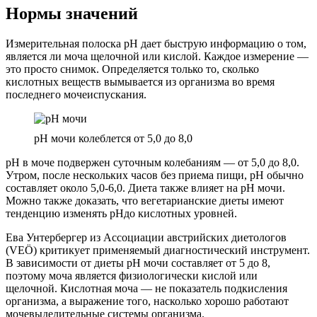
Нормы значений
Измерительная полоска pH дает быструю информацию о том,
является ли моча щелочной или кислой. Каждое измерение —
это просто снимок. Определяется только то, сколько
кислотных веществ вымывается из организма во время
последнего мочеиспускания.
pH мочи колеблется от 5,0 до 8,0
рН в моче подвержен суточным колебаниям — от 5,0 до 8,0.
Утром, после нескольких часов без приема пищи, pH обычно
составляет около 5,0-6,0. Диета также влияет на рН мочи.
Можно также доказать, что вегетарианские диеты имеют
тенденцию изменять pHдо кислотных уровней.
Ева Унтербергер из Ассоциации австрийских диетологов
(VEÖ) критикует применяемый диагностический инструмент.
В зависимости от диеты рН мочи составляет от 5 до 8,
поэтому моча является физиологически кислой или
щелочной. Кислотная моча — не показатель подкисления
организма, а выражение того, насколько хорошо работают
мочевыделительные системы организма.