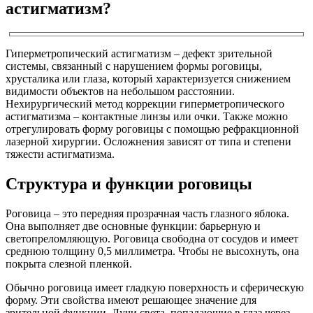
астигматизм?
Гиперметропический астигматизм – дефект зрительной
системы, связанный с нарушением формы роговицы,
хрусталика или глаза, который характеризуется снижением
видимости объектов на небольшом расстоянии.
Нехирургический метод коррекции гиперметропического
астигматизма – контактные линзы или очки. Также можно
отрегулировать форму роговицы с помощью рефракционной
лазерной хирургии. Осложнения зависят от типа и степени
тяжести астигматизма.
Структура и функции роговицы
Роговица – это передняя прозрачная часть глазного яблока.
Она выполняет две основные функции: барьерную и
светопреломляющую. Роговица свободна от сосудов и имеет
среднюю толщину 0,5 миллиметра. Чтобы не высохнуть, она
покрыта слезной пленкой.
Обычно роговица имеет гладкую поверхность и сферическую
форму. Эти свойства имеют решающее значение для
зрительной функции. Лучи света, попадающие в глаз через