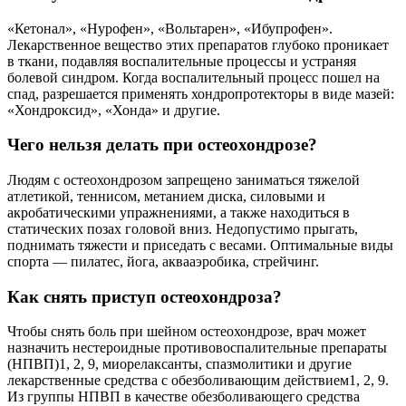
«Кетонал», «Нурофен», «Вольтарен», «Ибупрофен».
Лекарственное вещество этих препаратов глубоко проникает
в ткани, подавляя воспалительные процессы и устраняя
болевой синдром. Когда воспалительный процесс пошел на
спад, разрешается применять хондропротекторы в виде мазей:
«Хондроксид», «Хонда» и другие.
Чего нельзя делать при остеохондрозе?
Людям с остеохондрозом запрещено заниматься тяжелой
атлетикой, теннисом, метанием диска, силовыми и
акробатическими упражнениями, а также находиться в
статических позах головой вниз. Недопустимо прыгать,
поднимать тяжести и приседать с весами. Оптимальные виды
спорта — пилатес, йога, аквааэробика, стрейчинг.
Как снять приступ остеохондроза?
Чтобы снять боль при шейном остеохондрозе, врач может
назначить нестероидные противовоспалительные препараты
(НПВП)1, 2, 9, миорелаксанты, спазмолитики и другие
лекарственные средства с обезболивающим действием1, 2, 9.
Из группы НПВП в качестве обезболивающего средства