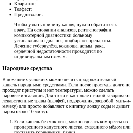
Кларитин;
Телфаст;
Преднизолон.
Чтобы узнать причину кашля, нужно обратиться к
врачу. На основании анализов, рентгенографии,
компьютерной диагностики больному
устанавливают диагноз, подбирают препараты.
Лечение туберкулёза, коклюша, астмы, рака,
сердечной недостаточности проводится по
индивидуальным схемам.
Народные средства
В домашних условиях можно лечить продолжительный
кашель народными средствами. Если после простуды долго не
проходят приступы и нет температуры, можно сделать
паровые ингаляции. Для этого в кастрюле с водой заваривают
лекарственные травы (шалфей, подорожник, зверобой, мать-и-
мачеху) или просто добавляют к кипятку ложку соды и дышат
паром около 10 минут.
Если кашель без мокроты, можно сделать компрессы из
пропаренного капустного листка, смазанного мёдом или
поставить горчичники, банки.