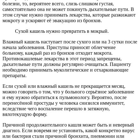
болезни, то, вероятнее всего, слизь слишком густая,
самостоятельно она не может покинуть дыхательные пути. В
этом случае нужно принимать лекарства, которые разжижают
мокроту и ускоряют её эвакуацию из бронхов.
Сухой кашель нужно превратить в мокрый.
Влажный кашель наступает после сухого или на 3 сутки после
начала заболевания. Приступы приносят облегчение
больному, каждый раз из бронхов отходит мокрота.
Противокашлевые лекарства в этот период запрещены,
дыхательные пути должны регулярно очищаться. Пациенту
необходимо принимать муколитические и отхаркивающие
препараты.
Если сухой или влажный кашель не прекращается месяц,
можно говорить о том, что у больного серьёзное заболевание
и ему нужно обратиться к пульмонологу. Вероятно, после
перенесённой простуды у человека снизился иммунитет,
вследствие чего воспаление перешло в затяжную,
вялотекущую форму.
Причиной продолжительного кашля может быть и неверный
диагноз. Если вовремя не установить, какой конкретно вирус
или бактерия стали причиной бронхита, пневмонии или