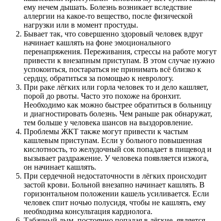
ему нечем дышать. Болезнь возникает вследствие
аллергии на какое-то вещество, после физической
нагрузки или в момент простуды.
Бывает так, что совершенно здоровый человек вдруг
начинает кашлять на фоне эмоционального
перенапряжения. Переживания, стрессы на работе могут
привести к внезапным приступам. В этом случае нужно
успокоиться, постараться не принимать всё близко к
сердцу, обратиться за помощью к неврологу.
При раке лёгких или горла человек то и дело кашляет,
порой до рвоты. Часто это похоже на бронхит.
Необходимо как можно быстрее обратиться в больницу
и диагностировать болезнь. Чем раньше рак обнаружат,
тем больше у человека шансов на выздоровление.
Проблемы ЖКТ также могут привести к частым
кашлевым приступам. Если у больного повышенная
кислотность, то желудочный сок попадает в пищевод и
вызывает раздражение. У человека появляется изжога,
он начинает кашлять.
При сердечной недостаточности в лёгких происходит
застой крови. Больной внезапно начинает кашлять. В
горизонтальном положении кашель усиливается. Если
человек спит ночью полусидя, чтобы не кашлять, ему
необходима консультация кардиолога.
Табачный дым, постоянно попадая в лёгкие, является