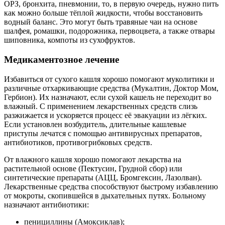
ОРЗ, бронхита, пневмонии, то, в первую очередь, нужно пить
как можно больше тёплой жидкости, чтобы восстановить
водный баланс. Это могут быть травяные чаи на основе
шалфея, ромашки, подорожника, первоцвета, а также отвары
шиповника, компоты из сухофруктов.
Медикаментозное лечение
Избавиться от сухого кашля хорошо помогают муколитики и
различные отхаркивающие средства (Мукалтин, Доктор Мом,
Гербион). Их назначают, если сухой кашель не переходит во
влажный. С применением лекарственных средств слизь
разжижается и ускоряется процесс её эвакуации из лёгких.
Если установлен возбудитель, длительные кашлевые
приступы лечатся с помощью антивирусных препаратов,
антибиотиков, противогрибковых средств.
От влажного кашля хорошо помогают лекарства на
растительной основе (Пектусин, Грудной сбор) или
синтетические препараты (АЦЦ, Бромгексин, Лазолван).
Лекарственные средства способствуют быстрому избавлению
от мокроты, скопившейся в дыхательных путях. Больному
назначают антибиотики:
пенициллины (Амоксиклав);